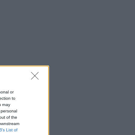
sonal or
ection to
ou may
 personal
out of the
 downstream
B’s List of