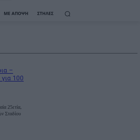
ΜΕ ΆΠΟΨΗ
ΣΤΉΛΕΣ
οια –
 για 100
αία 25ετία,
ών Σταδίου