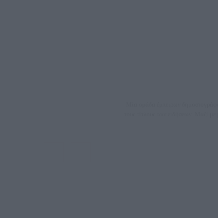
Μία ομάδα έμπειρων δημοσιογράφων
τους τίτλους των ειδήσεων. Μαζί μ