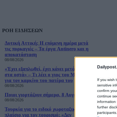
ΡΟΗ ΕΙΔΗΣΕΩΝ
Δυτική Αττική: Η επόμενη ημέρα μετά
τις πυρκαγιές – Τα έργα Antinero και η
αποκατάσταση
08/08/2026
Dailypost.
«Έχει εξαπλωθεί, έχει κάνει μετάσταση
στα οστά» – Τι λέει ο γιος του Μπάιντεν
If you wish 
για τον καρκίνο του πατέρα του
sensitive in
08/08/2026
confirm you
Ποιοι γιορτάζουν σήμερα, 8 Αυγούστου
continue se
08/08/2026
information 
further disc
Τουρκία για το ειδικό χωροταξικό
participants
πλαίσιο για τον τουρισμό: «Δεν