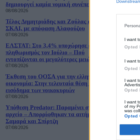
Downstream 
δημιουργεί καμία νομική συνέπεια»
08/08/2026
Τέλος Δημητριάδης και Ζούλας από τον
Persona
ΣΚΑΙ, με απόφαση Αλαφούζου
07/08/2026
I want t
ΕΛΣΤΑΤ: Στο 3,4% υποχώρησε ο
Opted 
πληθωρισμός τον Ιούλιο – Πού
εντοπίζονται οι μεγαλύτερες μειώσεις
I want t
07/08/2026
Opted 
Έκθεση του ΟΟΣΑ για την ελληνική
I want 
οικονομία: Στην τελευταία θέση το
Advertis
εισόδημα των νοικοκυριών
Opted 
07/08/2026
I want t
of my P
Υπόθεση Predator: Παραμένει στο
was col
αρχείο – Απορρίφθηκαν τα αιτήματα
Opted 
Σαμαρά και Σπίρτζη
07/08/2026