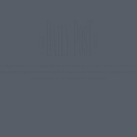
 δημιούργησαν πριν μερικά χρόνια το dailypost.gr, με στόχο την αντικειμενική ε
ε μια μαχητική δημοσιογραφική ομάδα, αποκαλύπτουν πολιτικά και παραπολιτικά 
τους, με γνώμονα τον ενημερωμένο αναγνώστη.
DAILYPOST.GR – ΤΑΥΤΌΤΗΤΑ
Ιδιοκτήτρια εταιρεία: «ΝΟΗΣΙΣ ΙΚΕ»