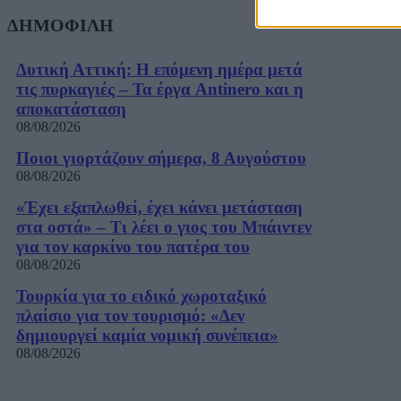
ΔΗΜΟΦΙΛΗ
Δυτική Αττική: Η επόμενη ημέρα μετά
τις πυρκαγιές – Τα έργα Antinero και η
αποκατάσταση
08/08/2026
Ποιοι γιορτάζουν σήμερα, 8 Αυγούστου
08/08/2026
«Έχει εξαπλωθεί, έχει κάνει μετάσταση
στα οστά» – Τι λέει ο γιος του Μπάιντεν
για τον καρκίνο του πατέρα του
08/08/2026
Τουρκία για το ειδικό χωροταξικό
πλαίσιο για τον τουρισμό: «Δεν
δημιουργεί καμία νομική συνέπεια»
08/08/2026