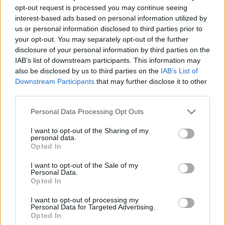
ΔΗΜΟΦΙΛΗ
opt-out request is processed you may continue seeing
interest-based ads based on personal information utilized by
WSJ: Ο Πούτιν ενδέχεται να δοκιμάσει περιορισμέ
us or personal information disclosed to third parties prior to
επίθεση σε χώρα του ΝΑΤΟ
your opt-out. You may separately opt-out of the further
07/08/2026
disclosure of your personal information by third parties on the
IAB’s list of downstream participants. This information may
Γρατσία για αποχωρήσεις: «Bρίσκονταν εντός του
also be disclosed by us to third parties on the
IAB’s List of
κινήματος, αλλα είχαν τοποθετηθεί απέναντί του»
Downstream Participants
that may further disclose it to other
07/08/2026
third parties.
Μπακογιάννη για πρόωρες εκλογές: «Το σύμπαν έχε
Personal Data Processing Opt Outs
πλέον εμπεδώσει πως δεν υπάρχει τέτοιο θέμα»
07/08/2026
I want to opt-out of the Sharing of my
personal data.
Η εφαρμογή «Οδύσσεια του Ομήρου» του Διαμαντ
Opted In
Καραναστάση στην κορυφή του ελληνικού App Sto
07/08/2026
I want to opt-out of the Sale of my
Personal Data.
«Ο αόρατος ηγέτης»: Νέα σενάρια για την κατάστ
Opted In
του Μοτζτάμπα Χαμενεΐ – Η συνάντηση με Πεζεσκ
I want to opt-out of processing my
07/08/2026
Personal Data for Targeted Advertising.
Μία ομάδα έμπειρων δημοσιογράφων δημιούργησαν πριν μερικά χρόνια το
Opted In
dailypost.gr, με στόχο την αντικειμενική ενημέρωση και την ανάλυση πίσω από