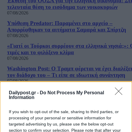
Έκθεση του ΟΟΣΑ για την ελληνική οικονομία: Στ
τελευταία θέση το εισόδημα των νοικοκυριών
07/08/2026
Υπόθεση Predator: Παραμένει στο αρχείο –
Απορρίφθηκαν τα αιτήματα Σαμαρά και Σπίρτζη
07/08/2026
«Γιατί οι Τούρκοι συρρέουν στα ελληνικά νησιά;»: 
τιμές και το φιλόξενο κλίμα
07/08/2026
Washington Post: Ο Τραμπ φέρεται να έχει διαλέξε
τον διάδοχο του – Τι είπε σε ιδιωτική συνάντηση
07/08/2026
«Καμπάνα» 567 εκατ δολαρίων στη Meta για βλάβε
Dailypost.gr -
Do Not Process My Personal
στην ψυχική υγεία των παιδιών
Information
07/08/2026
If you wish to opt-out of the sale, sharing to third parties, or
Η εφαρμογή «Οδύσσεια του Ομήρου» του Διαμαντ
processing of your personal or sensitive information for
Καραναστάση στην κορυφή του ελληνικού App Sto
targeted advertising by us, please use the below opt-out
07/08/2026
section to confirm your selection. Please note that after your