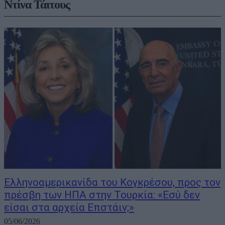
Ντίνα Τάιτους
Ελληνοαμερικανίδα του Κογκρέσου, προς τον
πρέσβη των ΗΠΑ στην Τουρκία: «Εσύ δεν
είσαι στα αρχεία Επστάιν;»
05/06/2026