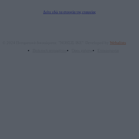
Διευθυντής/Διαχειριστής: Ζαχαρός Σταμάτης
Διευθυντής Σύνταξης: Ρενάτο Λέκκα
Δείτε εδώ τα στοιχεία της εταιρείας
© 2024 Πνευματικά δικαιώματα: "ΝΟΗΣΙΣ ΙΚΕ". Developed by
Webalists
Πολιτική απορρήτου
Όροι χρήσης
Επικοινωνία