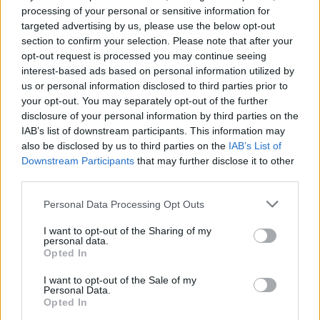
Ξένος ήμην
processing of your personal or sensitive information for
08/08/2026
targeted advertising by us, please use the below opt-out
ΔΗΜΟΦΙΛΗ
section to confirm your selection. Please note that after your
opt-out request is processed you may continue seeing
Τουρκία για το ειδικό χωροταξικό πλαίσιο για τον
interest-based ads based on personal information utilized by
τουρισμό: «Δεν δημιουργεί καμία νομική συνέπεια»
us or personal information disclosed to third parties prior to
08/08/2026
your opt-out. You may separately opt-out of the further
disclosure of your personal information by third parties on the
Σκέρτσος για ΠΑΣΟΚ: «Κανένα ουσιαστικό
IAB’s list of downstream participants. This information may
επιχείρημα για την έκθεση του ΟΟΣΑ – Αξίζουμε ό
also be disclosed by us to third parties on the
IAB’s List of
καλύτερη αντιπολίτευση»
Downstream Participants
that may further disclose it to other
08/08/2026
third parties.
Στις 2 Σεπτεμβρίου η παρουσίαση του οικονομικού
Personal Data Processing Opt Outs
προγράμματος της ΕΛΑΣ – Τι περιλαμβάνει το σχέ
08/08/2026
I want to opt-out of the Sharing of my
personal data.
CNN: Γιατί ο κορυφαίος στρατηγός του Τραμπ ζητ
Opted In
διπλωματική έξοδο από το Ιράν
08/08/2026
I want to opt-out of the Sale of my
Personal Data.
«Θα δείξει μια πλευρά της που δεν έχει φανεί ακόμ
Opted In
Νέα σειρά για τη Μελάνια Τραμπ μετά το ντοκιμαν