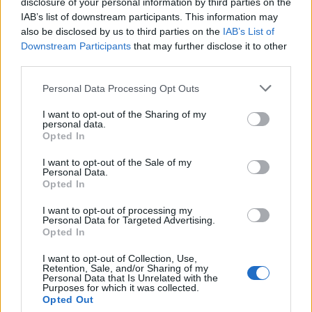
όταν οι ΗΠΑ αποδεχθούν τους όρους του Ιράν»
disclosure of your personal information by third parties on the
08/08/2026
IAB’s list of downstream participants. This information may
also be disclosed by us to third parties on the
IAB’s List of
Νέο πλήγμα για το κόμμα Καρυστιανού: Αποχωρεί 
Downstream Participants
that may further disclose it to other
Νίκος Μπρουτζάκης – Καταγγέλει αυθαιρεσία και
third parties.
φίμωση
08/08/2026
Personal Data Processing Opt Outs
«Θα δείξει μια πλευρά της που δεν έχει φανεί ακόμ
I want to opt-out of the Sharing of my
Νέα σειρά για τη Μελάνια Τραμπ μετά το ντοκιμαν
personal data.
Opted In
«Melania»
08/08/2026
I want to opt-out of the Sale of my
Personal Data.
Σκέρτσος για ΠΑΣΟΚ: «Κανένα ουσιαστικό
Opted In
επιχείρημα για την έκθεση του ΟΟΣΑ – Αξίζουμε ό
καλύτερη αντιπολίτευση»
I want to opt-out of processing my
Personal Data for Targeted Advertising.
08/08/2026
Opted In
Στις 2 Σεπτεμβρίου η παρουσίαση του οικονομικού
I want to opt-out of Collection, Use,
προγράμματος της ΕΛΑΣ – Τι περιλαμβάνει το σχέ
Retention, Sale, and/or Sharing of my
08/08/2026
Personal Data that Is Unrelated with the
Purposes for which it was collected.
Ξένος ήμην
Opted Out