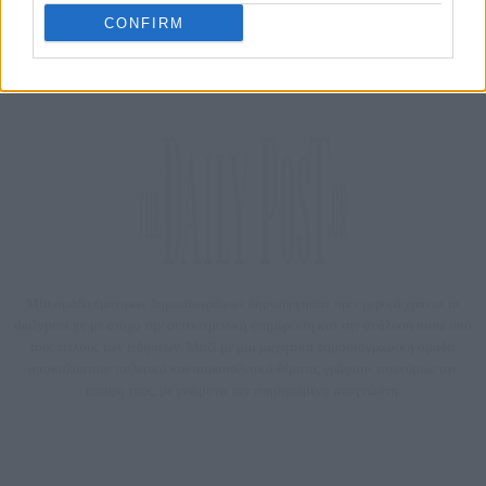
08/08/2026
ΔΗΜΟΦΙΛΗ
CONFIRM
Μία ομάδα έμπειρων δημοσιογράφων δημιούργησαν πριν μερικά χρόνια το
dailypost.gr, με στόχο την αντικειμενική ενημέρωση και την ανάλυση πίσω από
τους τίτλους των ειδήσεων. Μαζί με μια μαχητική δημοσιογραφική ομάδα,
αποκαλύπτουν πολιτικά και παραπολιτικά θέματα, γράφουν επωνύμως την
άποψη τους, με γνώμονα τον ενημερωμένο αναγνώστη.