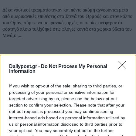
Δέκα ναυτικοί τραυματίστηκαν και πέντε ακόμη αγνοούνται μετά
από αμερικανικές επιθέσεις στα Στενά του Ορμούζ και στον κόλπο
του Ομάν, σύμφωνα με ιρανικές αρχές, οι οποίες ανέφεραν ότι
φορτηγό πλοίο τυλίχθηκε στις φλόγες κοντά στα χωρικά ύδατα του
Μινάμπ,...
Dailypost.gr -
Do Not Process My Personal
ΡΟΗ ΕΙΔΗΣΕΩΝ
Information
Η Ισπανία επιβάλλει συνοριακούς ελέγχους σε
If you wish to opt-out of the sale, sharing to third parties, or
ταξιδιώτες από την Ιταλία
processing of your personal or sensitive information for
08/08/2026
targeted advertising by us, please use the below opt-out
section to confirm your selection. Please note that after your
CNN: Γιατί ο κορυφαίος στρατηγός του Τραμπ ζητ
opt-out request is processed you may continue seeing
διπλωματική έξοδο από το Ιράν
interest-based ads based on personal information utilized by
08/08/2026
us or personal information disclosed to third parties prior to
Φρουροί της Επανάστασης: «Το Ορμούζ θα ανοίξει
your opt-out. You may separately opt-out of the further