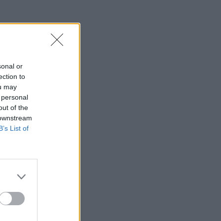
sonal or
ection to
ou may
 personal
out of the
 downstream
B’s List of