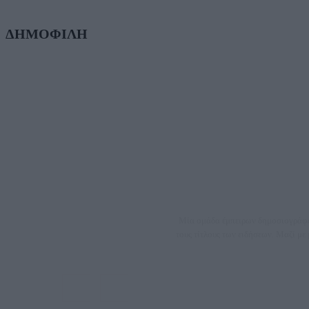
ΔΗΜΟΦΙΛΗ
Μία ομάδα έμπειρων δημοσιογράφων
τους τίτλους των ειδήσεων. Μαζί μ