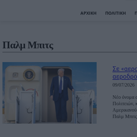
ΑΡΧΙΚΉ
ΠΟΛΙΤΙΚΉ
Παλμ Μπιτς
Σε «αερ
αεροδρό
09/07/2026
Νέο όνομα α
Πολιτειών, 
Αμερικανού 
Παλμ Μπιτς 