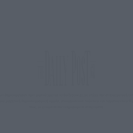
 δημιούργησαν πριν μερικά χρόνια το dailypost.gr, με στόχο την αντικειμενική ε
ε μια μαχητική δημοσιογραφική ομάδα, αποκαλύπτουν πολιτικά και παραπολιτικά 
τους, με γνώμονα τον ενημερωμένο αναγνώστη.