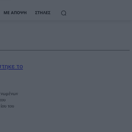
ΜΕ ΆΠΟΨΗ
ΣΤΉΛΕΣ
στηκε το
 Ηνωμένων
του
ίου του