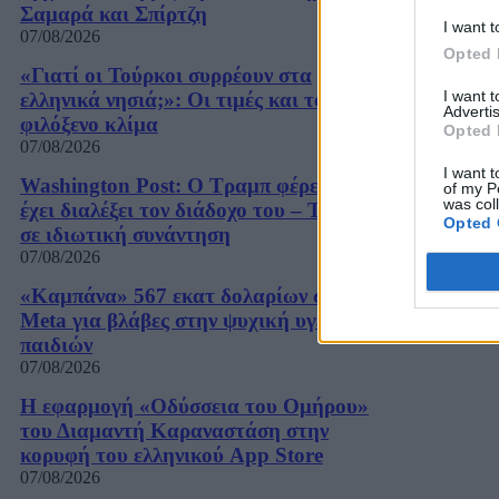
Σαμαρά και Σπίρτζη
I want t
07/08/2026
Opted 
«Γιατί οι Τούρκοι συρρέουν στα
I want 
ελληνικά νησιά;»: Οι τιμές και το
Advertis
φιλόξενο κλίμα
Opted 
07/08/2026
I want t
Washington Post: Ο Τραμπ φέρεται να
of my P
was col
έχει διαλέξει τον διάδοχο του – Τι είπε
Opted 
σε ιδιωτική συνάντηση
07/08/2026
«Καμπάνα» 567 εκατ δολαρίων στη
Meta για βλάβες στην ψυχική υγεία των
παιδιών
07/08/2026
Η εφαρμογή «Οδύσσεια του Ομήρου»
του Διαμαντή Καραναστάση στην
κορυφή του ελληνικού App Store
07/08/2026