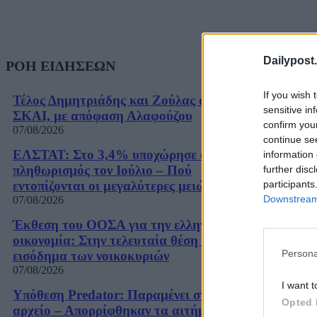
Dailypost.
ΡΟΗ ΕΙΔΗΣΕΩΝ
If you wish 
Τέλος Δημητριάδης και Ζούλας από τον
sensitive in
ΣΚΑΙ, με απόφαση Αλαφούζου
confirm you
07/08/2026
continue se
ΕΛΣΤΑΤ: Στο 3,4% υποχώρησε ο
information 
πληθωρισμός τον Ιούλιο – Πού
further disc
participants
εντοπίζονται οι μεγαλύτερες μειώσεις
Downstream 
07/08/2026
Έκθεση του ΟΟΣΑ για την ελληνική
οικονομία: Στην τελευταία θέση το
Persona
εισόδημα των νοικοκυριών
07/08/2026
I want t
Υπόθεση Predator: Παραμένει στο
Opted 
αρχείο – Απορρίφθηκαν τα αιτήματα