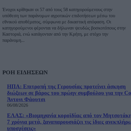
Ένοχοι κρίθηκαν οι 57 από τους 58 κατηγορούμενους στην
υπόθεση των παράνομων αγροτικών επιδοτήσεων μέσω του
εθνικού αποθέματος, σύμφωνα με δικαστική απόφαση. Οι
κατηγορούμενοι φέρονται να δήλωναν ψευδώς βοσκοτόπους στην
Καστοριά, ενώ κατάγονταν από την Κρήτη, με στόχο την
παράνομη...
ΡΟΗ ΕΙΔΗΣΕΩΝ
ΗΠΑ: Επιτροπή της Γερουσίας προτείνει άσκηση
διώξεων σε βάρος του πρώην συμβούλου για την Co
Άντονι Φάουτσι
06/08/2026
ΕΛΑΣ: «Βιομηχανία κοροϊδίας από τον Μητσοτάκ
7 χρόνια μετά, ξαναπαρουσιάζει τις ίδιες ανεκπλήρ
υποσχέσεις»