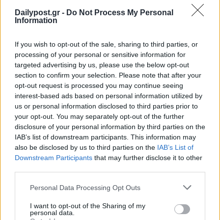
Μητσοτάκης: «Στρατηγική προτεραιότητα η
Dailypost.gr -
Do Not Process My Personal
βιομηχανία – Στόχος ένα νέο αναπτυξιακό άλμα»
Information
06/08/2026
If you wish to opt-out of the sale, sharing to third parties, or
«Δεν ήθελα να γίνει σαν τον Μπάιντεν»: Η στιγμή π
processing of your personal or sensitive information for
Τραμπ έτρεξε πίσω από μικρό αγόρι σε σκηνή στο 
targeted advertising by us, please use the below opt-out
Βέγκας (Video)
section to confirm your selection. Please note that after your
06/08/2026
opt-out request is processed you may continue seeing
ΔΗΜΟΦΙΛΗ
interest-based ads based on personal information utilized by
us or personal information disclosed to third parties prior to
Ποιοι γιορτάζουν σήμερα, 6 Αυγούστου
your opt-out. You may separately opt-out of the further
06/08/2026
disclosure of your personal information by third parties on the
Τραμπ: «Ήμασταν έτοιμοι για τη μεγαλύτερη επίθ
IAB’s list of downstream participants. This information may
also be disclosed by us to third parties on the
IAB’s List of
από τον Β’ Παγκόσμιο Πόλεμο – Το Ιράν μας
Downstream Participants
that may further disclose it to other
παρακάλεσε για συνομιλίες»
third parties.
06/08/2026
«Δεν ήθελα να γίνει σαν τον Μπάιντεν»: Η στιγμή π
Personal Data Processing Opt Outs
Τραμπ έτρεξε πίσω από μικρό αγόρι σε σκηνή στο 
I want to opt-out of the Sharing of my
Βέγκας (Video)
personal data.
06/08/2026