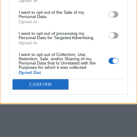
Opted In
Απάντηση Γεωργιάδη σε Τσουκαλά: «Το ΠΑΣΟΚ ν
I want to opt-out of the Sale of my
διαβάσει όλα τα έγγραφα και όχι μόνο όσα εξυπηρε
Personal Data.
Opted In
το πολιτικό τους αφήγημα»
06/08/2026
I want to opt-out of processing my
Personal Data for Targeted Advertising.
6/8/1992: «Για την Ελλάδα, ρε γαμώτο!» – Η ιστορ
Opted In
νίκη της Βούλας Πατουλίδου
06/08/2026
I want to opt-out of Collection, Use,
Μία ομάδα έμπειρων δημοσιογράφων δημιούργησαν πριν μερικά χρόνια το
Retention, Sale, and/or Sharing of my
Personal Data that Is Unrelated with the
dailypost.gr, με στόχο την αντικειμενική ενημέρωση και την ανάλυση πίσω από
Purposes for which it was collected.
τους τίτλους των ειδήσεων. Μαζί με μια μαχητική δημοσιογραφική ομάδα,
Opted Out
αποκαλύπτουν πολιτικά και παραπολιτικά θέματα, γράφουν επωνύμως την
άποψη τους, με γνώμονα τον ενημερωμένο αναγνώστη.
CONFIRM
DAILYPOST.GR – ΤΑΥΤΌΤΗΤΑ