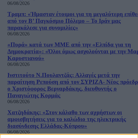
06/08/2026
Τραμπ: «Ήμασταν έτοιμοι για τη μεγαλύτερη επίθ
από τον Β’ Παγκόσμιο Πόλεμο – Το Ιράν μας
παρακάλεσε για συνομιλίες»
06/08/2026
«Πυρά» κατά των ΜΜΕ από την «Ελπίδα για τη
Δημοκρατία»: «Όλοι όμως ασχολούνται με την Μα
Καρυστιανού»
06/08/2026
Ινστιτούτο Ν.Πουλαντζάς: Αλλαγές μετά την
παραίτηση Ρεπούση από τον ΣΥΡΙΖΑ- Νέος πρόεδρ
ο Χριστόφορος Βερναρδάκης, διευθυντής ο
Παναγιώτης Κορμάς
06/08/2026
Χατζηδάκης: «Στον κάλαθο των αχρήστων οι
αμφισβητήσεις για το καλώδιο της ηλεκτρικής
διασύνδεσης Ελλάδας-Κύπρου»
06/08/2026