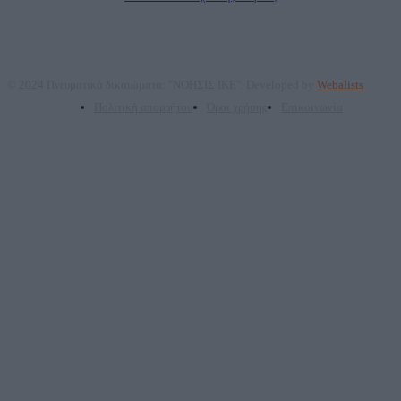
© 2024 Πνευματικά δικαιώματα: "ΝΟΗΣΙΣ ΙΚΕ". Developed by
Webalists
Πολιτική απορρήτου
Όροι χρήσης
Επικοινωνία