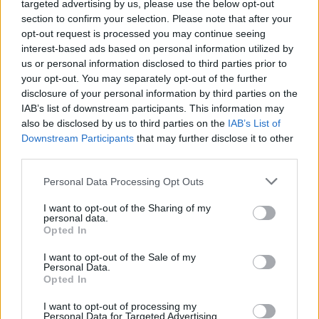
08/08/2026
targeted advertising by us, please use the below opt-out
ΔΗΜΟΦΙΛΗ
section to confirm your selection. Please note that after your
opt-out request is processed you may continue seeing
interest-based ads based on personal information utilized by
Τουρκία για το ειδικό χωροταξικό πλαίσιο για τον
us or personal information disclosed to third parties prior to
τουρισμό: «Δεν δημιουργεί καμία νομική συνέπεια»
your opt-out. You may separately opt-out of the further
08/08/2026
disclosure of your personal information by third parties on the
Φρουροί της Επανάστασης: «Το Ορμούζ θα ανοίξει
IAB’s list of downstream participants. This information may
όταν οι ΗΠΑ αποδεχθούν τους όρους του Ιράν»
also be disclosed by us to third parties on the
IAB’s List of
08/08/2026
Downstream Participants
that may further disclose it to other
third parties.
Νέο πλήγμα για το κόμμα Καρυστιανού: Αποχωρεί 
Νίκος Μπρουτζάκης – Καταγγέλει αυθαιρεσία και
Personal Data Processing Opt Outs
φίμωση
08/08/2026
I want to opt-out of the Sharing of my
personal data.
Opted In
Ξένος ήμην
08/08/2026
I want to opt-out of the Sale of my
Personal Data.
ΠΑΣΟΚ κατά Σκέρτσου: «Τα επιχειρήματα και οι
Opted In
πίνακες του διαρκούν μέχρι τα επόμενα που αναιρο
τα προηγούμενα»
I want to opt-out of processing my
Personal Data for Targeted Advertising.
08/08/2026