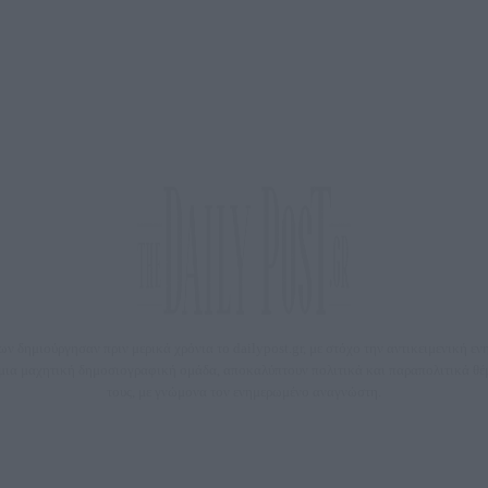
 δημιούργησαν πριν μερικά χρόνια το dailypost.gr, με στόχο την αντικειμενική ε
ε μια μαχητική δημοσιογραφική ομάδα, αποκαλύπτουν πολιτικά και παραπολιτικά 
τους, με γνώμονα τον ενημερωμένο αναγνώστη.