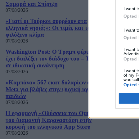
Σαμαρά και Σπίρτζη
I want t
07/08/2026
Opted 
«Γιατί οι Τούρκοι συρρέουν στα
ελληνικά νησιά;»: Οι τιμές και το
I want t
φιλόξενο κλίμα
Opted 
07/08/2026
I want 
Washington Post: Ο Τραμπ φέρεται να
Advertis
έχει διαλέξει τον διάδοχο του – Τι είπε
Opted 
σε ιδιωτική συνάντηση
I want t
07/08/2026
of my P
was col
«Καμπάνα» 567 εκατ δολαρίων στη
Opted 
Meta για βλάβες στην ψυχική υγεία των
παιδιών
07/08/2026
Η εφαρμογή «Οδύσσεια του Ομήρου»
του Διαμαντή Καραναστάση στην
κορυφή του ελληνικού App Store
07/08/2026