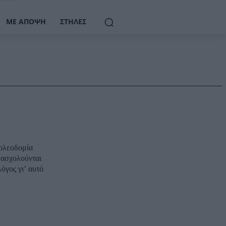
ΜΕ ΆΠΟΨΗ
ΣΤΉΛΕΣ
ολεοδομία
ς ασχολούνται
όγος γι’ αυτό