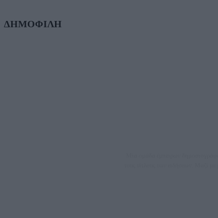
ΔΗΜΟΦΙΛΗ
Μία ομάδα έμπειρων δημοσιογράφων
τους τίτλους των ειδήσεων. Μαζί μ