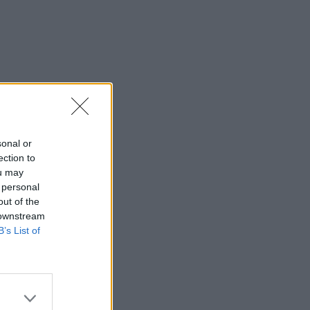
sonal or
ection to
ou may
 personal
out of the
 downstream
B’s List of