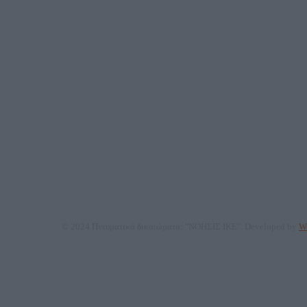
ΑΦΜ: 80
Μέτοχοι: Ζαχαρός Σταμάτης, Κουβαράς Γεώργιος, ΥΠ
© 2024 Πνευματικά δικαιώματα: "ΝΟΗΣΙΣ ΙΚΕ". Developed by
We