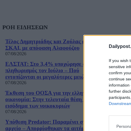
ΡΟΗ ΕΙΔΗΣΕΩΝ
Τέλος Δημητριάδης και Ζούλας από τον
Dailypost.
ΣΚΑΙ, με απόφαση Αλαφούζου
07/08/2026
If you wish 
ΕΛΣΤΑΤ: Στο 3,4% υποχώρησε ο
sensitive in
πληθωρισμός τον Ιούλιο – Πού
confirm you
εντοπίζονται οι μεγαλύτερες μειώσεις
continue se
07/08/2026
information 
further disc
Έκθεση του ΟΟΣΑ για την ελληνική
participants
οικονομία: Στην τελευταία θέση το
Downstream 
εισόδημα των νοικοκυριών
07/08/2026
Υπόθεση Predator: Παραμένει στο
Persona
αρχείο – Απορρίφθηκαν τα αιτήματα