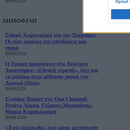
08/08/2026
Opted 
ΔΗΜΟΦΙΛΗ
Ειδικό Χωροταξικό για τον Τουρισμό:
Οι νέοι κανόνες για επενδύσεις και
νησιά
08/08/2026
Ο Τραμπ προσφεύγει στο Ανώτατο
Δικαστήριο: «Εθνική ντροπή», λέει για
το μπλόκο στην αίθουσα χορού του
Λευκού Οίκου
08/08/2026
Evening Report στο One Channel:
Ρενάτο Λέκκα, Γιώργος Μουρούτης,
Μαρία Καρακλιούμη
08/08/2026
«Έχει εξαπλωθεί, έχει κάνει μετάσταση