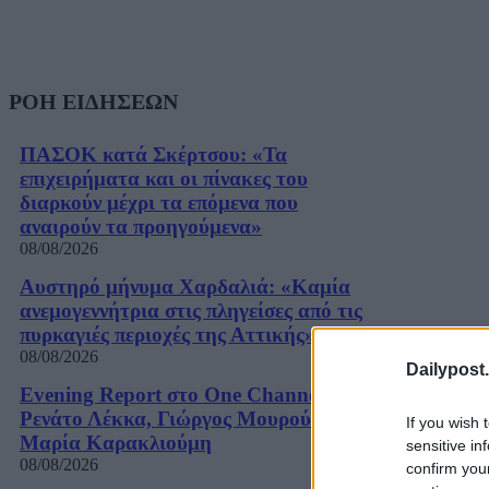
ΡΟΗ ΕΙΔΗΣΕΩΝ
ΠΑΣΟΚ κατά Σκέρτσου: «Τα
επιχειρήματα και οι πίνακες του
διαρκούν μέχρι τα επόμενα που
αναιρούν τα προηγούμενα»
08/08/2026
Αυστηρό μήνυμα Χαρδαλιά: «Καμία
ανεμογεννήτρια στις πληγείσες από τις
πυρκαγιές περιοχές της Αττικής»
08/08/2026
Dailypost.
Evening Report στο One Channel:
Ρενάτο Λέκκα, Γιώργος Μουρούτης,
If you wish 
Μαρία Καρακλιούμη
sensitive in
08/08/2026
confirm you