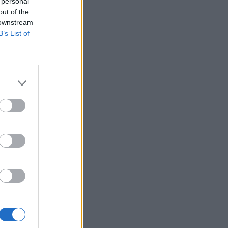
 personal
out of the
 downstream
B’s List of