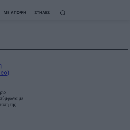
ΜΕ ΆΠΟΨΗ
ΣΤΉΛΕΣ
η
deo)
ριο
, σύμφωνα με
ταση της