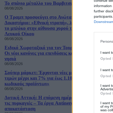
continue se
Το σπάνιο μέταλλο του Βαρβιτσιώτη
information 
08/08/2026
further disc
participants
Ο Τραμπ προσφεύγει στο Ανώτατο
Downstream 
Δικαστήριο: «Εθνική ντροπή», λέει για
το μπλόκο στην αίθουσα χορού του
Λευκού Οίκου
08/08/2026
Persona
Ειδικό Χωροταξικό για τον Τουρισμό:
I want t
Οι νέοι κανόνες για επενδύσεις και
νησιά
Opted 
08/08/2026
I want t
Σούπερ μάρκετ: Έρχονται νέες μειώσεις
Opted 
τιμών μέχρι και 7% για έως 1.100
κωδικούς προϊόντων»
I want 
08/08/2026
Advertis
Opted 
Δυτική Αττική: Η επόμενη ημέρα μετά
τις πυρκαγιές – Τα έργα Antinero και η
I want t
of my P
αποκατάσταση
was col