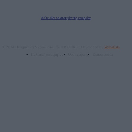
ΠΑΡΟΧΗΣ ΥΠΗΡΕΣΙΩΝ PLD PLUS ΑΝΩΝ ΕΤΑΙΡΙΑ
Δικαιούχος του ονόματος τομέα (dailypost.gr): ΝΟΗΣΙΣ ΙΚΕ
Διευθυντής/Διαχειριστής: Ζαχαρός Σταμάτης
Διευθυντής Σύνταξης: Ρενάτο Λέκκα
Δείτε εδώ τα στοιχεία της εταιρείας
© 2024 Πνευματικά δικαιώματα: "ΝΟΗΣΙΣ ΙΚΕ". Developed by
Webalists
Πολιτική απορρήτου
Όροι χρήσης
Επικοινωνία