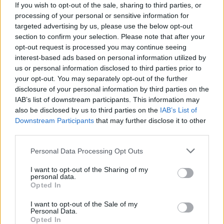
Πλεύρης και πώς περνάει το καλοκαίρι ο
If you wish to opt-out of the sale, sharing to third parties, or
Τριαντόπουλος
processing of your personal or sensitive information for
09/08/2026
targeted advertising by us, please use the below opt-out
ΔΗΜΟΦΙΛΗ
section to confirm your selection. Please note that after your
opt-out request is processed you may continue seeing
Υπ. Μεταφορών: Οριστική λύση στις καθυστερήσει
interest-based ads based on personal information utilized by
έκδοσης των πινακίδων κυκλοφορίας – Το ψηφιακό
us or personal information disclosed to third parties prior to
your opt-out. You may separately opt-out of the further
σύστημα
disclosure of your personal information by third parties on the
09/08/2026
IAB’s list of downstream participants. This information may
Κόντρα Σάντσεθ-Μελόνι: Πώς η σύγκρουση
also be disclosed by us to third parties on the
IAB’s List of
ταλαιπωρεί τους τουρίστες
Downstream Participants
that may further disclose it to other
09/08/2026
third parties.
Τουρνάς: «Πάνω από 400 πυρκαγιές σε ένα 10ήμερ
Personal Data Processing Opt Outs
-Από αμέλεια το 90% των πυρκαγιών», το «Plan B
στην Αττικοβοιωτία
I want to opt-out of the Sharing of my
personal data.
09/08/2026
Opted In
Γιατί τρίβει τα χέρια του ο Σαμαράς, τι ετοιμάζει ο
I want to opt-out of the Sale of my
Πλεύρης και πώς περνάει το καλοκαίρι ο
Personal Data.
Τριαντόπουλος
Opted In