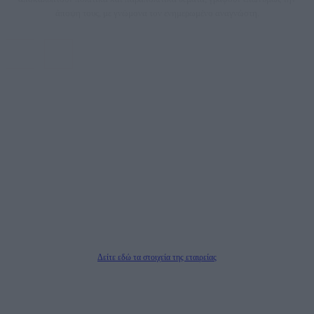
άποψη τους, με γνώμονα τον ενημερωμένο αναγνώστη.
DAILYPOST.GR – ΤΑΥΤΌΤΗΤΑ
Ιδιοκτήτρια εταιρεία: «ΝΟΗΣΙΣ ΙΚΕ»
Έδρα: Δήμος Αμαρουσίου Αττικής, Αγ. Αθανασίου αρ. 21, Τ.Κ. 15125
ΑΦΜ: 801093076, Δ.Ο.Υ.: ΚΕΦΟΔΕ ΑΤΤΙΚΗΣ, E-mail: press@dailypost.gr, Τηλ.
επικοινωνίας: 2108066997
Νόμιμος Εκπρόσωπος: Ζαχαρός Σταμάτης
Μέτοχοι: Ζαχαρός Σταμάτης, Κουβαράς Γεώργιος, ΥΠΗΡΕΣΙΕΣ ΠΡΟΗΓΜΕΝΗΣ
ΤΕΧΝΟΛΟΓΙΑΣ ΠΑΡΑΓΩΓΗΣ ΟΠΤΙΚΟΑΚΟΥΣΤΙΚΩΝ ΜΕΣΩΝ ΜΕΛΕΤΩΝ ΚΑΙ
ΠΑΡΟΧΗΣ ΥΠΗΡΕΣΙΩΝ PLD PLUS ΑΝΩΝ ΕΤΑΙΡΙΑ
Δικαιούχος του ονόματος τομέα (dailypost.gr): ΝΟΗΣΙΣ ΙΚΕ
Διευθυντής/Διαχειριστής: Ζαχαρός Σταμάτης
Διευθυντής Σύνταξης: Ρενάτο Λέκκα
Δείτε εδώ τα στοιχεία της εταιρείας