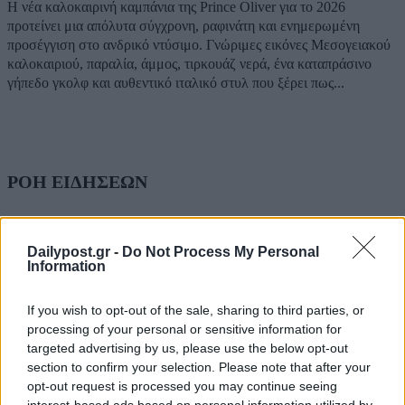
Η νέα καλοκαιρινή καμπάνια της Prince Oliver για το 2026
προτείνει μια απόλυτα σύγχρονη, ραφινάτη και ενημερωμένη
προσέγγιση στο ανδρικό ντύσιμο. Γνώριμες εικόνες Μεσογειακού
καλοκαιριού, παραλία, άμμος, τιρκουάζ νερά, ένα καταπράσινο
γήπεδο γκολφ και αυθεντικό ιταλικό στυλ που ξέρει πως...
ΡΟΗ ΕΙΔΗΣΕΩΝ
ΗΠΑ: Επιτροπή της Γερουσίας προτείνει άσκηση
διώξεων σε βάρος του πρώην συμβούλου για την Co
Dailypost.gr -
Do Not Process My Personal
Άντονι Φάουτσι
Information
06/08/2026
If you wish to opt-out of the sale, sharing to third parties, or
ΕΛΑΣ: «Βιομηχανία κοροϊδίας από τον Μητσοτάκ
processing of your personal or sensitive information for
7 χρόνια μετά, ξαναπαρουσιάζει τις ίδιες ανεκπλήρ
targeted advertising by us, please use the below opt-out
υποσχέσεις»
section to confirm your selection. Please note that after your
06/08/2026
opt-out request is processed you may continue seeing
Τραμπ: «Ήμασταν έτοιμοι για τη μεγαλύτερη επίθ
interest-based ads based on personal information utilized by