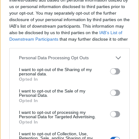
από τον Β’ Παγκόσμιο Πόλεμο – Το Ιράν μας
us or personal information disclosed to third parties prior to
παρακάλεσε για συνομιλίες»
your opt-out. You may separately opt-out of the further
disclosure of your personal information by third parties on the
06/08/2026
IAB’s list of downstream participants. This information may
«Πυρά» κατά των ΜΜΕ από την «Ελπίδα για τη
also be disclosed by us to third parties on the
IAB’s List of
Δημοκρατία»: «Όλοι όμως ασχολούνται με την Μα
Downstream Participants
that may further disclose it to other
Καρυστιανού»
third parties.
06/08/2026
Personal Data Processing Opt Outs
Ινστιτούτο Ν.Πουλαντζάς: Αλλαγές μετά την
παραίτηση Ρεπούση από τον ΣΥΡΙΖΑ- Νέος πρόεδρ
I want to opt-out of the Sharing of my
personal data.
ο Χριστόφορος Βερναρδάκης, διευθυντής ο
Opted In
Παναγιώτης Κορμάς
06/08/2026
I want to opt-out of the Sale of my
Personal Data.
Χατζηδάκης: «Στον κάλαθο των αχρήστων οι
Opted In
αμφισβητήσεις για το καλώδιο της ηλεκτρικής
διασύνδεσης Ελλάδας-Κύπρου»
I want to opt-out of processing my
Personal Data for Targeted Advertising.
06/08/2026
Opted In
Μητσοτάκης: «Στρατηγική προτεραιότητα η
I want to opt-out of Collection, Use,
βιομηχανία – Στόχος ένα νέο αναπτυξιακό άλμα»
Retention, Sale, and/or Sharing of my