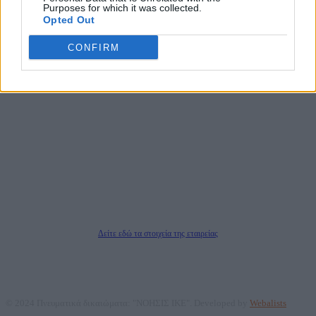
Purposes for which it was collected.
Opted Out
CONFIRM
DAILYPOST.GR – ΤΑΥΤΌΤΗΤΑ
Ιδιοκτήτρια εταιρεία: «ΝΟΗΣΙΣ ΙΚΕ»
Έδρα: Δήμος Αμαρουσίου Αττικής, Αγ. Αθανασίου αρ. 21, Τ.Κ. 15125
ΑΦΜ: 801093076, Δ.Ο.Υ.: ΚΕΦΟΔΕ ΑΤΤΙΚΗΣ, E-mail: press@dailypost.gr, Τηλ.
επικοινωνίας: 2108066997
Νόμιμος Εκπρόσωπος: Ζαχαρός Σταμάτης
Μέτοχοι: Ζαχαρός Σταμάτης, Κουβαράς Γεώργιος, ΥΠΗΡΕΣΙΕΣ ΠΡΟΗΓΜΕΝΗΣ
ΤΕΧΝΟΛΟΓΙΑΣ ΠΑΡΑΓΩΓΗΣ ΟΠΤΙΚΟΑΚΟΥΣΤΙΚΩΝ ΜΕΣΩΝ ΜΕΛΕΤΩΝ ΚΑΙ
ΠΑΡΟΧΗΣ ΥΠΗΡΕΣΙΩΝ PLD PLUS ΑΝΩΝ ΕΤΑΙΡΙΑ
Δικαιούχος του ονόματος τομέα (dailypost.gr): ΝΟΗΣΙΣ ΙΚΕ
Διευθυντής/Διαχειριστής: Ζαχαρός Σταμάτης
Διευθυντής Σύνταξης: Ρενάτο Λέκκα
Δείτε εδώ τα στοιχεία της εταιρείας
© 2024 Πνευματικά δικαιώματα: "ΝΟΗΣΙΣ ΙΚΕ". Developed by
Webalists