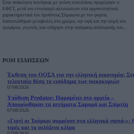
Στην ανάκληση πουτίγκας με γεύση σοκολάτας προχώρησε ο
ΕΦΕΤ, μετά τον εντοπισμό αλλοιώσεων στα οργανοληπτικά
χαρακτηριστικά του προϊόντος.Σύμφωνα με τον φορέα,
διαπιστώθηκαν μεταβολές στο χρώμα, την υφή και την οσμή του
τροφίμου, γεγονός που οδήγησε στην απόφαση απόσυρσής του...
ΡΟΗ ΕΙΔΗΣΕΩΝ
Έκθεση του ΟΟΣΑ για την ελληνική οικονομία: Στ
τελευταία θέση το εισόδημα των νοικοκυριών
07/08/2026
Υπόθεση Predator: Παραμένει στο αρχείο –
Απορρίφθηκαν τα αιτήματα Σαμαρά και Σπίρτζη
07/08/2026
«Γιατί οι Τούρκοι συρρέουν στα ελληνικά νησιά;»: 
τιμές και το φιλόξενο κλίμα
07/08/2026