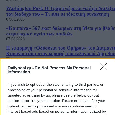
Washington Post: Ο Τραμπ φέρεται να έχει διαλέξε
τον διάδοχο του – Τι είπε σε ιδιωτική συνάντηση
07/08/2026
«Καμπάνα» 567 εκατ δολαρίων στη Meta για βλάβε
στην ψυχική υγεία των παιδιών
07/08/2026
Η εφαρμογή «Οδύσσεια του Ομήρου» του Διαμαντ
Καραναστάση στην κορυφή του ελληνικού App Sto
07/08/2026
Τσίπρας: Στις 2 Σεπτεμβρίου στη Θεσσαλονίκη θα
Dailypost.gr -
Do Not Process My Personal
Information
παρουσιάσει το οικονομικό πρόγραμμα της ΕΛΑΣ
07/08/2026
If you wish to opt-out of the sale, sharing to third parties, or
«Ο αόρατος ηγέτης»: Νέα σενάρια για την κατάστ
processing of your personal or sensitive information for
του Μοτζτάμπα Χαμενεΐ – Η συνάντηση με Πεζεσκ
targeted advertising by us, please use the below opt-out
07/08/2026
section to confirm your selection. Please note that after your
ΔΗΜΟΦΙΛΗ
opt-out request is processed you may continue seeing
interest-based ads based on personal information utilized by