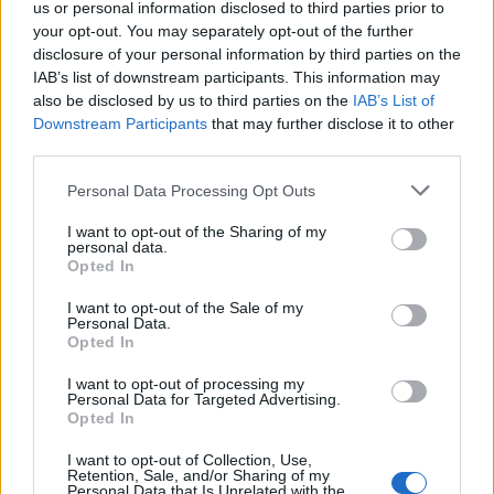
«Καμπάνα» 567 εκατ δολαρίων στη Meta για βλάβε
us or personal information disclosed to third parties prior to
στην ψυχική υγεία των παιδιών
your opt-out. You may separately opt-out of the further
07/08/2026
disclosure of your personal information by third parties on the
IAB’s list of downstream participants. This information may
WSJ: Ο Πούτιν ενδέχεται να δοκιμάσει περιορισμέ
also be disclosed by us to third parties on the
IAB’s List of
επίθεση σε χώρα του ΝΑΤΟ
Downstream Participants
that may further disclose it to other
07/08/2026
third parties.
Ποιοι γιορτάζουν σήμερα, 7 Αυγούστου
Personal Data Processing Opt Outs
07/08/2026
I want to opt-out of the Sharing of my
Η εφαρμογή «Οδύσσεια του Ομήρου» του Διαμαντ
personal data.
Καραναστάση στην κορυφή του ελληνικού App Sto
Opted In
07/08/2026
I want to opt-out of the Sale of my
Ολική έκλειψη ηλίου: Πώς η Ευρώπη απειλείται με
Personal Data.
blackout
Opted In
07/08/2026
I want to opt-out of processing my
Μία ομάδα έμπειρων δημοσιογράφων δημιούργησαν πριν μερικά χρόνια το
Personal Data for Targeted Advertising.
dailypost.gr, με στόχο την αντικειμενική ενημέρωση και την ανάλυση πίσω από
Opted In
τους τίτλους των ειδήσεων. Μαζί με μια μαχητική δημοσιογραφική ομάδα,
αποκαλύπτουν πολιτικά και παραπολιτικά θέματα, γράφουν επωνύμως την
I want to opt-out of Collection, Use,
Retention, Sale, and/or Sharing of my
άποψη τους, με γνώμονα τον ενημερωμένο αναγνώστη.
Personal Data that Is Unrelated with the