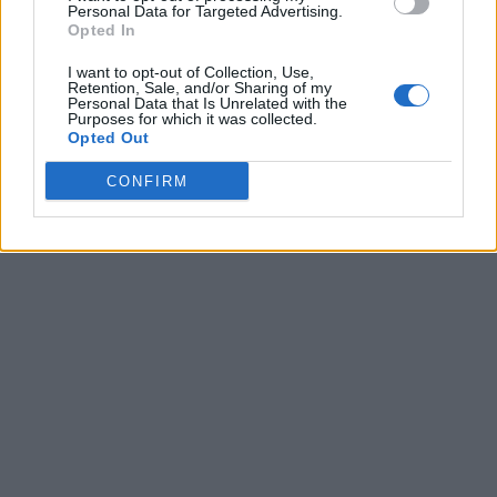
Personal Data for Targeted Advertising.
08/08/2026
Opted In
Μία ομάδα έμπειρων δημοσιογράφων δημιούργησαν πριν μερικά χρόνια το
dailypost.gr, με στόχο την αντικειμενική ενημέρωση και την ανάλυση πίσω από
I want to opt-out of Collection, Use,
τους τίτλους των ειδήσεων. Μαζί με μια μαχητική δημοσιογραφική ομάδα,
Retention, Sale, and/or Sharing of my
Personal Data that Is Unrelated with the
αποκαλύπτουν πολιτικά και παραπολιτικά θέματα, γράφουν επωνύμως την
Purposes for which it was collected.
άποψη τους, με γνώμονα τον ενημερωμένο αναγνώστη.
Opted Out
CONFIRM
DAILYPOST.GR – ΤΑΥΤΌΤΗΤΑ
Ιδιοκτήτρια εταιρεία: «ΝΟΗΣΙΣ ΙΚΕ»
Έδρα: Δήμος Αμαρουσίου Αττικής, Αγ. Αθανασίου αρ. 21, Τ.Κ. 15125
ΑΦΜ: 801093076, Δ.Ο.Υ.: ΚΕΦΟΔΕ ΑΤΤΙΚΗΣ, E-mail: press@dailypost.gr, Τηλ.
επικοινωνίας: 2108066997
Νόμιμος Εκπρόσωπος: Ζαχαρός Σταμάτης
Μέτοχοι: Ζαχαρός Σταμάτης, Κουβαράς Γεώργιος, ΥΠΗΡΕΣΙΕΣ ΠΡΟΗΓΜΕΝΗΣ
ΤΕΧΝΟΛΟΓΙΑΣ ΠΑΡΑΓΩΓΗΣ ΟΠΤΙΚΟΑΚΟΥΣΤΙΚΩΝ ΜΕΣΩΝ ΜΕΛΕΤΩΝ ΚΑΙ
ΠΑΡΟΧΗΣ ΥΠΗΡΕΣΙΩΝ PLD PLUS ΑΝΩΝ ΕΤΑΙΡΙΑ
Δικαιούχος του ονόματος τομέα (dailypost.gr): ΝΟΗΣΙΣ ΙΚΕ
Διευθυντής/Διαχειριστής: Ζαχαρός Σταμάτης