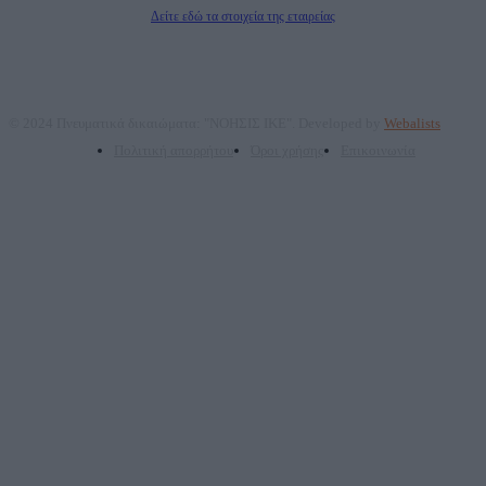
Διευθυντής Σύνταξης: Ρενάτο Λέκκα
Δείτε εδώ τα στοιχεία της εταιρείας
© 2024 Πνευματικά δικαιώματα: "ΝΟΗΣΙΣ ΙΚΕ". Developed by
Webalists
Πολιτική απορρήτου
Όροι χρήσης
Επικοινωνία