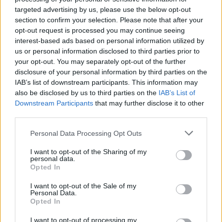
targeted advertising by us, please use the below opt-out
section to confirm your selection. Please note that after your
Η Ισπανία επιβάλλει συνοριακούς ελέγχους σε
opt-out request is processed you may continue seeing
ταξιδιώτες από την Ιταλία
interest-based ads based on personal information utilized by
08/08/2026
us or personal information disclosed to third parties prior to
«Έχει εξαπλωθεί, έχει κάνει μετάσταση στα οστά» –
your opt-out. You may separately opt-out of the further
λέει ο γιος του Μπάιντεν για τον καρκίνο του πατέ
disclosure of your personal information by third parties on the
IAB’s list of downstream participants. This information may
του
also be disclosed by us to third parties on the
IAB’s List of
08/08/2026
Downstream Participants
that may further disclose it to other
Ειδικό Χωροταξικό για τον Τουρισμό: Οι νέοι κανό
third parties.
για επενδύσεις και νησιά
08/08/2026
Personal Data Processing Opt Outs
Αυστηρό μήνυμα Χαρδαλιά: «Καμία ανεμογεννήτρ
I want to opt-out of the Sharing of my
personal data.
στις πληγείσες από τις πυρκαγιές περιοχές της
Opted In
Αττικής»
08/08/2026
I want to opt-out of the Sale of my
Personal Data.
«Θα δείξει μια πλευρά της που δεν έχει φανεί ακόμ
Opted In
Νέα σειρά για τη Μελάνια Τραμπ μετά το ντοκιμαν
«Melania»
I want to opt-out of processing my