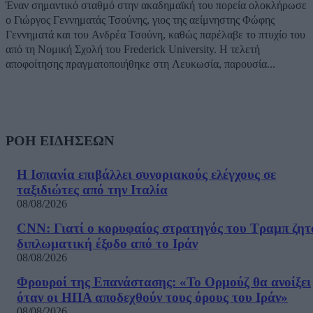
Έναν σημαντικό σταθμό στην ακαδημαϊκή του πορεία ολοκλήρωσε
ο Γιώργος Γεννηματάς Τσούνης, γιος της αείμνηστης Φώφης
Γεννηματά και του Ανδρέα Τσούνη, καθώς παρέλαβε το πτυχίο του
από τη Νομική Σχολή του Frederick University. Η τελετή
αποφοίτησης πραγματοποιήθηκε στη Λευκωσία, παρουσία...
ΡΟΗ ΕΙΔΗΣΕΩΝ
Η Ισπανία επιβάλλει συνοριακούς ελέγχους σε
ταξιδιώτες από την Ιταλία
08/08/2026
CNN: Γιατί ο κορυφαίος στρατηγός του Τραμπ ζητ
διπλωματική έξοδο από το Ιράν
08/08/2026
Φρουροί της Επανάστασης: «Το Ορμούζ θα ανοίξει
όταν οι ΗΠΑ αποδεχθούν τους όρους του Ιράν»
08/08/2026