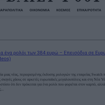
ΠΑΡΑΠΟΛΙΤΙΚΆ
ΟΙΚΟΝΟΜΊΑ
ΚΌΣΜΟΣ
ΕΠΙΚΑΙΡΌΤΗΤΑ
ια ένα ρολόι των 384 ευρώ – Επεισόδια σε Ευρ
deos)
α μιας νέας, περιορισμένης έκδοσης ρολογιών της εταιρείας Swatch
 σκηνές χάους σε αρκετές ευρωπαϊκές μεγαλουπόλεις και στη Νέα Υ
στόσο ότι δεν πρόκειται για ένα ρολόι που φοριέται στον καρπό, αλλά
...