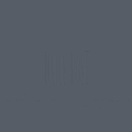
 δημιούργησαν πριν μερικά χρόνια το dailypost.gr, με στόχο την αντικειμενική ε
ε μια μαχητική δημοσιογραφική ομάδα, αποκαλύπτουν πολιτικά και παραπολιτικά 
τους, με γνώμονα τον ενημερωμένο αναγνώστη.