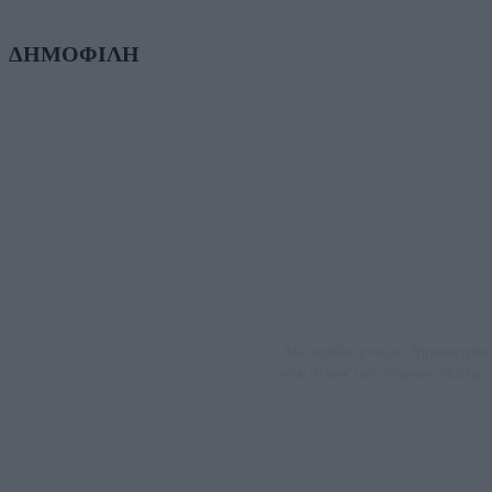
ΔΗΜΟΦΙΛΗ
Μία ομάδα έμπειρων δημοσιογράφων
τους τίτλους των ειδήσεων. Μαζί μ