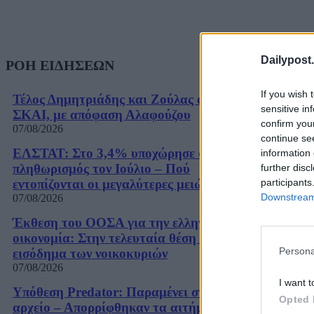
Dailypost.
ΡΟΗ ΕΙΔΗΣΕΩΝ
If you wish 
Τέλος Δημητριάδης και Ζούλας από τον
sensitive in
ΣΚΑΙ, με απόφαση Αλαφούζου
confirm you
07/08/2026
continue se
ΕΛΣΤΑΤ: Στο 3,4% υποχώρησε ο
information 
πληθωρισμός τον Ιούλιο – Πού
further disc
participants
εντοπίζονται οι μεγαλύτερες μειώσεις
Downstream 
07/08/2026
Έκθεση του ΟΟΣΑ για την ελληνική
οικονομία: Στην τελευταία θέση το
Persona
εισόδημα των νοικοκυριών
07/08/2026
I want t
Υπόθεση Predator: Παραμένει στο
Opted 
αρχείο – Απορρίφθηκαν τα αιτήματα