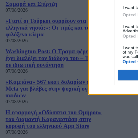
Σαμαρά και Σπίρτζη
I want t
07/08/2026
Opted 
«Γιατί οι Τούρκοι συρρέουν στα
I want 
ελληνικά νησιά;»: Οι τιμές και το
Advertis
φιλόξενο κλίμα
Opted 
07/08/2026
I want t
Washington Post: Ο Τραμπ φέρεται να
of my P
was col
έχει διαλέξει τον διάδοχο του – Τι είπε
Opted 
σε ιδιωτική συνάντηση
07/08/2026
«Καμπάνα» 567 εκατ δολαρίων στη
Meta για βλάβες στην ψυχική υγεία των
παιδιών
07/08/2026
Η εφαρμογή «Οδύσσεια του Ομήρου»
του Διαμαντή Καραναστάση στην
κορυφή του ελληνικού App Store
07/08/2026