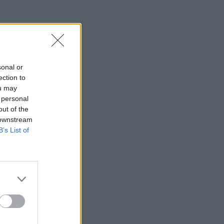
sonal or
ection to
ou may
 personal
out of the
 downstream
B’s List of