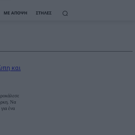
ΜΕ ΆΠΟΨΗ
ΣΤΉΛΕΣ
ώπη και
 προκάλεσε
όρκη. Να
 για ένα