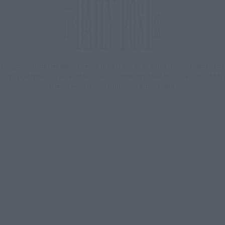
 δημιούργησαν πριν μερικά χρόνια το dailypost.gr, με στόχο την αντικειμενική ε
ε μια μαχητική δημοσιογραφική ομάδα, αποκαλύπτουν πολιτικά και παραπολιτικά 
τους, με γνώμονα τον ενημερωμένο αναγνώστη.
DAILYPOST.GR – ΤΑΥΤΌΤΗΤΑ
Ιδιοκτήτρια εταιρεία: «ΝΟΗΣΙΣ ΙΚΕ»
Έδρα: Δήμος Αμαρουσίου Αττικής, Αγ. Αθανασίου αρ. 21, Τ.Κ. 15125
1093076, Δ.Ο.Υ.: ΚΕΦΟΔΕ ΑΤΤΙΚΗΣ, E-mail: press@dailypost.gr, Τηλ. επικοινωνίας: 21
Νόμιμος Εκπρόσωπος: Ζαχαρός Σταμάτης
ΗΡΕΣΙΕΣ ΠΡΟΗΓΜΕΝΗΣ ΤΕΧΝΟΛΟΓΙΑΣ ΠΑΡΑΓΩΓΗΣ ΟΠΤΙΚΟΑΚΟΥΣΤΙΚΩΝ ΜΕΣΩΝ ΜΕ
Δικαιούχος του ονόματος τομέα (dailypost.gr): ΝΟΗΣΙΣ ΙΚΕ
Διευθυντής/Διαχειριστής: Ζαχαρός Σταμάτης