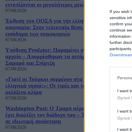
εντοπίζονται οι μεγαλύτερες μειώσεις
07/08/2026
If you wish 
sensitive in
Έκθεση του ΟΟΣΑ για την ελληνική
confirm you
οικονομία: Στην τελευταία θέση το
continue se
εισόδημα των νοικοκυριών
information 
07/08/2026
further disc
participants
Υπόθεση Predator: Παραμένει στο
Downstream 
αρχείο – Απορρίφθηκαν τα αιτήματα
Σαμαρά και Σπίρτζη
07/08/2026
Persona
«Γιατί οι Τούρκοι συρρέουν στα
ελληνικά νησιά;»: Οι τιμές και το
I want t
φιλόξενο κλίμα
07/08/2026
Opted 
Washington Post: Ο Τραμπ φέρεται να
I want t
έχει διαλέξει τον διάδοχο του – Τι είπε
Opted 
σε ιδιωτική συνάντηση
07/08/2026
I want 