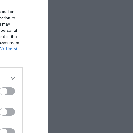
sonal or
ection to
ou may
 personal
out of the
 downstream
B’s List of