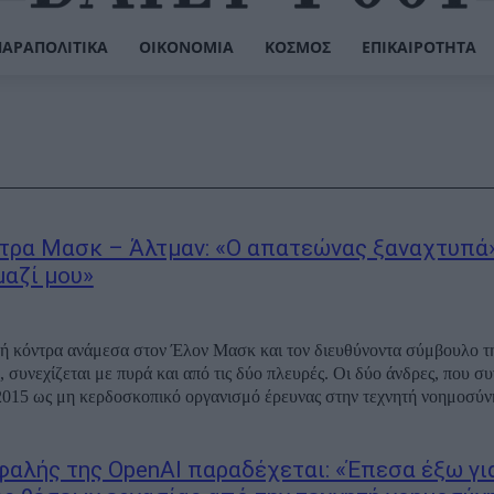
ΠΑΡΑΠΟΛΙΤΙΚΆ
ΟΙΚΟΝΟΜΊΑ
ΚΌΣΜΟΣ
ΕΠΙΚΑΙΡΌΤΗΤΑ
τρα Μασκ – Άλτμαν: «Ο απατεώνας ξαναχτυπά»
μαζί μου»
ή κόντρα ανάμεσα στον Έλον Μασκ και τον διευθύνοντα σύμβουλο τ
 συνεχίζεται με πυρά και από τις δύο πλευρές. Οι δύο άνδρες, που σ
015 ως μη κερδοσκοπικό οργανισμό έρευνας στην τεχνητή νοημοσύνη
φαλής της OpenAI παραδέχεται: «Έπεσα έξω για