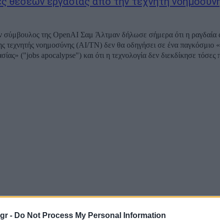
ς θέσεων εργασίας από την τεχνητή νοημοσύν
 σύμβουλος της OpenAI Σαμ Άλτμαν δήλωσε σήμερα ότι η ραγδαία 
ης τεχνητής νοημοσύνης (AI/ΤΝ) δεν θα οδηγήσει σε ένα παγκόσμιο 
ίας» ("jobs apocalypse") και ότι η τεχνολογία δεν διεκδίκησε τόσες π
gr -
Do Not Process My Personal Information