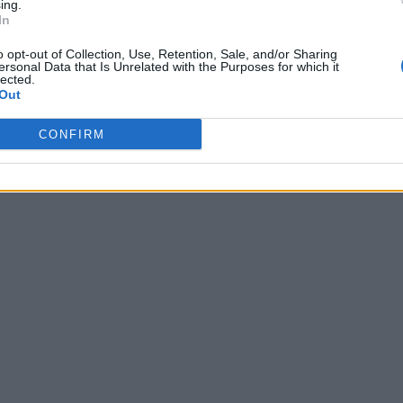
ing.
In
o opt-out of Collection, Use, Retention, Sale, and/or Sharing
ersonal Data that Is Unrelated with the Purposes for which it
lected.
Out
CONFIRM