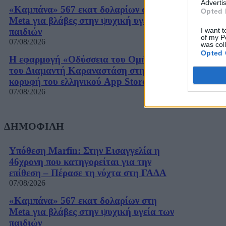
Advertis
«Καμπάνα» 567 εκατ δολαρίων στη
Opted 
Meta για βλάβες στην ψυχική υγεία των
παιδιών
I want t
of my P
07/08/2026
was col
Opted 
Η εφαρμογή «Οδύσσεια του Ομήρου»
του Διαμαντή Καραναστάση στην
κορυφή του ελληνικού App Store
07/08/2026
ΔΗΜΟΦΙΛΗ
Υπόθεση Marfin: Στην Εισαγγελία η
46χρονη που κατηγορείται για την
επίθεση – Πέρασε τη νύχτα στη ΓΑΔΑ
07/08/2026
«Καμπάνα» 567 εκατ δολαρίων στη
Meta για βλάβες στην ψυχική υγεία των
παιδιών