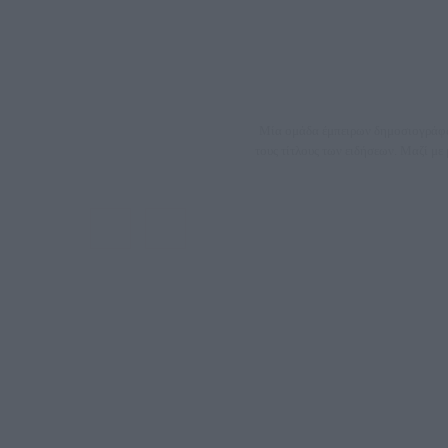
Μία ομάδα έμπειρων δημοσιογράφων
τους τίτλους των ειδήσεων. Μαζί μ
ΑΦΜ: 80
Μέτοχοι: Ζαχαρός Σταμάτης, Κουβαράς Γεώργιος, ΥΠ