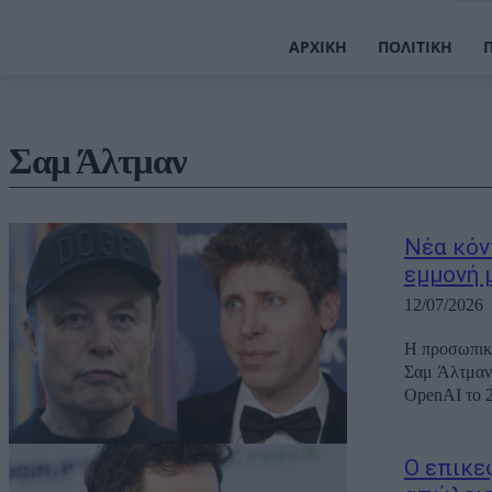
ΑΡΧΙΚΉ
ΠΟΛΙΤΙΚΉ
Σαμ Άλτμαν
Νέα κόν
εμμονή 
12/07/2026
Η προσωπικ
Σαμ Άλτμαν,
OpenAI το 2
Ο επικε