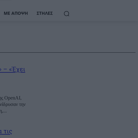
ΜΕ ΆΠΟΨΗ
ΣΤΉΛΕΣ
 – «Έχει
ης OpenAI,
υνίδρυσαν την
,...
 τις