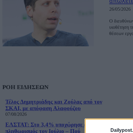
απώλειε
26/05/2026
Ο διευθύνων
υιοθέτηση τ
θέσεων εργασ
ΡΟΗ ΕΙΔΗΣΕΩΝ
Τέλος Δημητριάδης και Ζούλας από τον
ΣΚΑΙ, με απόφαση Αλαφούζου
07/08/2026
ΕΛΣΤΑΤ: Στο 3,4% υποχώρησε ο
Dailypost.
πληθωρισμός τον Ιούλιο – Πού