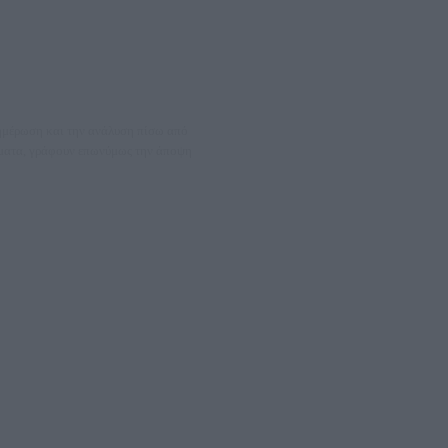
νημέρωση και την ανάλυση πίσω από
θέματα, γράφουν επωνύμως την άποψη
08066997
ΛΕΤΩΝ ΚΑΙ ΠΑΡΟΧΗΣ ΥΠΗΡΕΣΙΩΝ PLD PLUS ΑΝΩΝ ΕΤΑΙΡΙΑ