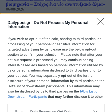
βιομηχανία – Στόχος ένα νέο αναπτυξιακό άλμα»
06/08/2026
«Δεν ήθελα να γίνει σαν τον Μπάιντεν»: Η στιγμή π
Dailypost.gr -
Do Not Process My Personal
Τραμπ έτρεξε πίσω από μικρό αγόρι σε σκηνή στο 
Information
Βέγκας (Video)
06/08/2026
ΔΗΜΟΦΙΛΗ
If you wish to opt-out of the sale, sharing to third parties, or
processing of your personal or sensitive information for
targeted advertising by us, please use the below opt-out
Κούλογλου γαι τις φωτιές: «Πολύ σοβαρό ζήτημα ό
section to confirm your selection. Please note that after your
δεν χρησιμοποιήθηκαν τα υπερσύγχρονα αεροσκάφ
opt-out request is processed you may continue seeing
Diamond»
interest-based ads based on personal information utilized by
06/08/2026
us or personal information disclosed to third parties prior to
your opt-out. You may separately opt-out of the further
«Πυρά» κατά των ΜΜΕ από την «Ελπίδα για τη
disclosure of your personal information by third parties on the
Δημοκρατία»: «Όλοι όμως ασχολούνται με την Μα
IAB’s list of downstream participants. This information may
Καρυστιανού»
also be disclosed by us to third parties on the
IAB’s List of
06/08/2026
Downstream Participants
that may further disclose it to other
ΗΠΑ: Επιτροπή της Γερουσίας προτείνει άσκηση
third parties.
διώξεων σε βάρος του πρώην συμβούλου για την Co
Άντονι Φάουτσι
Personal Data Processing Opt Outs