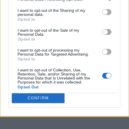
06/08/2026
I want to opt-out of the Sharing of my
personal data.
Ο Τραμπ διαψεύδει τα δημοσιεύματα για τα
Opted In
πυρομαχικά: «Οι ΗΠΑ διαθέτουν τεράστια
αποθέματα» – Απειλεί με φυλάκιση όσους μιλούν γ
I want to opt-out of the Sale of my
ελλείψεις
Personal Data.
Opted In
06/08/2026
Ινστιτούτο Ν.Πουλαντζάς: Αλλαγές μετά την
I want to opt-out of processing my
Personal Data for Targeted Advertising.
παραίτηση Ρεπούση από τον ΣΥΡΙΖΑ- Νέος πρόεδρ
Opted In
ο Χριστόφορος Βερναρδάκης, διευθυντής ο
Παναγιώτης Κορμάς
I want to opt-out of Collection, Use,
Retention, Sale, and/or Sharing of my
06/08/2026
Personal Data that Is Unrelated with the
Μία ομάδα έμπειρων δημοσιογράφων δημιούργησαν πριν μερικά χρόνια το
Purposes for which it was collected.
dailypost.gr, με στόχο την αντικειμενική ενημέρωση και την ανάλυση πίσω από
Opted Out
τους τίτλους των ειδήσεων. Μαζί με μια μαχητική δημοσιογραφική ομάδα,
αποκαλύπτουν πολιτικά και παραπολιτικά θέματα, γράφουν επωνύμως την
CONFIRM
άποψη τους, με γνώμονα τον ενημερωμένο αναγνώστη.