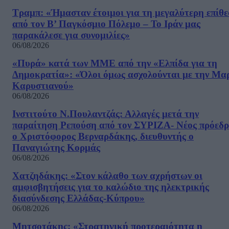
Τραμπ: «Ήμασταν έτοιμοι για τη μεγαλύτερη επίθ
από τον Β’ Παγκόσμιο Πόλεμο – Το Ιράν μας
παρακάλεσε για συνομιλίες»
06/08/2026
«Πυρά» κατά των ΜΜΕ από την «Ελπίδα για τη
Δημοκρατία»: «Όλοι όμως ασχολούνται με την Μα
Καρυστιανού»
06/08/2026
Ινστιτούτο Ν.Πουλαντζάς: Αλλαγές μετά την
παραίτηση Ρεπούση από τον ΣΥΡΙΖΑ- Νέος πρόεδρ
ο Χριστόφορος Βερναρδάκης, διευθυντής ο
Παναγιώτης Κορμάς
06/08/2026
Χατζηδάκης: «Στον κάλαθο των αχρήστων οι
αμφισβητήσεις για το καλώδιο της ηλεκτρικής
διασύνδεσης Ελλάδας-Κύπρου»
06/08/2026
Μητσοτάκης: «Στρατηγική προτεραιότητα η