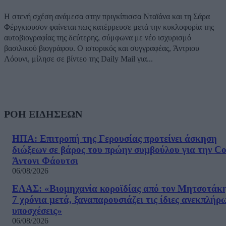
Η στενή σχέση ανάμεσα στην πριγκίπισσα Νταϊάνα και τη Σάρα
Φέργκιουσον φαίνεται πως κατέρρευσε μετά την κυκλοφορία της
αυτοβιογραφίας της δεύτερης, σύμφωνα με νέο ισχυρισμό
βασιλικού βιογράφου. Ο ιστορικός και συγγραφέας, Άντριου
Λόουνι, μίλησε σε βίντεο της Daily Mail για...
ΡΟΗ ΕΙΔΗΣΕΩΝ
ΗΠΑ: Επιτροπή της Γερουσίας προτείνει άσκηση
διώξεων σε βάρος του πρώην συμβούλου για την Co
Άντονι Φάουτσι
06/08/2026
ΕΛΑΣ: «Βιομηχανία κοροϊδίας από τον Μητσοτάκ
7 χρόνια μετά, ξαναπαρουσιάζει τις ίδιες ανεκπλήρ
υποσχέσεις»
06/08/2026