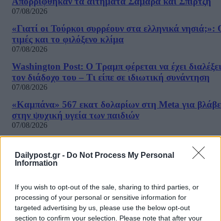
Απορρίφθηκαν τα αιτήματα Σαμαρά και Σπίρτζη
07/08/2026
«Γιατί οι Τούρκοι συρρέουν στα ελληνικά νησιά;»: 
τιμές και το φιλόξενο κλίμα
07/08/2026
Washington Post: Ο Τραμπ φέρεται να έχει διαλέξε
τον διάδοχο του – Τι είπε σε ιδιωτική συνάντηση
07/08/2026
«Καμπάνα» 567 εκατ δολαρίων στη Meta για βλάβε
στην ψυχική υγεία των παιδιών
07/08/2026
Η εφαρμογή «Οδύσσεια του Ομήρου» του Διαμαντ
Καραναστάση στην κορυφή του ελληνικού App Sto
Dailypost.gr -
Do Not Process My Personal
Information
07/08/2026
Τσίπρας: Στις 2 Σεπτεμβρίου στη Θεσσαλονίκη θα
If you wish to opt-out of the sale, sharing to third parties, or
παρουσιάσει το οικονομικό πρόγραμμα της ΕΛΑΣ
processing of your personal or sensitive information for
07/08/2026
targeted advertising by us, please use the below opt-out
ΔΗΜΟΦΙΛΗ
section to confirm your selection. Please note that after your