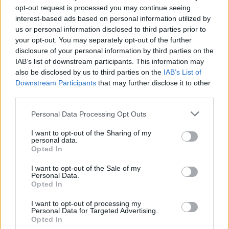
opt-out request is processed you may continue seeing
Τσίπρας: Στις 2 Σεπτεμβρίου στη Θεσσαλονίκη θα
interest-based ads based on personal information utilized by
παρουσιάσει το οικονομικό πρόγραμμα της ΕΛΑΣ
us or personal information disclosed to third parties prior to
07/08/2026
your opt-out. You may separately opt-out of the further
disclosure of your personal information by third parties on the
«Ο αόρατος ηγέτης»: Νέα σενάρια για την κατάστ
IAB’s list of downstream participants. This information may
του Μοτζτάμπα Χαμενεΐ – Η συνάντηση με Πεζεσκ
also be disclosed by us to third parties on the
IAB’s List of
07/08/2026
Downstream Participants
that may further disclose it to other
«Πυρά» ΠΑΣΟΚ: «Βαφτίζουν επιτυχία τη μεταφο
third parties.
του λογαριασμού της Ρήτρας Διαφυγής στους πολίτ
Personal Data Processing Opt Outs
07/08/2026
Η εφαρμογή «Οδύσσεια του Ομήρου» του Διαμαντ
I want to opt-out of the Sharing of my
personal data.
Καραναστάση στην κορυφή του ελληνικού App Sto
Opted In
07/08/2026
I want to opt-out of the Sale of my
Μακελειό σε σχολείο της Ταϊλάνδης: Μαθητής άνοι
Personal Data.
πυρ και αυτοκτόνησε – 6 νεκροί, 15 τραυματίες
Opted In
(Photos/Video)
I want to opt-out of processing my
07/08/2026
Personal Data for Targeted Advertising.
Μία ομάδα έμπειρων δημοσιογράφων δημιούργησαν πριν μερικά χρόνια το
Opted In
dailypost.gr, με στόχο την αντικειμενική ενημέρωση και την ανάλυση πίσω από