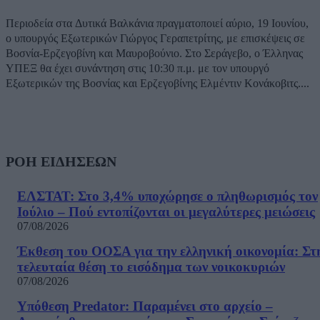
Περιοδεία στα Δυτικά Βαλκάνια πραγματοποιεί αύριο, 19 Ιουνίου,
ο υπουργός Εξωτερικών Γιώργος Γεραπετρίτης, με επισκέψεις σε
Βοσνία-Ερζεγοβίνη και Μαυροβούνιο. Στο Σεράγεβο, ο Έλληνας
ΥΠΕΞ θα έχει συνάντηση στις 10:30 π.μ. με τον υπουργό
Εξωτερικών της Βοσνίας και Ερζεγοβίνης Ελμέντιν Κονάκοβιτς....
ΡΟΗ ΕΙΔΗΣΕΩΝ
ΕΛΣΤΑΤ: Στο 3,4% υποχώρησε ο πληθωρισμός τον
Ιούλιο – Πού εντοπίζονται οι μεγαλύτερες μειώσεις
07/08/2026
Έκθεση του ΟΟΣΑ για την ελληνική οικονομία: Στ
τελευταία θέση το εισόδημα των νοικοκυριών
07/08/2026
Υπόθεση Predator: Παραμένει στο αρχείο –