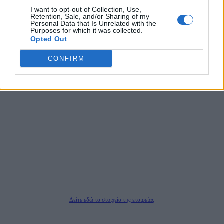
τους τίτλους των ειδήσεων. Μαζί με μια μαχητική δημοσιογραφική ομάδα,
I want to opt-out of Collection, Use,
αποκαλύπτουν πολιτικά και παραπολιτικά θέματα, γράφουν επωνύμως την
Retention, Sale, and/or Sharing of my
Personal Data that Is Unrelated with the
άποψη τους, με γνώμονα τον ενημερωμένο αναγνώστη.
Purposes for which it was collected.
Opted Out
CONFIRM
DAILYPOST.GR – ΤΑΥΤΌΤΗΤΑ
Ιδιοκτήτρια εταιρεία: «ΝΟΗΣΙΣ ΙΚΕ»
Έδρα: Δήμος Αμαρουσίου Αττικής, Αγ. Αθανασίου αρ. 21, Τ.Κ. 15125
ΑΦΜ: 801093076, Δ.Ο.Υ.: ΚΕΦΟΔΕ ΑΤΤΙΚΗΣ, E-mail: press@dailypost.gr, Τηλ.
επικοινωνίας: 2108066997
Νόμιμος Εκπρόσωπος: Ζαχαρός Σταμάτης
Μέτοχοι: Ζαχαρός Σταμάτης, Κουβαράς Γεώργιος, ΥΠΗΡΕΣΙΕΣ ΠΡΟΗΓΜΕΝΗΣ
ΤΕΧΝΟΛΟΓΙΑΣ ΠΑΡΑΓΩΓΗΣ ΟΠΤΙΚΟΑΚΟΥΣΤΙΚΩΝ ΜΕΣΩΝ ΜΕΛΕΤΩΝ ΚΑΙ
ΠΑΡΟΧΗΣ ΥΠΗΡΕΣΙΩΝ PLD PLUS ΑΝΩΝ ΕΤΑΙΡΙΑ
Δικαιούχος του ονόματος τομέα (dailypost.gr): ΝΟΗΣΙΣ ΙΚΕ
Διευθυντής/Διαχειριστής: Ζαχαρός Σταμάτης
Διευθυντής Σύνταξης: Ρενάτο Λέκκα
Δείτε εδώ τα στοιχεία της εταιρείας