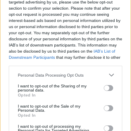
κρουσμάτων – Τι να προσέξετε
targeted advertising by us, please use the below opt-out
section to confirm your selection. Please note that after your
09/08/2026
ΔΗΜΟΦΙΛΗ
opt-out request is processed you may continue seeing
interest-based ads based on personal information utilized by
us or personal information disclosed to third parties prior to
Σκέρτσος: «Στατιστική παγίδα ότι 7 στους 10 έχου
your opt-out. You may separately opt-out of the further
καταθέσεις κάτω από 1.000 ευρώ» – Τι δείχνουν τα
disclosure of your personal information by third parties on the
στοιχεία
IAB’s list of downstream participants. This information may
09/08/2026
also be disclosed by us to third parties on the
IAB’s List of
Δεύτερη πηγή εισοδήματος για τους επαγγελματίες
Downstream Participants
that may further disclose it to other
ψαράδες ο αλιευτικός τουρισμός
third parties.
09/08/2026
Personal Data Processing Opt Outs
«Καθημερινή της Κυριακής»: Τον Σεπτέμβριο
πρεμιέρα για το κόμμα Σαμαρά
I want to opt-out of the Sharing of my
personal data.
09/08/2026
Opted In
Ποιοι γιορτάζουν σήμερα 9 Αυγούστου
I want to opt-out of the Sale of my
09/08/2026
Personal Data.
Opted In
Ιός Δυτικού Νείλου: Η Αττική στο επίκεντρο των
κρουσμάτων – Τι να προσέξετε
I want to opt-out of processing my
Personal Data for Targeted Advertising.