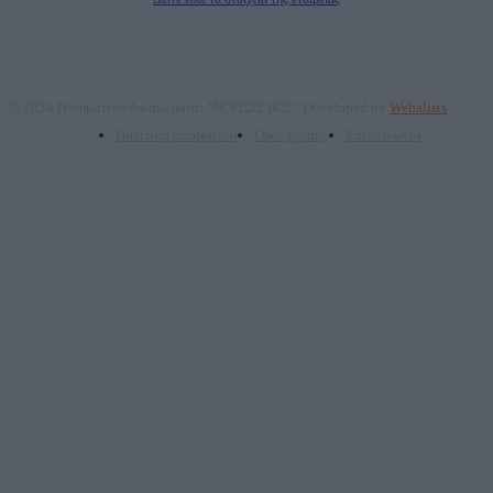
© 2024 Πνευματικά δικαιώματα: "ΝΟΗΣΙΣ ΙΚΕ". Developed by
Webalists
Πολιτική απορρήτου
Όροι χρήσης
Επικοινωνία