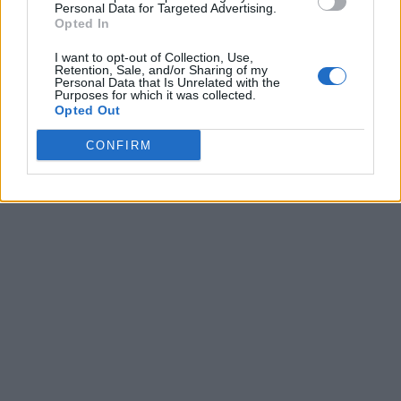
Personal Data for Targeted Advertising.
09/08/2026
Opted In
Μία ομάδα έμπειρων δημοσιογράφων δημιούργησαν πριν μερικά χρόνια το
dailypost.gr, με στόχο την αντικειμενική ενημέρωση και την ανάλυση πίσω από
I want to opt-out of Collection, Use,
τους τίτλους των ειδήσεων. Μαζί με μια μαχητική δημοσιογραφική ομάδα,
Retention, Sale, and/or Sharing of my
Personal Data that Is Unrelated with the
αποκαλύπτουν πολιτικά και παραπολιτικά θέματα, γράφουν επωνύμως την
Purposes for which it was collected.
άποψη τους, με γνώμονα τον ενημερωμένο αναγνώστη.
Opted Out
CONFIRM
DAILYPOST.GR – ΤΑΥΤΌΤΗΤΑ
Ιδιοκτήτρια εταιρεία: «ΝΟΗΣΙΣ ΙΚΕ»
Έδρα: Δήμος Αμαρουσίου Αττικής, Αγ. Αθανασίου αρ. 21, Τ.Κ. 15125
ΑΦΜ: 801093076, Δ.Ο.Υ.: ΚΕΦΟΔΕ ΑΤΤΙΚΗΣ, E-mail: press@dailypost.gr, Τηλ.
επικοινωνίας: 2108066997
Νόμιμος Εκπρόσωπος: Ζαχαρός Σταμάτης
Μέτοχοι: Ζαχαρός Σταμάτης, Κουβαράς Γεώργιος, ΥΠΗΡΕΣΙΕΣ ΠΡΟΗΓΜΕΝΗΣ
ΤΕΧΝΟΛΟΓΙΑΣ ΠΑΡΑΓΩΓΗΣ ΟΠΤΙΚΟΑΚΟΥΣΤΙΚΩΝ ΜΕΣΩΝ ΜΕΛΕΤΩΝ ΚΑΙ
ΠΑΡΟΧΗΣ ΥΠΗΡΕΣΙΩΝ PLD PLUS ΑΝΩΝ ΕΤΑΙΡΙΑ
Δικαιούχος του ονόματος τομέα (dailypost.gr): ΝΟΗΣΙΣ ΙΚΕ
Διευθυντής/Διαχειριστής: Ζαχαρός Σταμάτης
Διευθυντής Σύνταξης: Ρενάτο Λέκκα