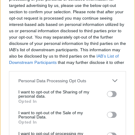
ΔΗΜΟΦΙΛΗ
targeted advertising by us, please use the below opt-out
section to confirm your selection. Please note that after your
opt-out request is processed you may continue seeing
Ποιοι γιορτάζουν σήμερα 9 Αυγούστου
interest-based ads based on personal information utilized by
09/08/2026
us or personal information disclosed to third parties prior to
Τουρνάς: «Πάνω από 400 πυρκαγιές σε ένα 10ήμερ
your opt-out. You may separately opt-out of the further
-Από αμέλεια το 90% των πυρκαγιών», το «Plan B
disclosure of your personal information by third parties on the
IAB’s list of downstream participants. This information may
στην Αττικοβοιωτία
also be disclosed by us to third parties on the
IAB’s List of
09/08/2026
Downstream Participants
that may further disclose it to other
Υπ. Μεταφορών: Οριστική λύση στις καθυστερήσει
third parties.
έκδοσης των πινακίδων κυκλοφορίας – Το ψηφιακό
σύστημα
Personal Data Processing Opt Outs
09/08/2026
I want to opt-out of the Sharing of my
personal data.
Το ΠΑΣΟΚ επανέρχεται για το δημοσίευμα της
Opted In
«Εστίας»: «Φαντασιόπληκτο ρεπορτάζ»
09/08/2026
I want to opt-out of the Sale of my
Personal Data.
Γιατί τρίβει τα χέρια του ο Σαμαράς, τι ετοιμάζει ο
Opted In
Πλεύρης και πώς περνάει το καλοκαίρι ο
Τριαντόπουλος
I want to opt-out of processing my