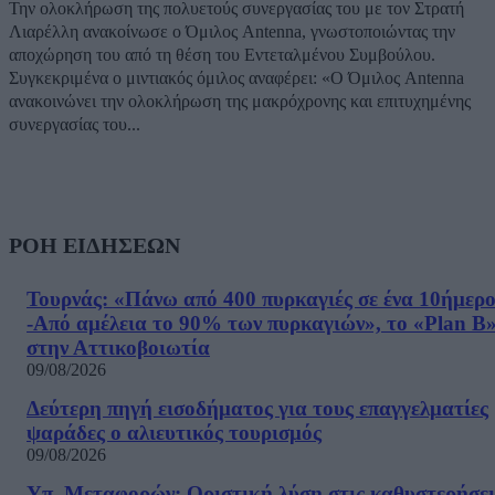
Την ολοκλήρωση της πολυετούς συνεργασίας του με τον Στρατή
Λιαρέλλη ανακοίνωσε ο Όμιλος Antenna, γνωστοποιώντας την
αποχώρηση του από τη θέση του Εντεταλμένου Συμβούλου.
Συγκεκριμένα ο μιντιακός όμιλος αναφέρει: «Ο Όμιλος Antenna
ανακοινώνει την ολοκλήρωση της μακρόχρονης και επιτυχημένης
συνεργασίας του...
ΡΟΗ ΕΙΔΗΣΕΩΝ
Τουρνάς: «Πάνω από 400 πυρκαγιές σε ένα 10ήμερ
-Από αμέλεια το 90% των πυρκαγιών», το «Plan B
στην Αττικοβοιωτία
09/08/2026
Δεύτερη πηγή εισοδήματος για τους επαγγελματίες
ψαράδες ο αλιευτικός τουρισμός
09/08/2026
Υπ. Μεταφορών: Οριστική λύση στις καθυστερήσει