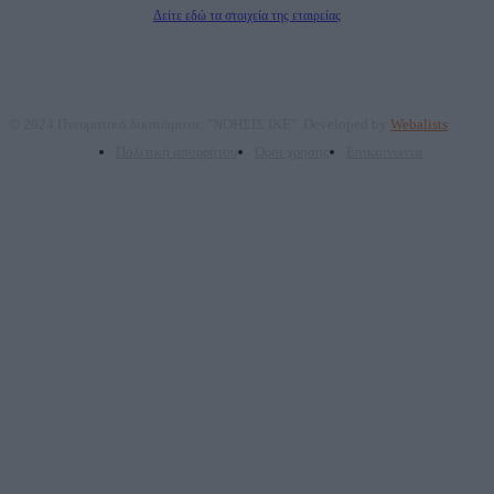
Δείτε εδώ τα στοιχεία της εταιρείας
© 2024 Πνευματικά δικαιώματα: "ΝΟΗΣΙΣ ΙΚΕ". Developed by
Webalists
Πολιτική απορρήτου
Όροι χρήσης
Επικοινωνία