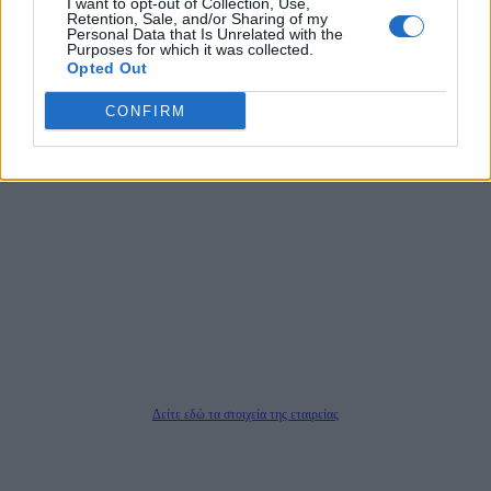
I want to opt-out of Collection, Use,
αποκαλύπτουν πολιτικά και παραπολιτικά θέματα, γράφουν επωνύμως την
Retention, Sale, and/or Sharing of my
άποψη τους, με γνώμονα τον ενημερωμένο αναγνώστη.
Personal Data that Is Unrelated with the
Purposes for which it was collected.
Opted Out
CONFIRM
DAILYPOST.GR – ΤΑΥΤΌΤΗΤΑ
Ιδιοκτήτρια εταιρεία: «ΝΟΗΣΙΣ ΙΚΕ»
Έδρα: Δήμος Αμαρουσίου Αττικής, Αγ. Αθανασίου αρ. 21, Τ.Κ. 15125
ΑΦΜ: 801093076, Δ.Ο.Υ.: ΚΕΦΟΔΕ ΑΤΤΙΚΗΣ, E-mail: press@dailypost.gr, Τηλ.
επικοινωνίας: 2108066997
Νόμιμος Εκπρόσωπος: Ζαχαρός Σταμάτης
Μέτοχοι: Ζαχαρός Σταμάτης, Κουβαράς Γεώργιος, ΥΠΗΡΕΣΙΕΣ ΠΡΟΗΓΜΕΝΗΣ
ΤΕΧΝΟΛΟΓΙΑΣ ΠΑΡΑΓΩΓΗΣ ΟΠΤΙΚΟΑΚΟΥΣΤΙΚΩΝ ΜΕΣΩΝ ΜΕΛΕΤΩΝ ΚΑΙ
ΠΑΡΟΧΗΣ ΥΠΗΡΕΣΙΩΝ PLD PLUS ΑΝΩΝ ΕΤΑΙΡΙΑ
Δικαιούχος του ονόματος τομέα (dailypost.gr): ΝΟΗΣΙΣ ΙΚΕ
Διευθυντής/Διαχειριστής: Ζαχαρός Σταμάτης
Διευθυντής Σύνταξης: Ρενάτο Λέκκα
Δείτε εδώ τα στοιχεία της εταιρείας