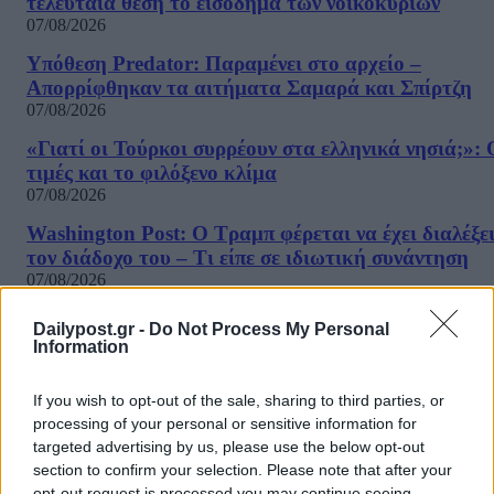
τελευταία θέση το εισόδημα των νοικοκυριών
07/08/2026
Υπόθεση Predator: Παραμένει στο αρχείο –
Απορρίφθηκαν τα αιτήματα Σαμαρά και Σπίρτζη
07/08/2026
«Γιατί οι Τούρκοι συρρέουν στα ελληνικά νησιά;»: 
τιμές και το φιλόξενο κλίμα
07/08/2026
Washington Post: Ο Τραμπ φέρεται να έχει διαλέξε
τον διάδοχο του – Τι είπε σε ιδιωτική συνάντηση
07/08/2026
«Καμπάνα» 567 εκατ δολαρίων στη Meta για βλάβε
Dailypost.gr -
Do Not Process My Personal
στην ψυχική υγεία των παιδιών
Information
07/08/2026
If you wish to opt-out of the sale, sharing to third parties, or
Η εφαρμογή «Οδύσσεια του Ομήρου» του Διαμαντ
processing of your personal or sensitive information for
Καραναστάση στην κορυφή του ελληνικού App Sto
targeted advertising by us, please use the below opt-out
07/08/2026
ΔΗΜΟΦΙΛΗ
section to confirm your selection. Please note that after your
opt-out request is processed you may continue seeing