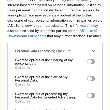
interest-based ads based on personal information utilized by
Τσίπρας: Στις 2 Σεπτεμβρίου στη Θεσσαλονίκη θα
us or personal information disclosed to third parties prior to
παρουσιάσει το οικονομικό πρόγραμμα της ΕΛΑΣ
your opt-out. You may separately opt-out of the further
07/08/2026
disclosure of your personal information by third parties on the
«Καμπάνα» 567 εκατ δολαρίων στη Meta για βλάβε
IAB’s list of downstream participants. This information may
also be disclosed by us to third parties on the
IAB’s List of
στην ψυχική υγεία των παιδιών
Downstream Participants
that may further disclose it to other
07/08/2026
third parties.
Έρευνα ΕΟΤ: Η Ελλάδα στις κορυφαίες επιλογές τ
Ευρωπαίων ταξιδιωτών
Personal Data Processing Opt Outs
07/08/2026
I want to opt-out of the Sharing of my
Ολική έκλειψη ηλίου: Πώς η Ευρώπη απειλείται με
personal data.
Opted In
blackout
07/08/2026
I want to opt-out of the Sale of my
Personal Data.
ΕΛΣΤΑΤ: Στο 3,4% υποχώρησε ο πληθωρισμός τον
Opted In
Ιούλιο – Πού εντοπίζονται οι μεγαλύτερες μειώσεις
07/08/2026
I want to opt-out of processing my
Personal Data for Targeted Advertising.
Μία ομάδα έμπειρων δημοσιογράφων δημιούργησαν πριν μερικά χρόνια το
Opted In
dailypost.gr, με στόχο την αντικειμενική ενημέρωση και την ανάλυση πίσω από
τους τίτλους των ειδήσεων. Μαζί με μια μαχητική δημοσιογραφική ομάδα,