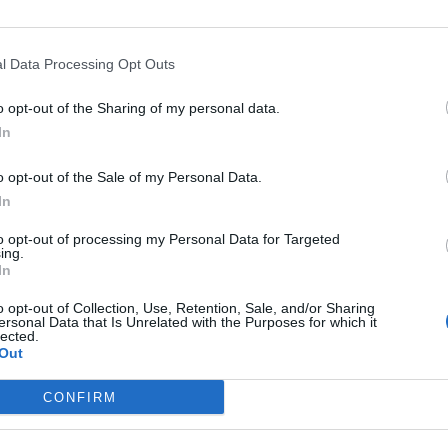
 ΤΟ ΒΗΜΑ. Ο κ. Κασσελάκης γράφει συγκεκριμένα στην ανάρτησή τ
l Data Processing Opt Outs
 Πάσχα βλέπει τις εκλογές ο «Βηματοδότης»
o opt-out of the Sharing of my personal data.
In
ις της ημερομηνίας των εκλογών είναι το δημοφιλέστερο δημοσιογρ
ρίοδο και τη δική του ζαριά παίζει ο ΒΗΜΑΤΟΔΟΤΗΣ, προβλέποντας
o opt-out of the Sale of my Personal Data.
το Πάσχα για δύο λόγους. «Ο κ. Μητσοτάκης ποντάρει πολλά στο κλίμα ευφορί
In
to opt-out of processing my Personal Data for Targeted
ing.
In
o opt-out of Collection, Use, Retention, Sale, and/or Sharing
ersonal Data that Is Unrelated with the Purposes for which it
lected.
Out
CONFIRM