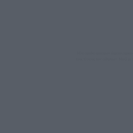
Μία ομάδα έμπειρων δημοσιογράφων
τους τίτλους των ειδήσεων. Μαζί μ
ΑΦΜ: 80