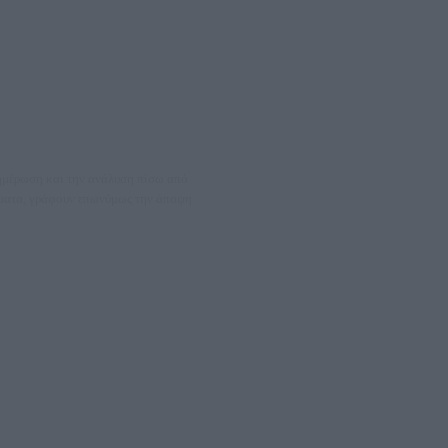
νημέρωση και την ανάλυση πίσω από
θέματα, γράφουν επωνύμως την άποψη
08066997