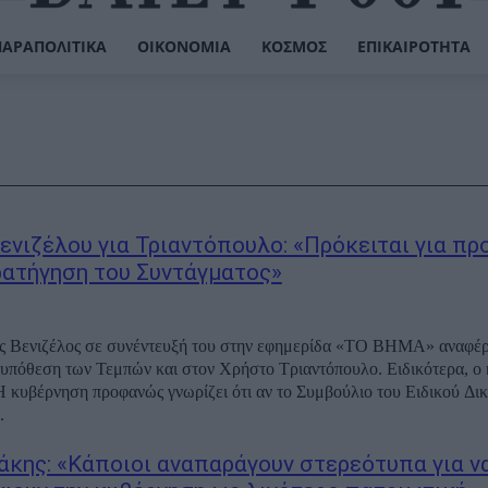
ΠΑΡΑΠΟΛΙΤΙΚΆ
ΟΙΚΟΝΟΜΊΑ
ΚΌΣΜΟΣ
ΕΠΙΚΑΙΡΌΤΗΤΑ
ενιζέλου για Τριαντόπουλο: «Πρόκειται για πρ
ατήγηση του Συντάγματος»
ς Βενιζέλος σε συνέντευξή του στην εφημερίδα «ΤΟ ΒΗΜΑ» αναφέρ
υπόθεση των Τεμπών και στον Χρήστο Τριαντόπουλο. Ειδικότερα, ο 
Η κυβέρνηση προφανώς γνωρίζει ότι αν το Συμβούλιο του Ειδικού Δι
.
κης: «Κάποιοι αναπαράγουν στερεότυπα για ν