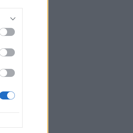
ου: "Με
αφικό σπορ
 εκλογές μετά
ας που θα...