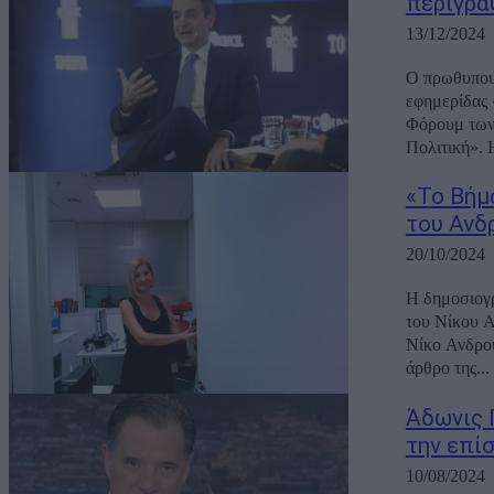
περιγρά
13/12/2024
Ο πρωθυπου
εφημερίδας 
Φόρουμ των
Πολιτική». H
«Το Βήμ
του Ανδ
20/10/2024
Η δημοσιογρ
του Νίκου Α
Νίκο Ανδρουλάκη 
άρθρο της...
Άδωνις 
την επί
10/08/2024