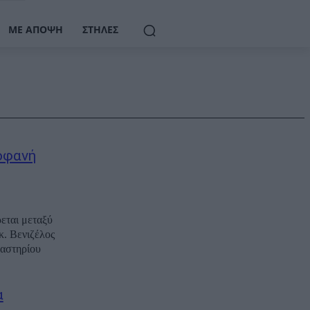
ΜΕ ΆΠΟΨΗ
ΣΤΉΛΕΣ
οφανή
εται μεταξύ
κ. Βενιζέλος
καστηρίου
α