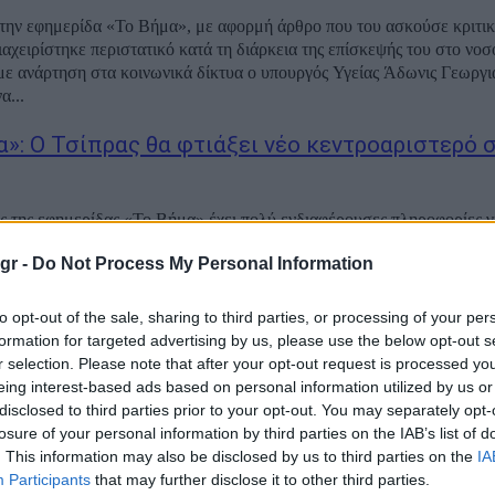
ην εφημερίδα «Το Βήμα», με αφορμή άρθρο που του ασκούσε κριτική
ιαχειρίστηκε περιστατικό κατά τη διάρκεια της επίσκεψής του στο νοσ
ε ανάρτηση στα κοινωνικά δίκτυα ο υπουργός Υγείας Άδωνις Γεωργι
α...
α»: Ο Τσίπρας θα φτιάξει νέο κεντροαριστερό 
ς της εφημερίδας «Το Βήμα» έχει πολύ ενδιαφέρουσες πληροφορίες γι
νήσεις του Αλέξη Τσίπρα. Όπως γράφει, ο πρώην πρόεδρος του ΣΥΡΙ
gr -
Do Not Process My Personal Information
νος μα πρώην συνεργάτες του, όπως η Δούρου και ο Παππάς, που δε
to opt-out of the sale, sharing to third parties, or processing of your per
formation for targeted advertising by us, please use the below opt-out s
κης- Τέμπη: Επικαλείται δημοσίευμα του «Βή
r selection. Please note that after your opt-out request is processed y
eing interest-based ads based on personal information utilized by us or
ά επίσπευση των ερευνών
disclosed to third parties prior to your opt-out. You may separately opt-
losure of your personal information by third parties on the IAB’s list of
. This information may also be disclosed by us to third parties on the
IA
του ΣΥΡΙΖΑ ΠΣ Στέφανος Κασσελάκης, ζητά να επισπευσθούν οι δια
Participants
that may further disclose it to other third parties.
ια την υπόθεση των Τεμπών, κάτι για το οποίο επικαλείται δημοσίευμα