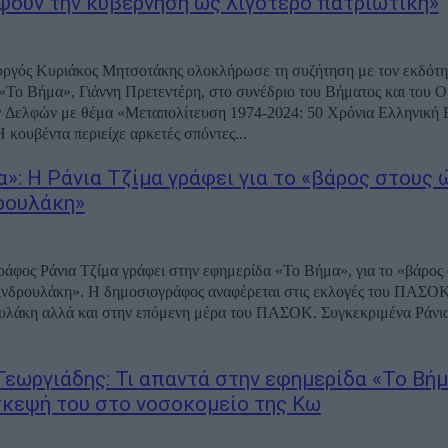
ψουν την κυβέρνηση ως λιγότερο πατριωτική»
ργός Κυριάκος Μητσοτάκης ολοκλήρωσε τη συζήτηση με τον εκδότη
«Το Βήμα», Γιάννη Πρετεντέρη, στο συνέδριο του Βήματος και του 
 Δελφών με θέμα «Μεταπολίτευση 1974-2024: 50 Χρόνια Ελληνική 
 κουβέντα περιείχε αρκετές σπόντες...
α»: Η Ράνια Τζίμα γράφει για το «βάρος στους
ρουλάκη»
άφος Ράνια Τζίμα γράφει στην εφημερίδα «Το Βήμα», για το «βάρος
νδρουλάκη». Η δημοσιογράφος αναφέρεται στις εκλογές του ΠΑΣΟΚ,
αλλά και στην επόμενη μέρα του ΠΑΣΟΚ. Συγκεκριμένα Ράνια Τζίμα στο
Γεωργιάδης: Τι απαντά στην εφημερίδα «Το Βήμ
σκεψή του στο νοσοκομείο της Κω