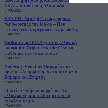
Τέλος Δημητριάδης και Ζούλας από τον
ΣΚΑΙ, με απόφαση Αλαφούζου
07/08/2026
ΕΛΣΤΑΤ: Στο 3,4% υποχώρησε ο
πληθωρισμός τον Ιούλιο – Πού
εντοπίζονται οι μεγαλύτερες μειώσεις
07/08/2026
Έκθεση του ΟΟΣΑ για την ελληνική
οικονομία: Στην τελευταία θέση το
εισόδημα των νοικοκυριών
07/08/2026
Υπόθεση Predator: Παραμένει στο
αρχείο – Απορρίφθηκαν τα αιτήματα
Σαμαρά και Σπίρτζη
07/08/2026
«Γιατί οι Τούρκοι συρρέουν στα
ελληνικά νησιά;»: Οι τιμές και το
φιλόξενο κλίμα
07/08/2026