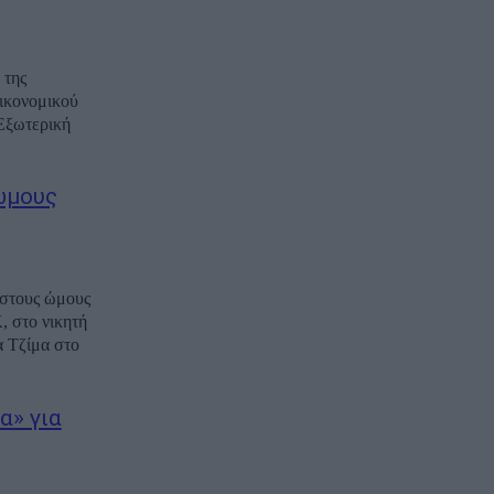
 της
Οικονομικού
Εξωτερική
 ώμους
 στους ώμους
 στο νικητή
α» για