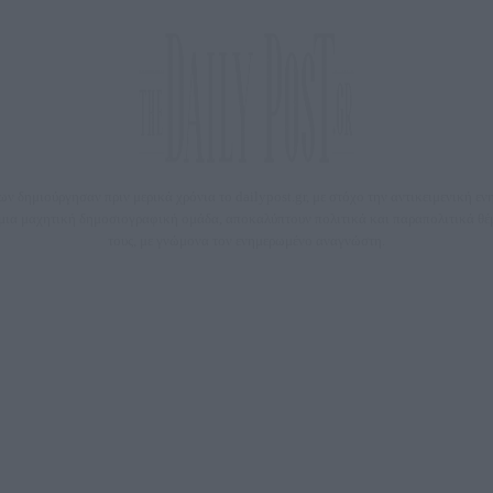
 δημιούργησαν πριν μερικά χρόνια το dailypost.gr, με στόχο την αντικειμενική ε
ε μια μαχητική δημοσιογραφική ομάδα, αποκαλύπτουν πολιτικά και παραπολιτικά 
τους, με γνώμονα τον ενημερωμένο αναγνώστη.
DAILYPOST.GR – ΤΑΥΤΌΤΗΤΑ
Ιδιοκτήτρια εταιρεία: «ΝΟΗΣΙΣ ΙΚΕ»
Έδρα: Δήμος Αμαρουσίου Αττικής, Αγ. Αθανασίου αρ. 21, Τ.Κ. 15125
1093076, Δ.Ο.Υ.: ΚΕΦΟΔΕ ΑΤΤΙΚΗΣ, E-mail: press@dailypost.gr, Τηλ. επικοινωνίας: 21
Νόμιμος Εκπρόσωπος: Ζαχαρός Σταμάτης