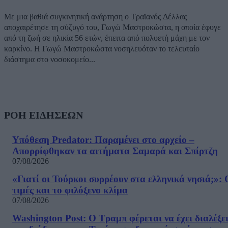
Με μια βαθιά συγκινητική ανάρτηση ο Τραϊανός Δέλλας
αποχαιρέτησε τη σύζυγό του, Γωγώ Μαστροκώστα, η οποία έφυγε
από τη ζωή σε ηλικία 56 ετών, έπειτα από πολυετή μάχη με τον
καρκίνο. Η Γωγώ Μαστροκώστα νοσηλευόταν το τελευταίο
διάστημα στο νοσοκομείο...
ΡΟΗ ΕΙΔΗΣΕΩΝ
Υπόθεση Predator: Παραμένει στο αρχείο –
Απορρίφθηκαν τα αιτήματα Σαμαρά και Σπίρτζη
07/08/2026
«Γιατί οι Τούρκοι συρρέουν στα ελληνικά νησιά;»: 
τιμές και το φιλόξενο κλίμα
07/08/2026
Washington Post: Ο Τραμπ φέρεται να έχει διαλέξε