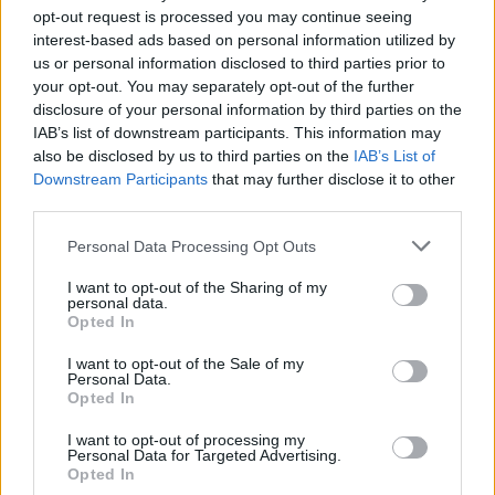
opt-out request is processed you may continue seeing
WSJ: Ο Πούτιν ενδέχεται να δοκιμάσει περιορισμέ
interest-based ads based on personal information utilized by
επίθεση σε χώρα του ΝΑΤΟ
us or personal information disclosed to third parties prior to
07/08/2026
your opt-out. You may separately opt-out of the further
disclosure of your personal information by third parties on the
Υπόθεση Predator: Παραμένει στο αρχείο –
IAB’s list of downstream participants. This information may
Απορρίφθηκαν τα αιτήματα Σαμαρά και Σπίρτζη
also be disclosed by us to third parties on the
IAB’s List of
07/08/2026
Downstream Participants
that may further disclose it to other
Μπακογιάννη για πρόωρες εκλογές: «Το σύμπαν έχε
third parties.
πλέον εμπεδώσει πως δεν υπάρχει τέτοιο θέμα»
Personal Data Processing Opt Outs
07/08/2026
Μακελειό σε σχολείο της Ταϊλάνδης: Μαθητής άνοι
I want to opt-out of the Sharing of my
personal data.
πυρ και αυτοκτόνησε – 6 νεκροί, 15 τραυματίες
Opted In
(Photos/Video)
07/08/2026
I want to opt-out of the Sale of my
Personal Data.
«Γιατί οι Τούρκοι συρρέουν στα ελληνικά νησιά;»: 
Opted In
τιμές και το φιλόξενο κλίμα
I want to opt-out of processing my
07/08/2026
Personal Data for Targeted Advertising.
Μία ομάδα έμπειρων δημοσιογράφων δημιούργησαν πριν μερικά χρόνια το
Opted In
dailypost.gr, με στόχο την αντικειμενική ενημέρωση και την ανάλυση πίσω από