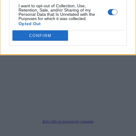
τους τίτλους των ειδήσεων. Μαζί με μια μαχητική δημοσιογραφική ομάδα,
I want to opt-out of Collection, Use,
αποκαλύπτουν πολιτικά και παραπολιτικά θέματα, γράφουν επωνύμως την
Retention, Sale, and/or Sharing of my
Personal Data that Is Unrelated with the
άποψη τους, με γνώμονα τον ενημερωμένο αναγνώστη.
Purposes for which it was collected.
Opted Out
CONFIRM
DAILYPOST.GR – ΤΑΥΤΌΤΗΤΑ
Ιδιοκτήτρια εταιρεία: «ΝΟΗΣΙΣ ΙΚΕ»
Έδρα: Δήμος Αμαρουσίου Αττικής, Αγ. Αθανασίου αρ. 21, Τ.Κ. 15125
ΑΦΜ: 801093076, Δ.Ο.Υ.: ΚΕΦΟΔΕ ΑΤΤΙΚΗΣ, E-mail: press@dailypost.gr, Τηλ.
επικοινωνίας: 2108066997
Νόμιμος Εκπρόσωπος: Ζαχαρός Σταμάτης
Μέτοχοι: Ζαχαρός Σταμάτης, Κουβαράς Γεώργιος, ΥΠΗΡΕΣΙΕΣ ΠΡΟΗΓΜΕΝΗΣ
ΤΕΧΝΟΛΟΓΙΑΣ ΠΑΡΑΓΩΓΗΣ ΟΠΤΙΚΟΑΚΟΥΣΤΙΚΩΝ ΜΕΣΩΝ ΜΕΛΕΤΩΝ ΚΑΙ
ΠΑΡΟΧΗΣ ΥΠΗΡΕΣΙΩΝ PLD PLUS ΑΝΩΝ ΕΤΑΙΡΙΑ
Δικαιούχος του ονόματος τομέα (dailypost.gr): ΝΟΗΣΙΣ ΙΚΕ
Διευθυντής/Διαχειριστής: Ζαχαρός Σταμάτης
Διευθυντής Σύνταξης: Ρενάτο Λέκκα
Δείτε εδώ τα στοιχεία της εταιρείας