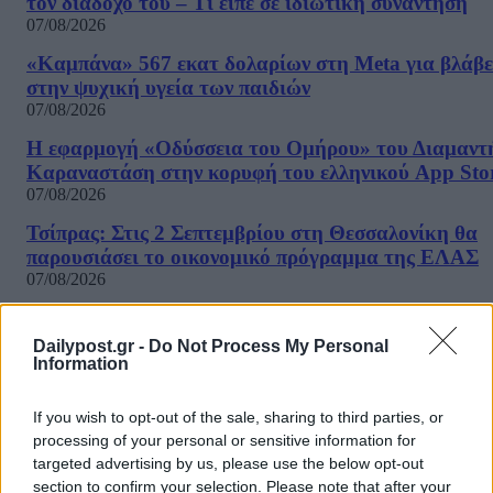
τον διάδοχο του – Τι είπε σε ιδιωτική συνάντηση
07/08/2026
«Καμπάνα» 567 εκατ δολαρίων στη Meta για βλάβε
στην ψυχική υγεία των παιδιών
07/08/2026
Η εφαρμογή «Οδύσσεια του Ομήρου» του Διαμαντ
Καραναστάση στην κορυφή του ελληνικού App Sto
07/08/2026
Τσίπρας: Στις 2 Σεπτεμβρίου στη Θεσσαλονίκη θα
παρουσιάσει το οικονομικό πρόγραμμα της ΕΛΑΣ
07/08/2026
«Ο αόρατος ηγέτης»: Νέα σενάρια για την κατάστ
του Μοτζτάμπα Χαμενεΐ – Η συνάντηση με Πεζεσκ
Dailypost.gr -
Do Not Process My Personal
Information
07/08/2026
«Πυρά» ΠΑΣΟΚ: «Βαφτίζουν επιτυχία τη μεταφο
If you wish to opt-out of the sale, sharing to third parties, or
του λογαριασμού της Ρήτρας Διαφυγής στους πολίτ
processing of your personal or sensitive information for
07/08/2026
targeted advertising by us, please use the below opt-out
ΔΗΜΟΦΙΛΗ
section to confirm your selection. Please note that after your