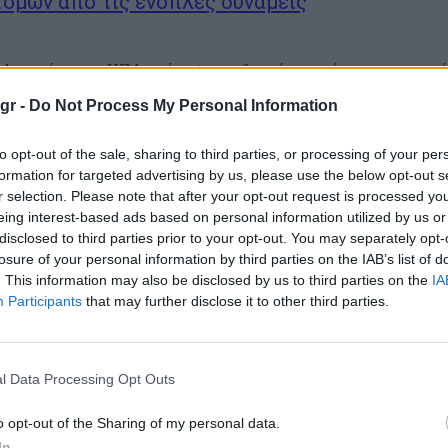
τόμων από τις ένοπλες δυνάμεις
 Δικαστήριο των ΗΠΑ, επέτρεψε με χθεσινή του απόφαση προσωρινά
ου Ντόναλντ Τραμπ να αποκλείσει τα τρανς άτομα από τις ένοπλες δυ
gr -
Do Not Process My Personal Information
ακύρωσε την αναστολή της εφαρμογής του διατάγματος Τραμπ, την οπ
τοβάθμιο...
to opt-out of the sale, sharing to third parties, or processing of your per
ποχής για τις τρανς παίκτριες στο ποδόσφαιρ
formation for targeted advertising by us, please use the below opt-out s
r selection. Please note that after your opt-out request is processed y
ν της Αγγλίας – Η απόφαση της Ομοσπονδίας
eing interest-based ads based on personal information utilized by us or
disclosed to third parties prior to your opt-out. You may separately opt-
losure of your personal information by third parties on the IAB’s list of
ναίκες δεν θα μπορούν πλέον να αγωνίζονται στο γυναικείο ποδόσφαιρ
. This information may also be disclosed by us to third parties on the
IA
την 1η Ιουνίου 2025. Όπως ανακοίνωσε η Ποδοσφαιρική Ομοσπονδία 
Participants
that may further disclose it to other third parties.
ό την 1η Ιουνίου 2025, οι τρανς γυναίκες δεν θα μπορούν πια...
 Πολεμικό Ναυτικό διώχνει τους τρανς στρατι
l Data Processing Opt Outs
ίζει μόνο δύο φύλα
o opt-out of the Sharing of my personal data.
In