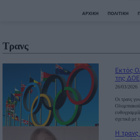
ΑΡΧΙΚΉ
ΠΟΛΙΤΙΚΉ
Τρανς
Εκτός Ο
της ΔΟΕ
26/03/2026
Οι τρανς γυ
Ολυμπιακούς
ευθυγραμμίζ
σχετικά με τ
Η τρανς