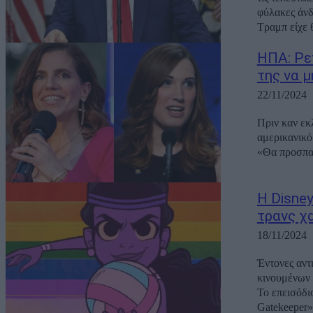
φύλακες άνδ
Τραμπ είχε 
ΗΠΑ: Ρε
της να μ
22/11/2024
Πριν καν εκ
αμερικανικό
«Θα προσπαθ
Η Disne
τρανς χ
18/11/2024
Έντονες αντ
κινουμένων 
Το επεισόδι