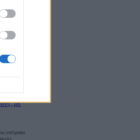
ύνται να
Σύμφωνα με
οι τρανς...
s matter
υθέρωσης. Σε
ομα. Μια
ισχυρό μήνυμα
ανς, με
ίος υπέγραψε
ικείες