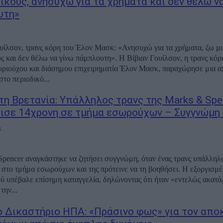
ικους, ανησυχώ για τα χρήματα και δεν θέλω ν
υτη»
υίλσον, τρανς κόρη του Έλον Μασκ: «Ανησυχώ για τα χρήματα, ζω μ
ς και δεν θέλω να γίνω πάμπλουτη». Η Βίβιαν Γουίλσον, η τρανς κόρ
ριούχου και διάσημου επιχειρηματία Έλον Μασκ, παραχώρησε μια α
το περιοδικό...
τη Βρετανία: Υπάλληλος τρανς της Marks & Spe
ισε 14χρονη σε τμήμα εσωρούχων – Συγγνώμη 
α
pencer αναγκάστηκε να ζητήσει συγγνώμη, όταν ένας τρανς υπάλληλ
 στο τμήμα εσωρούχων και της πρότεινε να τη βοηθήσει. Η εξοργισμ
ού υπέβαλε επίσημη καταγγελία, δηλώνοντας ότι ήταν «εντελώς ακατ
την...
 Δικαστήριο ΗΠΑ: «Πράσινο φως» για τον απο