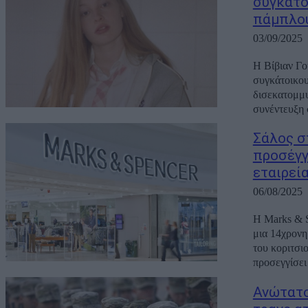
συγκάτο
πάμπλο
03/09/2025
Η Βίβιαν Γο
συγκάτοικου
δισεκατομμυ
συνέντευξη σ
Σάλος σ
προσέγγ
εταιρεί
06/08/2025
Η Marks & S
μια 14χρονη
του κοριτσι
προσεγγίσει 
Ανώτατο