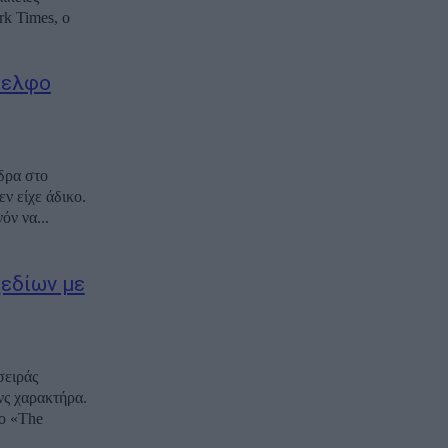
k Times, ο
δελφο
δρα στο
ν είχε άδικο.
ν να...
χεδίων με
σειράς
νς χαρακτήρα.
λο «The