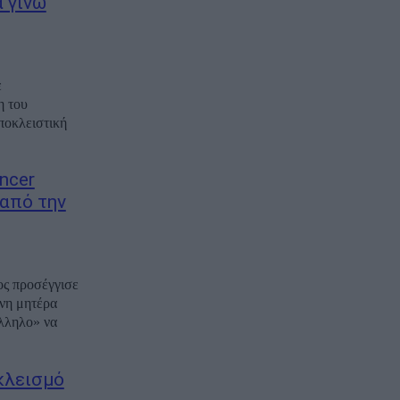
α γίνω
ε
η του
ποκλειστική
ncer
από την
ος προσέγγισε
ένη μητέρα
άλληλο» να
κλεισμό