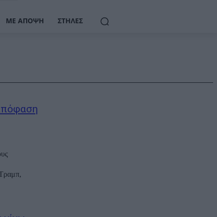
ΜΕ ΆΠΟΨΗ
ΣΤΉΛΕΣ
 απόφαση
ους
 Τραμπ,