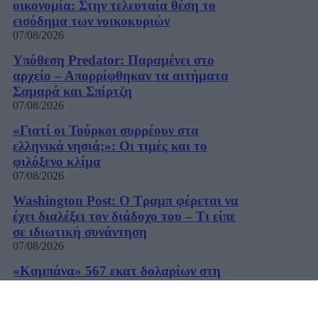
οικονομία: Στην τελευταία θέση το
εισόδημα των νοικοκυριών
07/08/2026
Υπόθεση Predator: Παραμένει στο
αρχείο – Απορρίφθηκαν τα αιτήματα
Σαμαρά και Σπίρτζη
07/08/2026
«Γιατί οι Τούρκοι συρρέουν στα
ελληνικά νησιά;»: Οι τιμές και το
φιλόξενο κλίμα
07/08/2026
Washington Post: Ο Τραμπ φέρεται να
έχει διαλέξει τον διάδοχο του – Τι είπε
σε ιδιωτική συνάντηση
07/08/2026
«Καμπάνα» 567 εκατ δολαρίων στη
Meta για βλάβες στην ψυχική υγεία των
παιδιών
07/08/2026