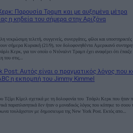
Κερκ: Παρουσία Τραμπ και με αυξημένα μέτρα
ας η κηδεία του σήμερα στην Αριζόνα
λη νεκρώσιμη τελετή, συγγενείς, συνεργάτες, φίλοι και υποστηρικτές 
ουν σήμερα Κυριακή (21/9), τον δολοφονηθέντα Αμερικανό συντηρητ
σάρλι Κερκ, για τον οποίο ο Ντόναλντ Τραμπ έχει αναφέρει ότι έπαιξε
η του στις...
k Post: Αυτός είναι ο πραγματικός λόγος που 
ABC η εκπομπή του Jimmy Kimmel
ου Τζίμι Κίμελ σχετικά με τη δολοφονία του Τσάρλι Κερκ που ήταν 
νικά παραπλανητικά δεν ήταν ο μοναδικός λόγος που κόπηκε το σοου 
ωνα τουλάχιστον με δημοσιευμα της New York Post. Εκτός απο...