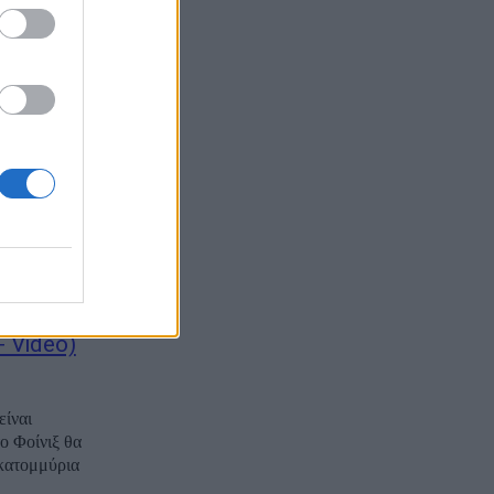
..
κ –
σάρλι Κερκ –
μης τελετής σε
την
 Video)
είναι
εκατομμύρια