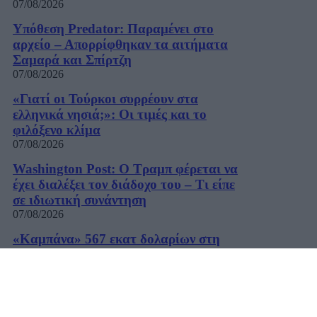
07/08/2026
Υπόθεση Predator: Παραμένει στο
αρχείο – Απορρίφθηκαν τα αιτήματα
Σαμαρά και Σπίρτζη
07/08/2026
«Γιατί οι Τούρκοι συρρέουν στα
ελληνικά νησιά;»: Οι τιμές και το
φιλόξενο κλίμα
07/08/2026
Washington Post: Ο Τραμπ φέρεται να
έχει διαλέξει τον διάδοχο του – Τι είπε
σε ιδιωτική συνάντηση
07/08/2026
«Καμπάνα» 567 εκατ δολαρίων στη
Meta για βλάβες στην ψυχική υγεία των
παιδιών
07/08/2026
Η εφαρμογή «Οδύσσεια του Ομήρου»