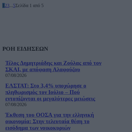
1
2
3
...
5
Σελίδα 1 από 5
ΡΟΗ ΕΙΔΗΣΕΩΝ
Τέλος Δημητριάδης και Ζούλας από τον
ΣΚΑΙ, με απόφαση Αλαφούζου
07/08/2026
ΕΛΣΤΑΤ: Στο 3,4% υποχώρησε ο
πληθωρισμός τον Ιούλιο – Πού
εντοπίζονται οι μεγαλύτερες μειώσεις
07/08/2026
Έκθεση του ΟΟΣΑ για την ελληνική
οικονομία: Στην τελευταία θέση το
εισόδημα των νοικοκυριών