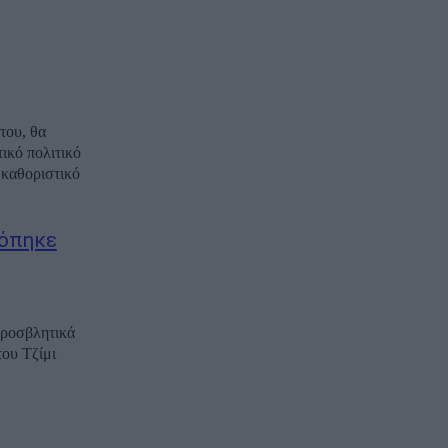
του, θα
ικό πολιτικό
 καθοριστικό
κόπηκε
προσβλητικά
του Τζίμι