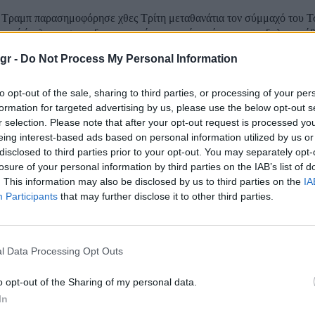
Τραμπ παρασημοφόρησε χθες Τρίτη μεταθανάτια τον σύμμαχό του Τ
τικό ίνφλουενσερ – διαμορφωτή της κοινής γνώμης – που δολοφονήθ
 κατά τη διάρκεια δημόσιας συγκέντρωσης, απονέμοντάς του την κορ
gr -
Do Not Process My Personal Information
πολιτική διάκριση, το προεδρικό...
ναι η Έρικα Κερκ: Από μπασκετμπολίστρια και 
to opt-out of the sale, sharing to third parties, or processing of your per
formation for targeted advertising by us, please use the below opt-out s
, στη γνωριμία της με τον Τσάρλι Κερκ
r selection. Please note that after your opt-out request is processed y
eing interest-based ads based on personal information utilized by us or
disclosed to third parties prior to your opt-out. You may separately opt-
 του συντηρητικού influencer Τσάρλι Κερκ έφερε στο προσκήνιο τη 
losure of your personal information by third parties on the IAB’s list of
η οποία πριν τον γνωρίσει είχε χαράξει τη δική της πορεία. Στέφθηκε
. This information may also be disclosed by us to third parties on the
IA
 2012, ήταν μπασκετμπολίστρια σε επίπεδο NCAA, ενώ σήμερα είναι 
Participants
that may further disclose it to other third parties.
του Κερκ συγχωρεί τον δολοφόνο του: «Έτσι έκ
 – Αυτό θα έκανε και ο Τσάρλι»
l Data Processing Opt Outs
o opt-out of the Sharing of my personal data.
In
Τσάρλι Κερκ, Έρικα, δήλωσε πως συγχωρεί τον δολοφόνο του συζύγο
της σε επιμνημόσυνη τελετή σε κατάμεστο στάδιο της Αριζόνας για το