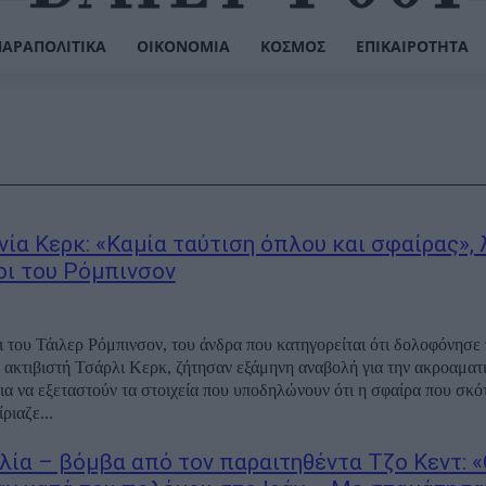
ΠΑΡΑΠΟΛΙΤΙΚΆ
ΟΙΚΟΝΟΜΊΑ
ΚΌΣΜΟΣ
ΕΠΙΚΑΙΡΌΤΗΤΑ
ία Κερκ: «Καμία ταύτιση όπλου και σφαίρας», 
οι του Ρόμπινσον
ι του Τάιλερ Ρόμπινσον, του άνδρα που κατηγορείται ότι δολοφόνησε 
 ακτιβιστή Τσάρλι Κερκ, ζήτησαν εξάμηνη αναβολή για την ακροαματ
για να εξεταστούν τα στοιχεία που υποδηλώνουν ότι η σφαίρα που σκό
ριαζε...
λία – βόμβα από τον παραιτηθέντα Τζο Κεντ: 