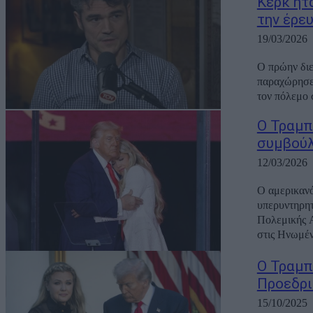
Κερκ ήτ
την έρευ
19/03/2026
Ο πρώην διε
παραχώρησε 
τον πόλεμο σ
Ο Τραμπ
συμβούλ
12/03/2026
Ο αμερικανό
υπερυντηρητ
Πολεμικής Α
στις Ηνωμένε
Ο Τραμπ
Προεδρι
15/10/2025