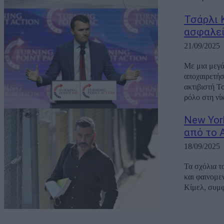
Τσάρλι 
ασφαλεί
21/09/2025
Με μια μεγά
αποχαιρετήσ
ακτιβιστή Τ
ρόλο στη νίκ
New Yor
από το 
18/09/2025
Τα σχόλια τ
και φαινομε
Κίμελ, συμφ