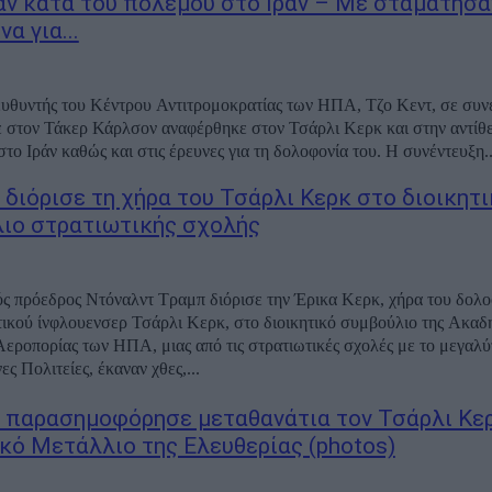
αν κατά του πολέμου στο Ιράν – Με σταμάτησα
να για...
υθυντής του Κέντρου Αντιτρομοκρατίας των ΗΠΑ, Τζο Κεντ, σε συν
στον Τάκερ Κάρλσον αναφέρθηκε στον Τσάρλι Κερκ και στην αντίθε
το Ιράν καθώς και στις έρευνες για τη δολοφονία του. Η συνέντευξη..
 διόρισε τη χήρα του Τσάρλι Κερκ στο διοικητ
ιο στρατιωτικής σχολής
ς πρόεδρος Ντόναλντ Τραμπ διόρισε την Έρικα Κερκ, χήρα του δολ
ικού ίνφλουενσερ Τσάρλι Κερκ, στο διοικητικό συμβούλιο της Ακαδ
εροπορίας των ΗΠΑ, μιας από τις στρατιωτικές σχολές με το μεγαλύ
ς Πολιτείες, έκαναν χθες,...
 παρασημοφόρησε μεταθανάτια τον Τσάρλι Κερ
κό Μετάλλιο της Ελευθερίας (photos)