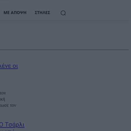
ΜΕ ΆΠΟΨΗ
ΣΤΉΛΕΣ
λένε οι
τον
ική
τωσε τον
«Ο Τσάρλι