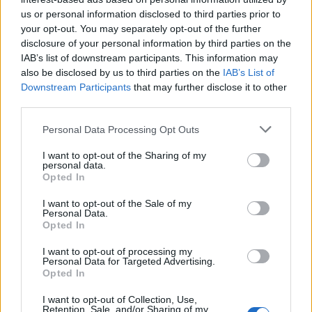
us or personal information disclosed to third parties prior to
your opt-out. You may separately opt-out of the further
disclosure of your personal information by third parties on the
IAB’s list of downstream participants. This information may
Στυλιανίδης: «Πολύ δύσκολη πυρκαγιά λόγω
also be disclosed by us to third parties on the
IAB’s List of
Downstream Participants
that may further disclose it to other
καιρικών συνθηκών και ανάγλυφου της
third parties.
περιοχής»
05/06/2022
Personal Data Processing Opt Outs
Σε ύφεση βρίσκεται η πυρκαγιά στην Άνω Βούλα καθώς η εικόνα
I want to opt-out of the Sharing of my
personal data.
της φωτιάς παρουσιάζεται βελτιωμένη και η κατάσταση είναι πολύ
Opted In
καλύτερη ενώ δεν υπάρχουν ενεργές καύσεις, σύμφωνα με την
ηγεσία του Υπουργείου Κλιματικής Κρίσης και Πολιτικής
I want to opt-out of the Sale of my
Προστασίας κατά την...
Personal Data.
Opted In
1
2
3
4
Σελίδα 1 από 4
I want to opt-out of processing my
Personal Data for Targeted Advertising.
Opted In
I want to opt-out of Collection, Use,
Retention, Sale, and/or Sharing of my