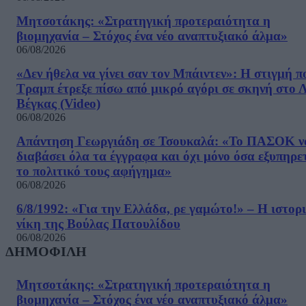
Μητσοτάκης: «Στρατηγική προτεραιότητα η
βιομηχανία – Στόχος ένα νέο αναπτυξιακό άλμα»
06/08/2026
«Δεν ήθελα να γίνει σαν τον Μπάιντεν»: Η στιγμή π
Τραμπ έτρεξε πίσω από μικρό αγόρι σε σκηνή στο 
Βέγκας (Video)
06/08/2026
Απάντηση Γεωργιάδη σε Τσουκαλά: «Το ΠΑΣΟΚ ν
διαβάσει όλα τα έγγραφα και όχι μόνο όσα εξυπηρε
το πολιτικό τους αφήγημα»
06/08/2026
6/8/1992: «Για την Ελλάδα, ρε γαμώτο!» – Η ιστορ
νίκη της Βούλας Πατουλίδου
06/08/2026
ΔΗΜΟΦΙΛΗ
Μητσοτάκης: «Στρατηγική προτεραιότητα η
βιομηχανία – Στόχος ένα νέο αναπτυξιακό άλμα»