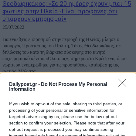
Θεοδωρικάκος: «Σε 20 ημέρες έχουν μπει 15
φωτιές στην Ηλεία -Είναι προφανές ότι
υπάρχουν εμπρησμοί»
25/07/2022
Για ενδείξεις εμπρησμού στην περιοχή της Ηλείας, μίλησε ο
υπουργός Προστασίας του Πολίτη, Τάκης Θεοδωρικάκος, σε
δηλώσεις του κατά τη διάρκεια σύσκεψης στο κινητό
επιχειρησιακό κέντρο «Όλυμπος», σήμερα στα Κρέστενα, όπου
νωρίτερα ενημερώθηκε για τις προσπάθειες κατάσβεσης της
φωτιάς. Μάλιστα,...
Dailypost.gr -
Do Not Process My Personal
Information
If you wish to opt-out of the sale, sharing to third parties, or
processing of your personal or sensitive information for
targeted advertising by us, please use the below opt-out
section to confirm your selection. Please note that after your
opt-out request is processed you may continue seeing
interest-based ads based on personal information utilized by