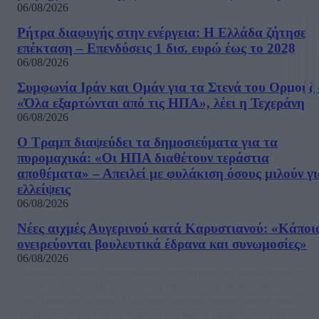
06/08/2026
Ρήτρα διαφυγής στην ενέργεια: Η Ελλάδα ζήτησε
επέκταση – Επενδύσεις 1 δισ. ευρώ έως το 2028
06/08/2026
Συμφωνία Ιράν και Ομάν για τα Στενά του Ορμούζ 
«Όλα εξαρτώνται από τις ΗΠΑ», λέει η Τεχεράνη
06/08/2026
Ο Τραμπ διαψεύδει τα δημοσιεύματα για τα
πυρομαχικά: «Οι ΗΠΑ διαθέτουν τεράστια
αποθέματα» – Απειλεί με φυλάκιση όσους μιλούν γ
ελλείψεις
06/08/2026
Νέες αιχμές Αυγερινού κατά Καρυστιανού: «Kάποι
ονειρεύονται βουλευτικά έδρανα και συνωμοσίες»
06/08/2026
Μία ομάδα έμπειρων δημοσιογράφων δημιούργησαν πριν μερικά χρόνια το
dailypost.gr, με στόχο την αντικειμενική ενημέρωση και την ανάλυση πίσω από
τους τίτλους των ειδήσεων. Μαζί με μια μαχητική δημοσιογραφική ομάδα,
αποκαλύπτουν πολιτικά και παραπολιτικά θέματα, γράφουν επωνύμως την