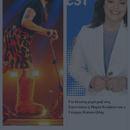
Για δέκατη φορά μαζί στη
Eurovision η Μαρία Κοζάκου και ο
Γιώργος Καπουτζίδης