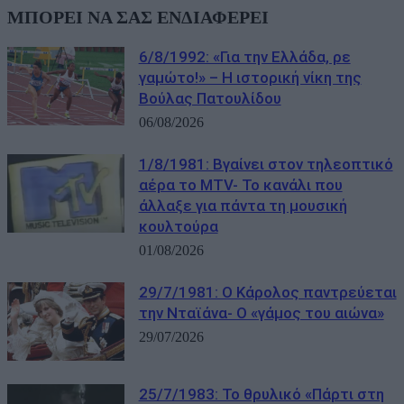
ΜΠΟΡΕΙ ΝΑ ΣΑΣ ΕΝΔΙΑΦΕΡΕΙ
6/8/1992: «Για την Ελλάδα, ρε
γαμώτο!» – Η ιστορική νίκη της
Βούλας Πατουλίδου
06/08/2026
1/8/1981: Βγαίνει στον τηλεοπτικό
αέρα το MTV- Το κανάλι που
άλλαξε για πάντα τη μουσική
κουλτούρα
01/08/2026
29/7/1981: Ο Κάρολος παντρεύεται
την Νταϊάνα- Ο «γάμος του αιώνα»
29/07/2026
25/7/1983: Το θρυλικό «Πάρτι στη