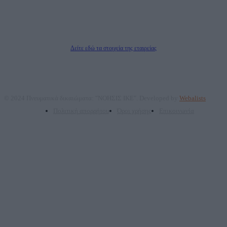
Μέτοχοι: Ζαχαρός Σταμάτης, Κουβαράς Γεώργιος, ΥΠΗΡΕΣΙΕΣ ΠΡΟΗΓΜΕΝΗΣ
ΤΕΧΝΟΛΟΓΙΑΣ ΠΑΡΑΓΩΓΗΣ ΟΠΤΙΚΟΑΚΟΥΣΤΙΚΩΝ ΜΕΣΩΝ ΜΕΛΕΤΩΝ ΚΑΙ
ΠΑΡΟΧΗΣ ΥΠΗΡΕΣΙΩΝ PLD PLUS ΑΝΩΝ ΕΤΑΙΡΙΑ
Δικαιούχος του ονόματος τομέα (dailypost.gr): ΝΟΗΣΙΣ ΙΚΕ
Διευθυντής/Διαχειριστής: Ζαχαρός Σταμάτης
Διευθυντής Σύνταξης: Ρενάτο Λέκκα
Δείτε εδώ τα στοιχεία της εταιρείας
© 2024 Πνευματικά δικαιώματα: "ΝΟΗΣΙΣ ΙΚΕ". Developed by
Webalists
Πολιτική απορρήτου
Όροι χρήσης
Επικοινωνία