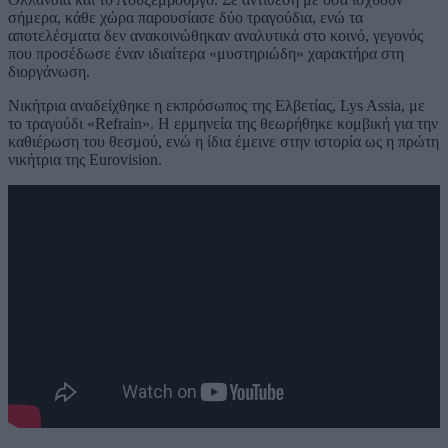
σήμερα, κάθε χώρα παρουσίασε δύο τραγούδια, ενώ τα
αποτελέσματα δεν ανακοινώθηκαν αναλυτικά στο κοινό, γεγονός
που προσέδωσε έναν ιδιαίτερα «μυστηριώδη» χαρακτήρα στη
διοργάνωση.
Νικήτρια αναδείχθηκε η εκπρόσωπος της Ελβετίας, Lys Assia, με
το τραγούδι «Refrain». Η ερμηνεία της θεωρήθηκε κομβική για την
καθιέρωση του θεσμού, ενώ η ίδια έμεινε στην ιστορία ως η πρώτη
νικήτρια της Eurovision.