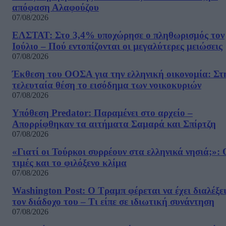
απόφαση Αλαφούζου
07/08/2026
ΕΛΣΤΑΤ: Στο 3,4% υποχώρησε ο πληθωρισμός τον
Ιούλιο – Πού εντοπίζονται οι μεγαλύτερες μειώσεις
07/08/2026
Έκθεση του ΟΟΣΑ για την ελληνική οικονομία: Στ
τελευταία θέση το εισόδημα των νοικοκυριών
07/08/2026
Υπόθεση Predator: Παραμένει στο αρχείο –
Απορρίφθηκαν τα αιτήματα Σαμαρά και Σπίρτζη
07/08/2026
«Γιατί οι Τούρκοι συρρέουν στα ελληνικά νησιά;»: 
τιμές και το φιλόξενο κλίμα
07/08/2026
Washington Post: Ο Τραμπ φέρεται να έχει διαλέξε
τον διάδοχο του – Τι είπε σε ιδιωτική συνάντηση
07/08/2026