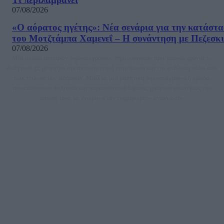
07/08/2026
«Ο αόρατος ηγέτης»: Νέα σενάρια για την κατάστ
του Μοτζτάμπα Χαμενεΐ – Η συνάντηση με Πεζεσκ
07/08/2026
Μία ομάδα έμπειρων δημοσιογράφων δημιούργησαν πριν μερικά χρόνια το
dailypost.gr, με στόχο την αντικειμενική ενημέρωση και την ανάλυση πίσω από
τους τίτλους των ειδήσεων. Μαζί με μια μαχητική δημοσιογραφική ομάδα,
αποκαλύπτουν πολιτικά και παραπολιτικά θέματα, γράφουν επωνύμως την
άποψη τους, με γνώμονα τον ενημερωμένο αναγνώστη.
DAILYPOST.GR – ΤΑΥΤΌΤΗΤΑ
Ιδιοκτήτρια εταιρεία: «ΝΟΗΣΙΣ ΙΚΕ»
Έδρα: Δήμος Αμαρουσίου Αττικής, Αγ. Αθανασίου αρ. 21, Τ.Κ. 15125
ΑΦΜ: 801093076, Δ.Ο.Υ.: ΚΕΦΟΔΕ ΑΤΤΙΚΗΣ, E-mail: press@dailypost.gr, Τηλ.
επικοινωνίας: 2108066997
Νόμιμος Εκπρόσωπος: Ζαχαρός Σταμάτης