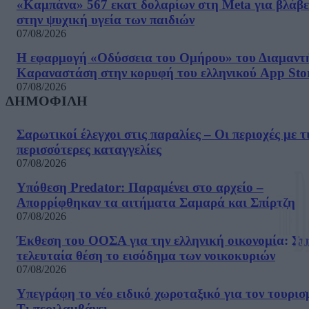
«Καμπάνα» 567 εκατ δολαρίων στη Meta για βλάβε
στην ψυχική υγεία των παιδιών
07/08/2026
Η εφαρμογή «Οδύσσεια του Ομήρου» του Διαμαντ
Καραναστάση στην κορυφή του ελληνικού App Sto
07/08/2026
ΔΗΜΟΦΙΛΗ
Σαρωτικοί έλεγχοι στις παραλίες – Οι περιοχές με τ
περισσότερες καταγγελίες
07/08/2026
Υπόθεση Predator: Παραμένει στο αρχείο –
Απορρίφθηκαν τα αιτήματα Σαμαρά και Σπίρτζη
07/08/2026
Έκθεση του ΟΟΣΑ για την ελληνική οικονομία: Στ
τελευταία θέση το εισόδημα των νοικοκυριών
07/08/2026
Υπεγράφη το νέο ειδικό χωροταξικό για τον τουρισ
Τι περιλαμβάνει