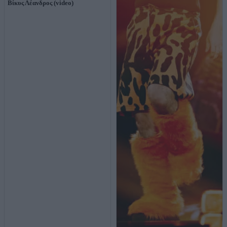
Βίκυς Λέανδρος (video)