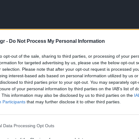
gr -
Do Not Process My Personal Information
to opt-out of the sale, sharing to third parties, or processing of your per
του Γιώργου Χατζηνάσιου και της Σέβης Τηλιακού.
Ήταν η καλύτ
formation for targeted advertising by us, please use the below opt-out s
ρμάτισε επίσης πέμπτη με το «Όλου του Κόσμου η Ελπίδα».
r selection. Please note that after your opt-out request is processed y
ν την κάθε χώρα να εκπροσωπείται από τραγούδια αποκλειστικά 
eing interest-based ads based on personal information utilized by us or
έση.
disclosed to third parties prior to your opt-out. You may separately opt-
losure of your personal information by third parties on the IAB’s list of
τρόπο.
Μ’ ένα πανέξυπνο εύρημα, που δεν είναι άλλο από τις νότες
. This information may also be disclosed by us to third parties on the
IA
εθνή γλώσσα
και έκανε την Ευρώπη να σιγοτραγουδήσει μαζί της:
Participants
that may further disclose it to other third parties.
l Data Processing Opt Outs