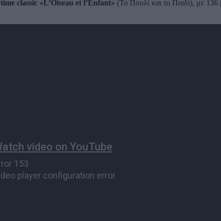
ime classic «L’Oiseau et l’Enfant»
(Το Πουλί και το Παιδί), με 136