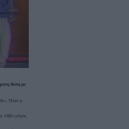
έμπτη θέση με
 Me». Ήταν η
χε λάβει μέρος