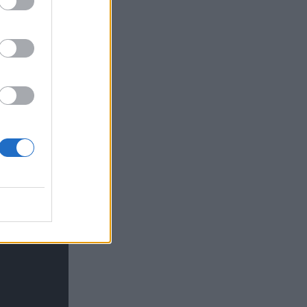
 Τόλη ήταν