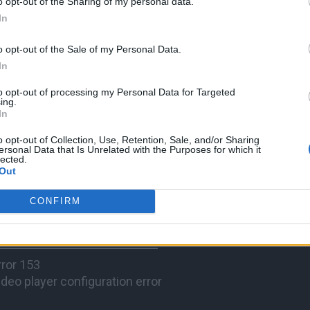
o opt-out of the Sharing of my personal data.
In
o opt-out of the Sale of my Personal Data.
In
πέσσυ Αργυράκη, ο Πασχάλης, ο Ρόμπερτ Ουίλλιαμς και η Μαριάννα
ε τις «Μουσικές μεταμφιέσεις» στην ΥΕΝΕΔ.
to opt-out of processing my Personal Data for Targeted
ing.
In
o opt-out of Collection, Use, Retention, Sale, and/or Sharing
ersonal Data that Is Unrelated with the Purposes for which it
lected.
Out
CONFIRM