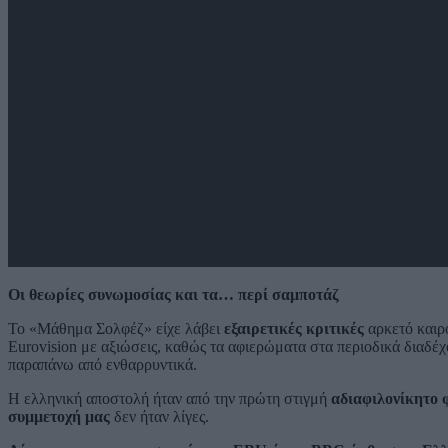
Οι θεωρίες συνωμοσίας και τα… περί σαμποτάζ
Το «Μάθημα Σολφέζ» είχε λάβει
εξαιρετικές κριτικές
αρκετό καιρό
Eurovision με αξιώσεις, καθώς τα αφιερώματα στα περιοδικά διαδέχο
παραπάνω από ενθαρρυντικά.
Η ελληνική αποστολή ήταν από την πρώτη στιγμή
αδιαφιλονίκητο 
συμμετοχή μας
δεν ήταν λίγες.