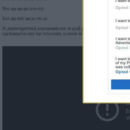
I want t
Opted 
Ντο φα φα φα (ντο σι)
Σολ φα σολ φα μι ντο μι
I want t
Opted 
Η χαρακτηριστική χορογραφία και τα μωβ ρούχα που φορούσαν η Μ
σχεδιασμένα από την τελευταία, η οποία τότε μάλιστα θριάμβευε μ
I want 
Advertis
Opted 
I want t
of my P
was col
Opted 