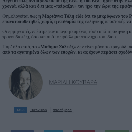
Λέγεται πως αντιπροσωπεία της EBU ή του BBC ήρθε στην Ελλά
χρονιά, αλλά και ό,τι μας «πείραξαν» τον ήχο την ώρα της εμφάν
Φημολογείται πως
η Μαριάννα Τόλη είδε ότι το μικρόφωνο του 
επανατοποθετηθεί
,
χωρίς η επιθυμία της
ελληνικής αποστολής
να
Οι ερμηνευτές, επέστρεψαν απογοητευμένοι, τόσο από τη σκηνική α
τραγουδιστές), όσο και από το πρόβλημα στον ήχο του ίδιου.
Παρ’ όλα αυτά,
το «Μάθημα Σολφέζ»
δεν είναι μόνο το τραγούδι 
από τα αγαπημένα όλων των εποχών, κι ας έχουν περάσει σχεδόν
ΜΑΡΊΛΗ ΚΟΥΒΑΡΆ
TAGS
Eurovision
σαν σήμερα