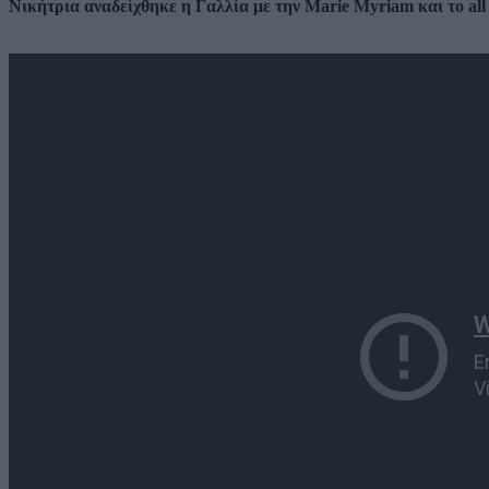
Νικήτρια αναδείχθηκε η Γαλλία με την Marie Myriam και το all t