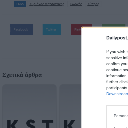
TAGS
Kυριάκος Μητσοτάκης
Εκλογές
Κύπρος
Facebook
Twitter
Pinterest
WhatsApp
Dailypost.
If you wish 
sensitive in
confirm you
continue se
Σχετικά άρθρα
information 
further disc
participants
Downstream 
Persona