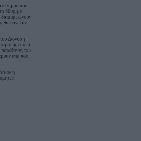
υ κέντρου που
στο δίλημμα
αι διαμορφώνουν
η θα φανεί αν
του Διονύση
ιτροπής στις 6
ν παραίτηση του
έρουν από πού
τι αν η
θύμητες