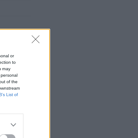
sonal or
ection to
ou may
 personal
out of the
 downstream
B’s List of