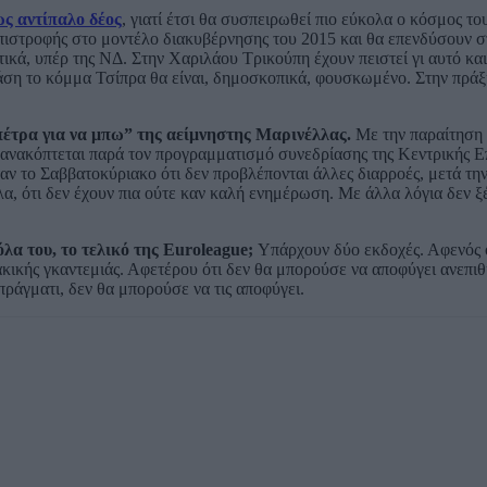
ς αντίπαλο δέος
, γιατί έτσι θα συσπειρωθεί πιο εύκολα ο κόσμος το
επιστροφής στο μοντέλο διακυβέρνησης του 2015 και θα επενδύσουν 
τικά, υπέρ της ΝΔ. Στην Χαριλάου Τρικούπη έχουν πειστεί γι αυτό κ
άση το κόμμα Τσίπρα θα είναι, δημοσκοπικά, φουσκωμένο. Στην πράξ
πέτρα για να μπω” της αείμνηστης Μαρινέλλας.
Με την παραίτηση 
νακόπτεται παρά τον προγραμματισμό συνεδρίασης της Κεντρικής Επ
αν το Σαββατοκύριακο ότι δεν προβλέπονται άλλες διαρροές, μετά τη
α, ότι δεν έχουν πια ούτε καν καλή ενημέρωση. Με άλλα λόγια δεν ξ
α του, το τελικό της Euroleague;
Υπάρχουν δύο εκδοχές. Αφενός ό
κικής γκαντεμιάς. Αφετέρου ότι δεν θα μπορούσε να αποφύγει ανεπι
πράγματι, δεν θα μπορούσε να τις αποφύγει.