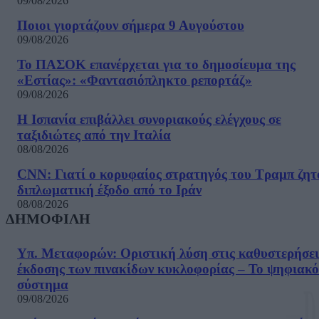
09/08/2026
Ποιοι γιορτάζουν σήμερα 9 Αυγούστου
09/08/2026
Το ΠΑΣΟΚ επανέρχεται για το δημοσίευμα της
«Εστίας»: «Φαντασιόπληκτο ρεπορτάζ»
09/08/2026
Η Ισπανία επιβάλλει συνοριακούς ελέγχους σε
ταξιδιώτες από την Ιταλία
08/08/2026
CNN: Γιατί ο κορυφαίος στρατηγός του Τραμπ ζητ
διπλωματική έξοδο από το Ιράν
08/08/2026
ΔΗΜΟΦΙΛΗ
Υπ. Μεταφορών: Οριστική λύση στις καθυστερήσει
έκδοσης των πινακίδων κυκλοφορίας – Το ψηφιακό
σύστημα
09/08/2026