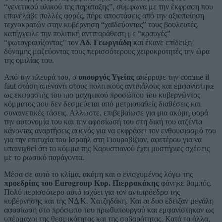
“γενετικού υλικού της παράταξης”, σύμφωνα με την έκφραση που
επανέλαβε πολλές φορές, πήρε αποστάσεις από την αξιοποίηση
τεχνοκρατών στην κυβέρνηση “χαϊδεύοντας” τους βουλευτές,
κατήγγειλε την πολιτική αντιπαράθεση με “κραυγές”
“φωτογραφίζοντας” τον
Αδ. Γεωργιάδη
και έκανε επίδειξη
δύναμης μαζεύοντας τους περισσότερους χειροκροτητές την ώρα
της ομιλίας του.
Από την πλευρά του, ο
υπουργός Υγείας
απέρριψε την comme il
faut στάση απέναντι στους πολιτικούς αντιπάλους και εμφανίστηκε
ως εκφραστής του πιο μαχητικού προσώπου του κυβερνώντος
κόμματος που δεν δεσμεύεται από μετριοπαθείς διαθέσεις και
συναινετικές τάσεις. Αλλωστε, επιβεβαίωσε για μια ακόμη φορά
την αυτονομία του και την αφοσίωσή του στη δική του ατζέντα
κάνοντας αναρτήσεις αφενός για να εκφράσει τον ενθουσιασμό του
για την επιτυχία του Ισραήλ στη Γιουροβίζιον, αφετέρου για να
υπαινιχθεί ότι το κόμμα της Καρυστιανού έχει μυστήριες σχέσεις
με το ρωσικό παράγοντα.
Μέσα σε αυτό το κλίμα, ακόμη και ο ενισχυμένος λόγω της
προεδρίας του Eurogroup Κυρ. Πιερρακάκης
φάνηκε θαμπός.
Πολύ περισσότερο αυτό ισχύει για τον αντιπρόεδρο της
κυβέρνησης και της ΝΔ Κ. Χατζηδάκη. Και οι δυο έδειξαν μεγάλη
αφοσίωση στο πρόσωπο του πρωθυπουργού και εμφανίστηκαν ως
υπέρμαχοι της θεσμικότητας και της σοβαρότητας. Κατά τα άλλα,