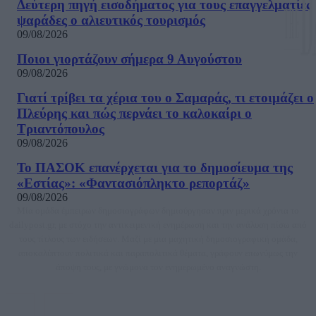
Δεύτερη πηγή εισοδήματος για τους επαγγελματίες
ψαράδες ο αλιευτικός τουρισμός
09/08/2026
Ποιοι γιορτάζουν σήμερα 9 Αυγούστου
09/08/2026
Γιατί τρίβει τα χέρια του ο Σαμαράς, τι ετοιμάζει ο
Πλεύρης και πώς περνάει το καλοκαίρι ο
Τριαντόπουλος
09/08/2026
Το ΠΑΣΟΚ επανέρχεται για το δημοσίευμα της
«Εστίας»: «Φαντασιόπληκτο ρεπορτάζ»
09/08/2026
Μία ομάδα έμπειρων δημοσιογράφων δημιούργησαν πριν μερικά χρόνια το
dailypost.gr, με στόχο την αντικειμενική ενημέρωση και την ανάλυση πίσω από
τους τίτλους των ειδήσεων. Μαζί με μια μαχητική δημοσιογραφική ομάδα,
αποκαλύπτουν πολιτικά και παραπολιτικά θέματα, γράφουν επωνύμως την
άποψη τους, με γνώμονα τον ενημερωμένο αναγνώστη.