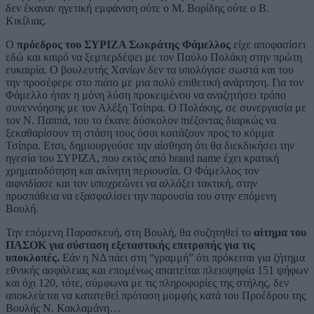
δεν έκαναν ηγετική εμφάνιση ούτε ο Μ. Βορίδης ούτε ο Β.
Κικίλιας.
Ο
πρόεδρος του ΣΥΡΙΖΑ Σωκράτης Φάμελλος
είχε αποφασίσει
εδώ και καιρό να ξεμπερδέψει με τον Παύλο Πολάκη στην πρώτη
ευκαιρία. Ο βουλευτής Χανίων δεν τα υπολόγισε σωστά και του
την προσέφερε στο πιάτο με μια πολύ επιθετική ανάρτηση. Για τον
Φάμελλο ήταν η μόνη λύση προκειμένου να αναζητήσει τρόπο
συνεννόησης με τον Αλέξη Τσίπρα. Ο Πολάκης, σε συνεργασία με
τον Ν. Παππά, του το έκανε δύσκολον πιέζοντας διαρκώς να
ξεκαθαρίσουν τη στάση τους όσοι κοιτάζουν προς το κόμμα
Τσίπρα. Ετσι, δημιουργούσε την αίσθηση ότι θα διεκδικήσει την
ηγεσία του ΣΥΡΙΖΑ, που εκτός από brand name έχει κρατική
χρηματοδότηση και ακίνητη περιουσία. Ο Φάμελλος τον
αιφνιδίασε και τον υποχρεώνει να αλλάξει τακτική, στην
προσπάθεια να εξασφαλίσει την παρουσία του στην επόμενη
Βουλή.
Την επόμενη Παρασκευή, στη Βουλή, θα συζητηθεί το
αίτημα του
ΠΑΣΟΚ για σύσταση εξεταστικής επιτροπής για τις
υποκλοπές.
Εάν η ΝΔ πάει στη “γραμμή” ότι πρόκειται για ζήτημα
εθνικής ασφάλειας και επομένως απαιτείται πλειοψηφία 151 ψήφων
και όχι 120, τότε, σύμφωνα με τις πληροφορίες της στήλης, δεν
αποκλείεται να κατατεθεί πρόταση μομφής κατά του Προέδρου της
Βουλής Ν. Κακλαμάνη…