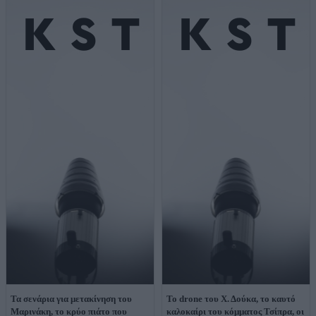
Τα σενάρια για μετακίνηση του
Το drone του Χ. Δούκα, το καυτό
Μαρινάκη, το κρύο πιάτο που
καλοκαίρι του κόμματος Τσίπρα, οι