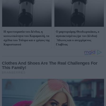
Η προετοιμασία του Δένδια, η
Ο μαρτυριάρης Θεοδωρικάκος, ο
κοινωνικότητα του Καραμανλή, τα
αγανακτισμένος (με τον Δένδια)
σχέδια του Τσίπρα και ο γρίφος της
΄Αδωνις και ο ανερχόμενος
Καρυστιανού
Γλαβίνας