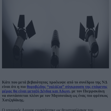
Κάτι που μετά βεβαιότητας προέκυψε από το συνέδριο της ΝΔ
είναι ότι η πιο
θορυβώδης “γαλάζια” σύγκρουση της επόμενης
μέρας θα είναι μεταξύ Δένδια και Αδωνι,
με τον Πιερρακάκη
να συντάσσεται πλέον με τον Μητσοτάκη ως ένας πιο φρέσκος
Χατζηδάκης.
Ο υπουργός Αμυνας εμφανίστηκε ως θεματοφύλακας του