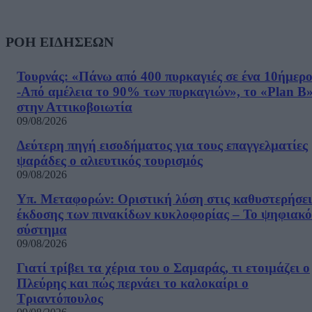
ΡΟΗ ΕΙΔΗΣΕΩΝ
Τουρνάς: «Πάνω από 400 πυρκαγιές σε ένα 10ήμερ
-Από αμέλεια το 90% των πυρκαγιών», το «Plan B
στην Αττικοβοιωτία
09/08/2026
Δεύτερη πηγή εισοδήματος για τους επαγγελματίες
ψαράδες ο αλιευτικός τουρισμός
09/08/2026
Υπ. Μεταφορών: Οριστική λύση στις καθυστερήσει
έκδοσης των πινακίδων κυκλοφορίας – Το ψηφιακό
σύστημα
09/08/2026
Γιατί τρίβει τα χέρια του ο Σαμαράς, τι ετοιμάζει ο
Πλεύρης και πώς περνάει το καλοκαίρι ο
Τριαντόπουλος