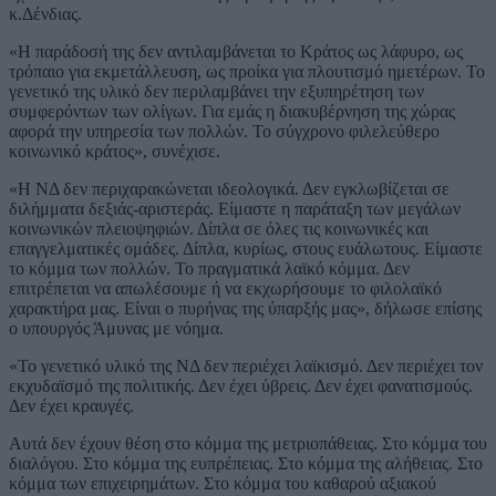
κ.Δένδιας.
«Η παράδοσή της δεν αντιλαμβάνεται το Κράτος ως λάφυρο, ως
τρόπαιο για εκμετάλλευση, ως προίκα για πλουτισμό ημετέρων. Το
γενετικό της υλικό δεν περιλαμβάνει την εξυπηρέτηση των
συμφερόντων των ολίγων. Για εμάς η διακυβέρνηση της χώρας
αφορά την υπηρεσία των πολλών. Το σύγχρονο φιλελεύθερο
κοινωνικό κράτος», συνέχισε.
«Η ΝΔ δεν περιχαρακώνεται ιδεολογικά. Δεν εγκλωβίζεται σε
διλήμματα δεξιάς-αριστεράς. Είμαστε η παράταξη των μεγάλων
κοινωνικών πλειοψηφιών. Δίπλα σε όλες τις κοινωνικές και
επαγγελματικές ομάδες. Δίπλα, κυρίως, στους ευάλωτους. Είμαστε
το κόμμα των πολλών. Το πραγματικά λαϊκό κόμμα. Δεν
επιτρέπεται να απωλέσουμε ή να εκχωρήσουμε το φιλολαϊκό
χαρακτήρα μας. Είναι ο πυρήνας της ύπαρξής μας», δήλωσε επίσης
ο υπουργός Άμυνας με νόημα.
«Το γενετικό υλικό της ΝΔ δεν περιέχει λαϊκισμό. Δεν περιέχει τον
εκχυδαϊσμό της πολιτικής. Δεν έχει ύβρεις. Δεν έχει φανατισμούς.
Δεν έχει κραυγές.
Αυτά δεν έχουν θέση στο κόμμα της μετριοπάθειας. Στο κόμμα του
διαλόγου. Στο κόμμα της ευπρέπειας. Στο κόμμα της αλήθειας. Στο
κόμμα των επιχειρημάτων. Στο κόμμα του καθαρού αξιακού