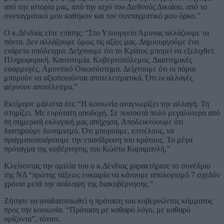
από την ιστορία μας, από την ισχύ του Διεθνούς Δικαίου, από το
συνταγματικό μου καθήκον και τον συνταγματικό μου όρκο.”
Ο κ.Δένδιας είπε επίσης: “Στο Υπουργείο Άμυνας αλλάζουμε τα
πάντα. Δεν αλλάζουμε όμως τις αξίες μας. Δημιουργούμε ένα
ενάρετο υπόδειγμα. Δείχνουμε ότι το Κράτος μπορεί να εξελιχθεί:
Πληροφορική. Καινοτομία. Κυβερνοπόλεμος. Διαστημικές
εφαρμογές. Αμυντικό Οικοσύστημα. Δείχνουμε ότι οι πόροι
μπορούν να αξιοποιούνται αποτελεσματικά. Ότι οι αλλαγές
φέρνουν αποτέλεσμα.”
Εκτίμησε μάλιστα ότι: “Η κοινωνία αναγνωρίζει την αλλαγή. Τη
στηρίζει. Με ευρύτατη αποδοχή. Σε ποσοστά πολύ μεγαλύτερα από
τη σημερινή εκλογική μας απήχηση. Αποδεικνύουμε ότι
διατηρούμε δυναμισμό. Ότι μπορούμε, επιτέλους, να
πραγματοποιήσουμε την επανίδρυση του κράτους. Το μέγα
πρόταγμα της κυβέρνησης του Κώστα Καραμανλή.”
Κλείνοντας την ομιλία του ο κ.Δένδιας χαρακτήρισε το συνέδριο
της ΝΔ “πρώτης τάξεως ευκαιρία να κάνουμε απολογισμό 7 σχεδόν
χρόνια μετά την ανάληψη της διακυβέρνησης.”
Ζήτησε να αναδιατυπωθεί η πρόταση του κυβερνώντος κόμματος
προς την κοινωνία. “Πρόταση με καθαρό λόγο, με καθαρό
ορίζοντα”, τόνισε.