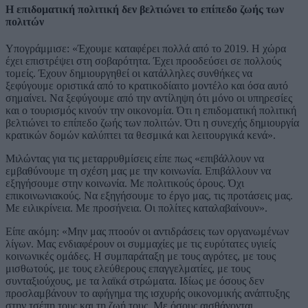
Η επιδοματική πολιτική δεν βελτιώνει το επίπεδο ζωής των
πολιτών
Υπογράμμισε: «Έχουμε καταφέρει πολλά από το 2019. Η χώρα
έχει επιστρέψει στη σοβαρότητα. Έχει προοδεύσει σε πολλούς
τομείς. Έχουν δημιουργηθεί οι κατάλληλες συνθήκες να
ξεφύγουμε οριστικά από το κρατικοδίαιτο μοντέλο και όσα αυτό
σημαίνει. Να ξεφύγουμε από την αντίληψη ότι μόνο οι υπηρεσίες
και ο τουρισμός κινούν την οικονομία. Ότι η επιδοματική πολιτική
βελτιώνει το επίπεδο ζωής των πολιτών. Ότι η συνεχής δημιουργία
κρατικών δομών καλύπτει τα θεσμικά και λειτουργικά κενά».
Μιλώντας για τις μεταρρυθμίσεις είπε πως «επιβάλλουν να
εμβαθύνουμε τη σχέση μας με την κοινωνία. Επιβάλλουν να
εξηγήσουμε στην κοινωνία. Με πολιτικούς όρους. Όχι
επικοινωνιακούς. Να εξηγήσουμε το έργο μας, τις προτάσεις μας.
Με ειλικρίνεια. Με προσήνεια. Οι πολίτες καταλαβαίνουν».
Είπε ακόμη: «Μην μας πτοούν οι αντιδράσεις των οργανωμένων
λίγων. Μας ενδιαφέρουν οι συμμαχίες με τις ευρύτατες υγιείς
κοινωνικές ομάδες. Η συμπαράταξη με τους αγρότες, με τους
μισθωτούς, με τους ελεύθερους επαγγελματίες, με τους
συνταξιούχους, με τα λαϊκά στρώματα. Ιδίως με όσους δεν
προσλαμβάνουν το αφήγημα της ισχυρής οικονομικής ανάπτυξης
στην τσέπη τους και τη ζωή τους. Με όσους αισθάνονται