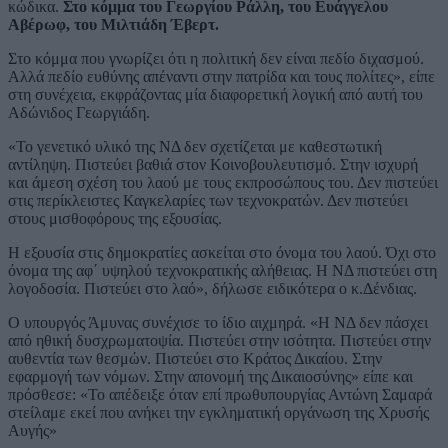
κώδικα.
Στο κόμμα του Γεωργίου Ράλλη, του Ευάγγελου
Αβέρωφ, του Μιλτιάδη Έβερτ.
Στο κόμμα που γνωρίζει ότι η πολιτική δεν είναι πεδίο διχασμού.
Αλλά πεδίο ευθύνης απέναντι στην πατρίδα και τους πολίτες», είπε
στη συνέχεια, εκφράζοντας μία διαφορετική λογική από αυτή του
Αδώνιδος Γεωργιάδη.
«Το γενετικό υλικό της ΝΔ δεν σχετίζεται με καθεστωτική
αντίληψη. Πιστεύει βαθιά στον Κοινοβουλευτισμό. Στην ισχυρή
και άμεση σχέση του λαού με τους εκπροσώπους του. Δεν πιστεύει
στις περίκλειστες Καγκελαρίες των τεχνοκρατών. Δεν πιστεύει
στους μισθοφόρους της εξουσίας.
Η εξουσία στις δημοκρατίες ασκείται στο όνομα του λαού. Όχι στο
όνομα της αφ΄ υψηλού τεχνοκρατικής αλήθειας. Η ΝΔ πιστεύει στη
λογοδοσία. Πιστεύει στο λαό», δήλωσε ειδικότερα ο κ.Δένδιας.
Ο υπουργός Άμυνας συνέχισε το ίδιο αιχμηρά. «Η ΝΔ δεν πάσχει
από ηθική δυσχρωματοψία. Πιστεύει στην ισότητα. Πιστεύει στην
αυθεντία των θεσμών. Πιστεύει στο Κράτος Δικαίου. Στην
εφαρμογή των νόμων. Στην απονομή της Δικαιοσύνης» είπε και
πρόσθεσε: «Το απέδειξε όταν επί πρωθυπουργίας Αντώνη Σαμαρά
στείλαμε εκεί που ανήκει την εγκληματική οργάνωση της Χρυσής
Αυγής»