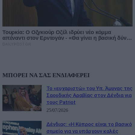
ΜΠΟΡΕΙ ΝΑ ΣΑΣ ΕΝΔΙΑΦΕΡΕΙ
Το «ευχαριστώ» του Υπ. Άμυνας της
Σαουδικής Αραβίας στον Δένδια για
τους Patriot
25/07/2026
Δένδιας: «Η Κύπρος είναι το βασικό
σημείο για να υπάρχουν καλές