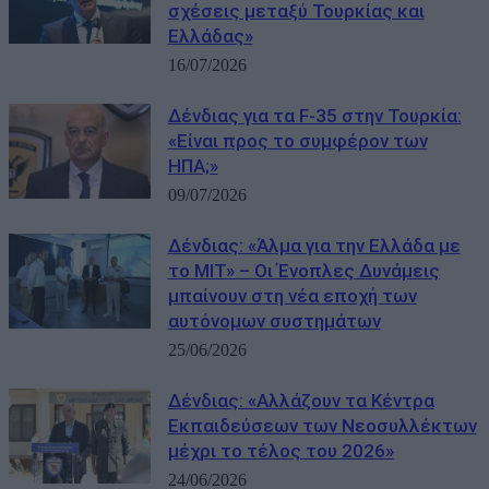
σχέσεις μεταξύ Τουρκίας και
Ελλάδας»
16/07/2026
Δένδιας για τα F-35 στην Τουρκία:
«Είναι προς το συμφέρον των
ΗΠΑ;»
09/07/2026
Δένδιας: «Άλμα για την Ελλάδα με
το MIT» – Οι Ένοπλες Δυνάμεις
μπαίνουν στη νέα εποχή των
αυτόνομων συστημάτων
25/06/2026
Δένδιας: «Αλλάζουν τα Κέντρα
Εκπαιδεύσεων των Νεοσυλλέκτων
μέχρι το τέλος του 2026»
24/06/2026