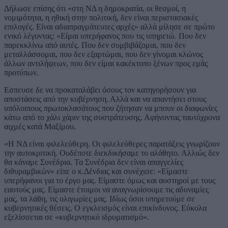
Δήλωσε επίσης ότι «στη ΝΔ η δημοκρατία, οι θεσμοί, η
νομιμότητα, η ηθική στην πολιτική, δεν είναι περιστασιακές
επιλογές. Είναι αδιαπραγμάτευτες αρχές» αλλά μίλησε σε πρώτο
ενικό λέγοντας: «Είμαι υπερήφανος που τις υπηρετώ. Που δεν
παρεκκλίνω από αυτές. Που δεν συμβιβάζομαι, που δεν
μεταλλάσσομαι, που δεν εξαρτώμαι, που δεν γίνομαι κλώνος
άλλων αντιλήψεων, που δεν είμαι κακέκτυπο ξένων προς εμάς
προτύπων.
Εσπευσε δε να προκαταλάβει όσους τον κατηγορήσουν για
αποστάσεις από την κυβέρνηση. Αλλά και να απαντήσει στους
υπόλοιπους πρωτοκλασάτους που ζήτησαν να μπουν οι διαφωνίες
κάτω από το χάλι χάριν της συστράτευσης. Αφήνοντας ταυτόχρονα
αιχμές κατά Μαξίμου.
«Η ΝΔ είναι φιλελεύθερη. Οι φιλελεύθερες παρατάξεις γνωρίζουν
την αυτοκριτική. Ουδέποτε διεκδικήσαμε το αλάθητο. Αλλιώς δεν
θα κάναμε Συνέδρια. Τα Συνέδρια δεν είναι απαγγελίες
διθυραμβικών» είπε ο κ.Δένδιας και συνέχισε: «Είμαστε
υπερήφανοι για το έργο μας. Είμαστε όμως και αυστηροί με τους
εαυτούς μας. Είμαστε έτοιμοι να αναγνωρίσουμε τις αδυναμίες
μας, τα λάθη, τις ολιγωρίες μας. Ιδίως όσοι υπηρετούμε σε
κυβερνητικές θέσεις. Ο εγκλεισμός είναι επικίνδυνος. Εύκολα
εξελίσσεται σε «κυβερνητικό ιδρυματισμό».