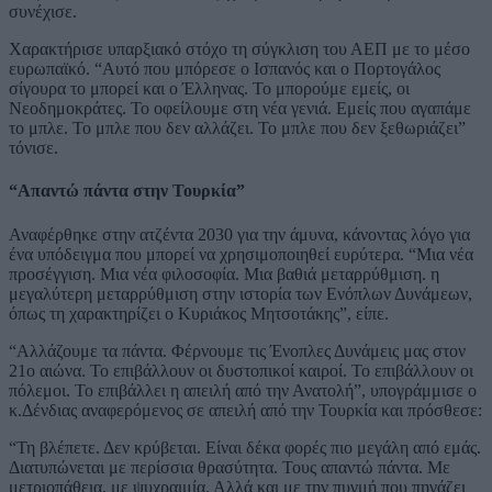
συνέχισε.
Χαρακτήρισε υπαρξιακό στόχο τη σύγκλιση του ΑΕΠ με το μέσο
ευρωπαϊκό. “Αυτό που μπόρεσε ο Ισπανός και ο Πορτογάλος
σίγουρα το μπορεί και ο Έλληνας. Το μπορούμε εμείς, οι
Νεοδημοκράτες. Το οφείλουμε στη νέα γενιά. Εμείς που αγαπάμε
το μπλε. Το μπλε που δεν αλλάζει. Το μπλε που δεν ξεθωριάζει”
τόνισε.
“Απαντώ πάντα στην Τουρκία”
Αναφέρθηκε στην ατζέντα 2030 για την άμυνα, κάνοντας λόγο για
ένα υπόδειγμα που μπορεί να χρησιμοποιηθεί ευρύτερα. “Μια νέα
προσέγγιση. Μια νέα φιλοσοφία. Μια βαθιά μεταρρύθμιση. η
μεγαλύτερη μεταρρύθμιση στην ιστορία των Ενόπλων Δυνάμεων,
όπως τη χαρακτηρίζει ο Κυριάκος Μητσοτάκης”, είπε.
“Αλλάζουμε τα πάντα. Φέρνουμε τις Ένοπλες Δυνάμεις μας στον
21ο αιώνα. Το επιβάλλουν οι δυστοπικοί καιροί. Το επιβάλλουν οι
πόλεμοι. Το επιβάλλει η απειλή από την Ανατολή”, υπογράμμισε ο
κ.Δένδιας αναφερόμενος σε απειλή από την Τουρκία και πρόσθεσε:
“Τη βλέπετε. Δεν κρύβεται. Είναι δέκα φορές πιο μεγάλη από εμάς.
Διατυπώνεται με περίσσια θρασύτητα. Τους απαντώ πάντα. Με
μετριοπάθεια, με ψυχραιμία. Αλλά και με την πυγμή που πηγάζει