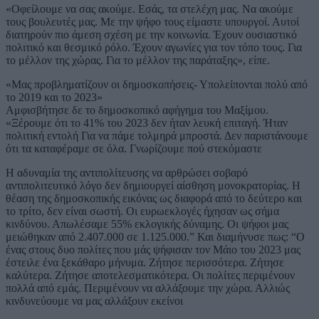
«Οφείλουμε να σας ακούμε. Εσάς, τα στελέχη μας. Να ακούμε
τους βουλευτές μας. Με την ψήφο τους είμαστε υπουργοί. Αυτοί
διατηρούν πιο άμεση σχέση με την κοινωνία. Έχουν ουσιαστικό
πολιτικό και θεσμικό ρόλο. Έχουν αγωνίες για τον τόπο τους. Για
το μέλλον της χώρας. Για το μέλλον της παράταξης», είπε.
«Μας προβληματίζουν οι δημοσκοπήσεις- Υπολείπονται πολύ από
το 2019 και το 2023»
Αμφισβήτησε δε το δημοσκοπικό αφήγημα του Μαξίμου.
«Ξέρουμε ότι το 41% του 2023 δεν ήταν λευκή επιταγή. Ήταν
πολιτική εντολή Για να πάμε τολμηρά μπροστά. Δεν παριστάνουμε
ότι τα καταφέραμε σε όλα. Γνωρίζουμε πού στεκόμαστε
Η αδυναμία της αντιπολίτευσης να αρθρώσει σοβαρό
αντιπολιτευτικό λόγο δεν δημιουργεί αίσθηση μονοκρατορίας. Η
θέαση της δημοσκοπικής εικόνας ως διαφορά από το δεύτερο και
το τρίτο, δεν είναι σωστή. Οι ευρωεκλογές ήχησαν ως σήμα
κινδύνου. Απωλέσαμε 55% εκλογικής δύναμης. Οι ψήφοι μας
μειώθηκαν από 2.407.000 σε 1.125.000.” Και διαμήνυσε πως: “Ο
ένας στους δυο πολίτες που μάς ψήφισαν τον Μάιο του 2023 μας
έστειλε ένα ξεκάθαρο μήνυμα. Ζήτησε περισσότερα. Ζήτησε
καλύτερα. Ζήτησε αποτελεσματικότερα. Οι πολίτες περιμένουν
πολλά από εμάς. Περιμένουν να αλλάξουμε την χώρα. Αλλιώς
κινδυνεύουμε να μας αλλάξουν εκείνοι