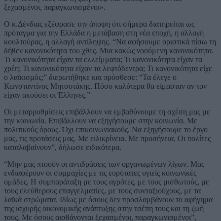
ξεχασμένοι, παραγκωνισμένοι».
Ο κ.Δένδιας εξέφρασε την άποψη ότι σήμερα διατηρείται ως
πρόταγμα για την Ελλάδα η μετάβαση στη νέα εποχή, η αλλαγή
κουλτούρας, η αλλαγή αντίληψης. “Να αφήσουμε οριστικά πίσω τη
δήθεν κανονικότητα του χθες. Μια κακώς νοούμενη κανονικότητα.
Τι κανονικότητα είχαν τα ελλείμματα; Τι κανονικότητα είχαν τα
χρέη; Τι κανονικότητα είχαν τα λεφτόδεντρα; Τι κανονικότητα είχε
ο λαϊκισμός;” διερωτήθηκε και πρόσθεσε: “Τα έλεγε ο
Κωνσταντίνος Μητσοτάκης. Πόσο καλύτερα θα είμασταν αν τον
είχαν ακούσει οι Έλληνες.”
Οι μεταρρυθμίσεις επιβάλλουν να εμβαθύνουμε τη σχέση μας με
την κοινωνία. Επιβάλλουν να εξηγήσουμε στην κοινωνία. Με
πολιτικούς όρους. Όχι επικοινωνιακούς. Να εξηγήσουμε το έργο
μας, τις προτάσεις μας. Με ειλικρίνεια. Με προσήνεια. Οι πολίτες
καταλαβαίνουν”, δήλωσε ειδικότερα.
“Μην μας πτοούν οι αντιδράσεις των οργανωμένων λίγων. Μας
ενδιαφέρουν οι συμμαχίες με τις ευρύτατες υγιείς κοινωνικές
ομάδες. Η συμπαράταξη με τους αγρότες, με τους μισθωτούς, με
τους ελεύθερους επαγγελματίες, με τους συνταξιούχους, με τα
λαϊκά στρώματα. Ιδίως με όσους δεν προσλαμβάνουν το αφήγημα
της ισχυρής οικονομικής ανάπτυξης στην τσέπη τους και τη ζωή
τους. Με όσους αισθάνονται ξεχασμένοι, παραγκωνισμένοι”,