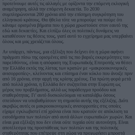
προτείνουμε αυτές τις αλλαγές με ορίζοντα την επόμενη εκλογική
αναμέτρηση, αλλά την επόμενη δεκαετία. Το 2030
συμπληρώνονται 200 χρόνια από την επίσημη συγκρότηση του
ελληνικού κράτους. Θα ήθελα τότε να μπορούμε να πούμε ότι
κάναμε ορισμένα βήματα που η χώρα χρωστούσε στον εαυτό της
εδώ και δεκαετίες. Και ελπίζω όλες οι πολιτικές δυνάμεις να
καταθέσουν τις θέσεις τους, γιατί αυτό το εγχείρημα μας υπερβαίνει
όλους και μας χρειάζεται όλους.
Αν υπάρχει, πάντως, μια εξέλιξη που δείχνει ότι η χώρα αφήνει
πράγματι πίσω της ορισμένες από τις πιο βαριές εκκρεμότητες του
παρελθόντος, είναι η απόφαση της Ευρωπαϊκής Επιτροπής να θέσει
την Ελλάδα εκτός της λίστας των κρατών με «μακροοικονομικές
ανισορροπίες», κλείνοντας και επίσημα έναν κύκλο που άνοιξε πριν
από 16 χρόνια, στην αρχή της κρίσης χρέους. Για πρώτη φορά μετά
από πολλά χρόνια, η Ελλάδα δεν συζητείται στην Ευρώπη ως
μέρος του προβλήματος, αλλά ως παράδειγμα προόδου και
σταθερότητας. Γι’ αυτό δυσκολεύομαι να καταλάβω όσους
σπεύδουν να υποβαθμίσουν τη σημασία αυτής της εξέλιξης. Διότι
ακριβώς αυτές οι μακροοικονομικές ανισορροπίες στις οποίες
είχαμε εγκλωβιστεί επί χρόνια είναι που κρατούν σε απόκλιση τα
εισοδήματα των πολιτών από αυτά άλλων ευρωπαϊκών χωρών. Και
είναι μια εξέλιξη που δεν είναι ούτε τυχαία ούτε αυτονόητη. Είναι
αποτέλεσμα της προσπάθειας των πολιτών και της πολιτικής
σταθερότητας που επέτρεψε στη χώρα να προχωρήσει μπροστά