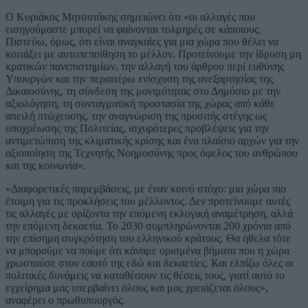
Ο Κυριάκος Μητσοτάκης σημειώνει ότι «οι αλλαγές που
εισηγούμαστε μπορεί να φαίνονται τολμηρές σε κάποιους.
Πιστεύω, όμως, ότι είναι αναγκαίες για μια χώρα που θέλει να
κοιτάξει με αυτοπεποίθηση το μέλλον. Προτείνουμε την ίδρυση μη
κρατικών πανεπιστημίων, την αλλαγή του άρθρου περί ευθύνης
Υπουργών και την περαιτέρω ενίσχυση της ανεξαρτησίας της
Δικαιοσύνης, τη σύνδεση της μονιμότητας στο Δημόσιο με την
αξιολόγηση, τη συνταγματική προστασία της χώρας από κάθε
απειλή πτώχευσης, την αναγνώριση της προσιτής στέγης ως
υποχρέωσης της Πολιτείας, ισχυρότερες προβλέψεις για την
αντιμετώπιση της κλιματικής κρίσης και ένα πλαίσιο αρχών για την
αξιοποίηση της Τεχνητής Νοημοσύνης προς όφελος του ανθρώπου
και της κοινωνία».
«Διαφορετικές παρεμβάσεις, με έναν κοινό στόχο: μια χώρα πιο
έτοιμη για τις προκλήσεις του μέλλοντος. Δεν προτείνουμε αυτές
τις αλλαγές με ορίζοντα την επόμενη εκλογική αναμέτρηση, αλλά
την επόμενη δεκαετία. Το 2030 συμπληρώνονται 200 χρόνια από
την επίσημη συγκρότηση του ελληνικού κράτους. Θα ήθελα τότε
να μπορούμε να πούμε ότι κάναμε ορισμένα βήματα που η χώρα
χρωστούσε στον εαυτό της εδώ και δεκαετίες. Και ελπίζω όλες οι
πολιτικές δυνάμεις να καταθέσουν τις θέσεις τους, γιατί αυτό το
εγχείρημα μας υπερβαίνει όλους και μας χρειάζεται όλους»,
αναφέρει ο πρωθυπουργός.