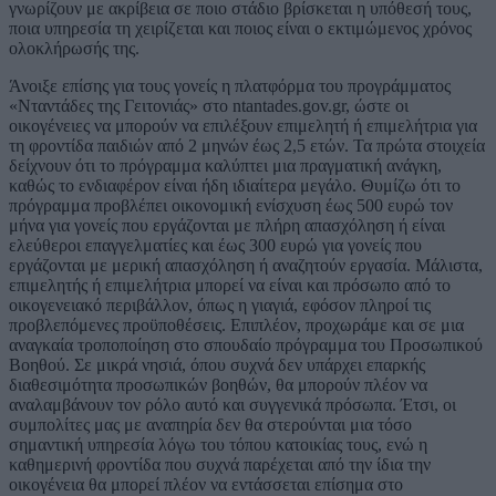
γνωρίζουν με ακρίβεια σε ποιο στάδιο βρίσκεται η υπόθεσή τους,
ποια υπηρεσία τη χειρίζεται και ποιος είναι ο εκτιμώμενος χρόνος
ολοκλήρωσής της.
Άνοιξε επίσης για τους γονείς η πλατφόρμα του προγράμματος
«Νταντάδες της Γειτονιάς» στο ntantades.gov.gr, ώστε οι
οικογένειες να μπορούν να επιλέξουν επιμελητή ή επιμελήτρια για
τη φροντίδα παιδιών από 2 μηνών έως 2,5 ετών. Τα πρώτα στοιχεία
δείχνουν ότι το πρόγραμμα καλύπτει μια πραγματική ανάγκη,
καθώς το ενδιαφέρον είναι ήδη ιδιαίτερα μεγάλο. Θυμίζω ότι το
πρόγραμμα προβλέπει οικονομική ενίσχυση έως 500 ευρώ τον
μήνα για γονείς που εργάζονται με πλήρη απασχόληση ή είναι
ελεύθεροι επαγγελματίες και έως 300 ευρώ για γονείς που
εργάζονται με μερική απασχόληση ή αναζητούν εργασία. Μάλιστα,
επιμελητής ή επιμελήτρια μπορεί να είναι και πρόσωπο από το
οικογενειακό περιβάλλον, όπως η γιαγιά, εφόσον πληροί τις
προβλεπόμενες προϋποθέσεις. Επιπλέον, προχωράμε και σε μια
αναγκαία τροποποίηση στο σπουδαίο πρόγραμμα του Προσωπικού
Βοηθού. Σε μικρά νησιά, όπου συχνά δεν υπάρχει επαρκής
διαθεσιμότητα προσωπικών βοηθών, θα μπορούν πλέον να
αναλαμβάνουν τον ρόλο αυτό και συγγενικά πρόσωπα. Έτσι, οι
συμπολίτες μας με αναπηρία δεν θα στερούνται μια τόσο
σημαντική υπηρεσία λόγω του τόπου κατοικίας τους, ενώ η
καθημερινή φροντίδα που συχνά παρέχεται από την ίδια την
οικογένεια θα μπορεί πλέον να εντάσσεται επίσημα στο