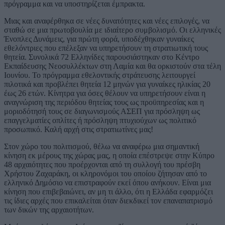
πρόγραμμα και να υποστηρίζεται έμπρακτα.
Μιας και αναφέρθηκα σε νέες δυνατότητες και νέες επιλογές, να
σταθώ σε μια πρωτοβουλία με ιδιαίτερο συμβολισμό. Οι ελληνικές
Ένοπλες Δυνάμεις, για πρώτη φορά, υποδέχθηκαν γυναίκες
εθελόντριες που επέλεξαν να υπηρετήσουν τη στρατιωτική τους
θητεία. Συνολικά 72 Ελληνίδες παρουσιάστηκαν στο Κέντρο
Εκπαίδευσης Νεοσυλλέκτων στη Λαμία και θα ορκιστούν στα τέλη
Ιουνίου. Το πρόγραμμα εθελοντικής στράτευσης λειτουργεί
πιλοτικά και προβλέπει θητεία 12 μηνών για γυναίκες ηλικίας 20
έως 26 ετών. Κίνητρα για όσες θέλουν να υπηρετήσουν είναι η
αναγνώριση της περιόδου θητείας τους ως προϋπηρεσίας και η
μοριοδότησή τους σε διαγωνισμούς ΑΣΕΠ για πρόσληψη ως
επαγγελματίες οπλίτες ή πρόσληψη πτυχιούχων ως πολιτικό
προσωπικό. Καλή αρχή στις στρατιωτίνες μας!
Στον χώρο του πολιτισμού, θέλω να αναφέρω μια σημαντική
κίνηση εκ μέρους της χώρας μας, η οποία επέστρεψε στην Κύπρο
48 αρχαιότητες που προέρχονται από τη συλλογή του πρέσβη
Χρήστου Ζαχαράκη, οι κληρονόμοι του οποίου ζήτησαν από το
ελληνικό Δημόσιο να επιστραφούν εκεί όπου ανήκουν. Είναι μια
κίνηση που επιβεβαιώνει, αν μη τι άλλο, ότι η Ελλάδα εφαρμόζει
τις ίδιες αρχές που επικαλείται όταν διεκδικεί τον επαναπατρισμό
των δικών της αρχαιοτήτων.