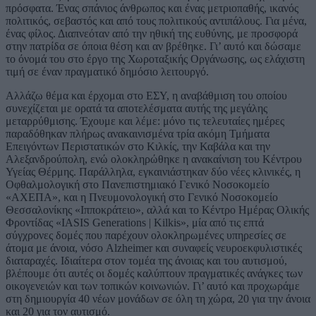
πρόσφατα. Ένας σπάνιος άνθρωπος και ένας μετριοπαθής, ικανός
πολιτικός, σεβαστός και από τους πολιτικούς αντιπάλους. Για μένα,
ένας φίλος. Διαπνεόταν από την ηθική της ευθύνης, με προσφορά
στην πατρίδα σε όποια θέση και αν βρέθηκε. Γι’ αυτό και δώσαμε
το όνομά του στο έργο της Χωροταξικής Οργάνωσης, ως ελάχιστη
τιμή σε έναν πραγματικό δημόσιο λειτουργό.
Αλλάζω θέμα και έρχομαι στο ΕΣΥ, η αναβάθμιση του οποίου
συνεχίζεται με ορατά τα αποτελέσματα αυτής της μεγάλης
μεταρρύθμισης. Έχουμε και λέμε: μόνο τις τελευταίες ημέρες
παραδόθηκαν πλήρως ανακαινισμένα τρία ακόμη Τμήματα
Επειγόντων Περιστατικών στο Κιλκίς, την Καβάλα και την
Αλεξανδρούπολη, ενώ ολοκληρώθηκε η ανακαίνιση του Κέντρου
Υγείας Θέρμης. Παράλληλα, εγκαινιάστηκαν δύο νέες κλινικές, η
Οφθαλμολογική στο Πανεπιστημιακό Γενικό Νοσοκομείο
«ΑΧΕΠΑ», και η Πνευμονολογική στο Γενικό Νοσοκομείο
Θεσσαλονίκης «Ιπποκράτειο», αλλά και το Κέντρο Ημέρας Ολικής
Φροντίδας «IASIS Generations | Kilkis», μία από τις επτά
σύγχρονες δομές που παρέχουν ολοκληρωμένες υπηρεσίες σε
άτομα με άνοια, νόσο Alzheimer και συναφείς νευροεκφυλιστικές
διαταραχές. Ιδιαίτερα στον τομέα της άνοιας και του αυτισμού,
βλέπουμε ότι αυτές οι δομές καλύπτουν πραγματικές ανάγκες των
οικογενειών και των τοπικών κοινωνιών. Γι’ αυτό και προχωράμε
στη δημιουργία 40 νέων μονάδων σε όλη τη χώρα, 20 για την άνοια
και 20 για τον αυτισμό.