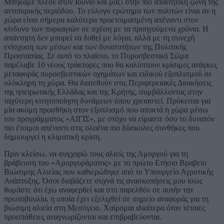
Μπήκαμε πλέον στον Ιούνιο και μαζί στην πιο απαιτητική ζώνη της
αντιπυρικής περιόδου. Το εύλογο ερώτημα των πολιτών είναι αν η
χώρα είναι σήμερα καλύτερα προετοιμασμένη απέναντι στον
κίνδυνο των πυρκαγιών σε σχέση με τα προηγούμενα χρόνια. Η
απάντηση δεν μπορεί να δοθεί με λόγια, αλλά με τη συνεχή
ενίσχυση των μέσων και των δυνατοτήτων της Πολιτικής
Προστασίας. Σε αυτό το πλαίσιο, το Πυροσβεστικό Σώμα
παρέλαβε 10 νέους τράκτορες που θα καλύπτουν κρίσιμες ανάγκες
μεταφοράς πυροσβεστικών οχημάτων και ειδικού εξοπλισμού σε
ολόκληρη τη χώρα. Θα διατεθούν στις Περιφερειακές Διοικήσεις
της ηπειρωτικής Ελλάδας και της Κρήτης, συμβάλλοντας στην
ταχύτερη κινητοποίηση δυνάμεων όπου χρειαστεί. Πρόκειται για
μία ακόμη προσθήκη στον εξοπλισμό που αποκτά η χώρα μέσω
του προγράμματος «ΑΙΓΙΣ», με στόχο να είμαστε όσο το δυνατόν
πιο έτοιμοι απέναντι στις ολοένα πιο δύσκολες συνθήκες που
δημιουργεί η κλιματική κρίση.
Πριν κλείσω, να συγχαρώ τους αλιείς της Αμοργού για τη
βράβευση του «Αμοργοράματος» με το πρώτο Ετήσιο Βραβείο
Βιώσιμης Αλιείας που καθιερώθηκε από το Υπουργείο Αγροτικής
Ανάπτυξης. Όσοι διαβάζετε συχνά τις ανασκοπήσεις μου ίσως
θυμάστε ότι έχω αναφερθεί και στο παρελθόν σε αυτήν την
πρωτοβουλία, η οποία έχει εξελιχθεί σε σημείο αναφοράς για τη
βιώσιμη αλιεία στη Μεσόγειο. Χαίρομαι ιδιαίτερα όταν τέτοιες
προσπάθειες αναγνωρίζονται και επιβραβεύονται.