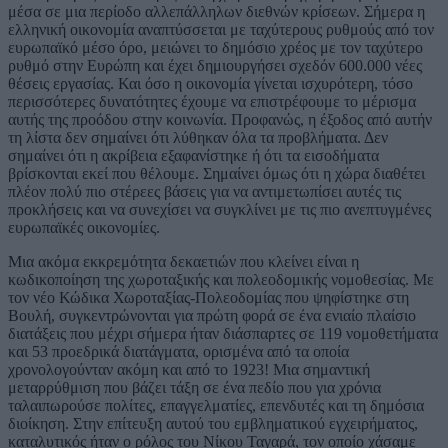
μέσα σε μια περίοδο αλλεπάλληλων διεθνών κρίσεων. Σήμερα η
ελληνική οικονομία αναπτύσσεται με ταχύτερους ρυθμούς από τον
ευρωπαϊκό μέσο όρο, μειώνει το δημόσιο χρέος με τον ταχύτερο
ρυθμό στην Ευρώπη και έχει δημιουργήσει σχεδόν 600.000 νέες
θέσεις εργασίας. Και όσο η οικονομία γίνεται ισχυρότερη, τόσο
περισσότερες δυνατότητες έχουμε να επιστρέφουμε το μέρισμα
αυτής της προόδου στην κοινωνία. Προφανώς, η έξοδος από αυτήν
τη λίστα δεν σημαίνει ότι λύθηκαν όλα τα προβλήματα. Δεν
σημαίνει ότι η ακρίβεια εξαφανίστηκε ή ότι τα εισοδήματα
βρίσκονται εκεί που θέλουμε. Σημαίνει όμως ότι η χώρα διαθέτει
πλέον πολύ πιο στέρεες βάσεις για να αντιμετωπίσει αυτές τις
προκλήσεις και να συνεχίσει να συγκλίνει με τις πιο ανεπτυγμένες
ευρωπαϊκές οικονομίες.
Μια ακόμα εκκρεμότητα δεκαετιών που κλείνει είναι η
κωδικοποίηση της χωροταξικής και πολεοδομικής νομοθεσίας. Με
τον νέο Κώδικα Χωροταξίας-Πολεοδομίας που ψηφίστηκε στη
Βουλή, συγκεντρώνονται για πρώτη φορά σε ένα ενιαίο πλαίσιο
διατάξεις που μέχρι σήμερα ήταν διάσπαρτες σε 119 νομοθετήματα
και 53 προεδρικά διατάγματα, ορισμένα από τα οποία
χρονολογούνταν ακόμη και από το 1923! Μια σημαντική
μεταρρύθμιση που βάζει τάξη σε ένα πεδίο που για χρόνια
ταλαιπωρούσε πολίτες, επαγγελματίες, επενδυτές και τη δημόσια
διοίκηση. Στην επίτευξη αυτού του εμβληματικού εγχειρήματος,
καταλυτικός ήταν ο ρόλος του Νίκου Ταγαρά, τον οποίο χάσαμε