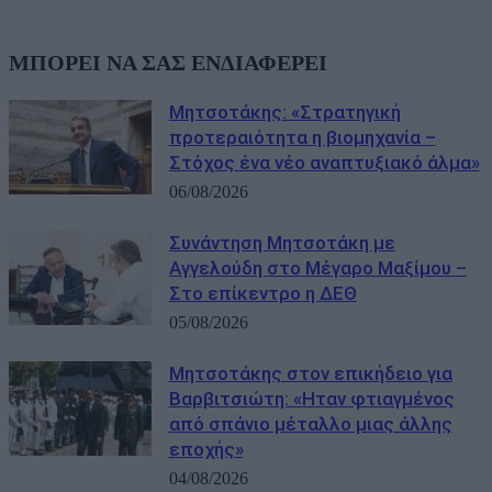
ΜΠΟΡΕΙ ΝΑ ΣΑΣ ΕΝΔΙΑΦΕΡΕΙ
Μητσοτάκης: «Στρατηγική
προτεραιότητα η βιομηχανία –
Στόχος ένα νέο αναπτυξιακό άλμα»
06/08/2026
Συνάντηση Μητσοτάκη με
Αγγελούδη στο Μέγαρο Μαξίμου –
Στο επίκεντρο η ΔΕΘ
05/08/2026
Μητσοτάκης στον επικήδειο για
Βαρβιτσιώτη: «Ηταν φτιαγμένος
από σπάνιο μέταλλο μιας άλλης
εποχής»
04/08/2026