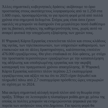
Άλλες σημαντικές κυβερνητικές δράσεις: αυξάνουμε το όριο
προστασίας στους ακατάσχετους λογαριασμούς από τα 1.250 στα
1.600 ευρώ, προσαρμόζοντάς το για πρώτη φορά μετά από πολλά
χρόνια στα σημερινά δεδομένα. Στόχος μας είναι όσοι έχουν
οφειλές να μπορούν να διατηρούν ένα μεγαλύτερο ποσό διαθέσιμο
για τις βασικές ανάγκες της καθημερινότητάς τους, χωρίς αυτό να
αναιρεί φυσικά την υποχρέωση εξόφλησης των χρεών τους.
Η Ψηφιακή Κάρτα Εργασίας επεκτείνεται πλέον και στους κλάδους
της υγείας, των τηλεπικοινωνιών, των υπηρεσιών καθαρισμού, των
επισκευών και σε άλλες δραστηριότητες, καλύπτοντας επιπλέον
476.000 εργαζόμενους. Θα γίνει σταδιακά σε δύο φάσεις, με στόχο
την προστασία περισσότερων εργαζομένων με την καταπολέμηση
της αδήλωτης και υποδηλωμένης εργασίας και την ακριβή
καταγραφή του πραγματικού χρόνου απασχόλησης. Η Ψηφιακή
Κάρτα Εργασίας καλύπτει πλέον περίπου 2,5 εκατομμύρια
εργαζόμενους και αξίζει να πω ότι το 2025 είχαν δηλωθεί και
πληρωθεί πάνω από 2,7 εκατομμύρια πρόσθετες ώρες υπερωριών
σε σχέση με το 2024.
Μια ακόμη σημαντική αλλαγή περνά πλέον από τη θεωρία στην
πράξη. Τέθηκε σε λειτουργία η πλατφόρμα politis.gov.gr, μέσω της
οποίας οι πολίτες μπορούν να ενημερώνονται ψηφιακά για την
πορεία των αιτήσεών τους στο Δημόσιο. Για πρώτη φορά θα