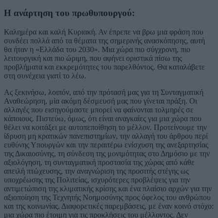
Η ανάρτηση του πρωθυπουργού:
Καλημέρα και καλή Κυριακή. Αν έπρεπε να βρω μια φράση που
συνδέει πολλά από τα θέματα της σημερινής ανασκόπησης, αυτή
θα ήταν η «Ελλάδα του 2030». Μια χώρα πιο σύγχρονη, πιο
λειτουργική και πιο ώριμη, που αφήνει οριστικά πίσω της
προβλήματα και εκκρεμότητες του παρελθόντος. Θα καταλάβετε
στη συνέχεια γιατί το λέω.
Ας ξεκινήσω, λοιπόν, από την πρότασή μας για τη Συνταγματική
Αναθεώρηση, μία ακόμη δέσμευσή μας που γίνεται πράξη. Οι
αλλαγές που εισηγούμαστε μπορεί να φαίνονται τολμηρές σε
κάποιους. Πιστεύω, όμως, ότι είναι αναγκαίες για μια χώρα που
θέλει να κοιτάξει με αυτοπεποίθηση το μέλλον. Προτείνουμε την
ίδρυση μη κρατικών πανεπιστημίων, την αλλαγή του άρθρου περί
ευθύνης Υπουργών και την περαιτέρω ενίσχυση της ανεξαρτησίας
της Δικαιοσύνης, τη σύνδεση της μονιμότητας στο Δημόσιο με την
αξιολόγηση, τη συνταγματική προστασία της χώρας από κάθε
απειλή πτώχευσης, την αναγνώριση της προσιτής στέγης ως
υποχρέωσης της Πολιτείας, ισχυρότερες προβλέψεις για την
αντιμετώπιση της κλιματικής κρίσης και ένα πλαίσιο αρχών για την
αξιοποίηση της Τεχνητής Νοημοσύνης προς όφελος του ανθρώπου
και της κοινωνίας. Διαφορετικές παρεμβάσεις, με έναν κοινό στόχο:
μια χώρα πιο έτοιμη για τις προκλήσεις του μέλλοντος. Δεν