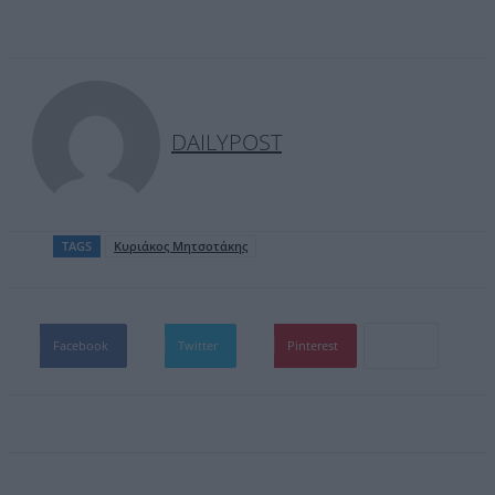
DAILYPOST
TAGS
Kυριάκος Μητσοτάκης
Facebook
Twitter
Pinterest