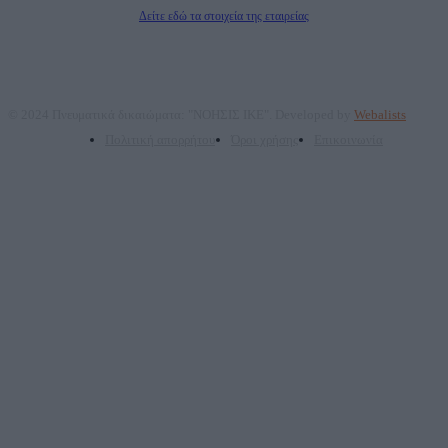
Διευθυντής Σύνταξης: Ρενάτο Λέκκα
Δείτε εδώ τα στοιχεία της εταιρείας
© 2024 Πνευματικά δικαιώματα: "ΝΟΗΣΙΣ ΙΚΕ". Developed by
Webalists
Πολιτική απορρήτου
Όροι χρήσης
Επικοινωνία