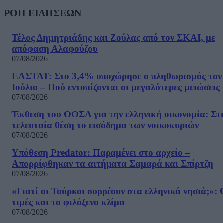
ΡΟΗ ΕΙΔΗΣΕΩΝ
Τέλος Δημητριάδης και Ζούλας από τον ΣΚΑΙ, με
απόφαση Αλαφούζου
07/08/2026
ΕΛΣΤΑΤ: Στο 3,4% υποχώρησε ο πληθωρισμός τον
Ιούλιο – Πού εντοπίζονται οι μεγαλύτερες μειώσεις
07/08/2026
Έκθεση του ΟΟΣΑ για την ελληνική οικονομία: Στ
τελευταία θέση το εισόδημα των νοικοκυριών
07/08/2026
Υπόθεση Predator: Παραμένει στο αρχείο –
Απορρίφθηκαν τα αιτήματα Σαμαρά και Σπίρτζη
07/08/2026
«Γιατί οι Τούρκοι συρρέουν στα ελληνικά νησιά;»: 
τιμές και το φιλόξενο κλίμα
07/08/2026