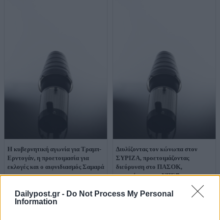
Η κυβερνητική αγωνία για Τραμπ-
Διυλίζοντας τον κώνωπα στον
Ερντογάν, η προετοιμασία για
ΣΥΡΙΖΑ, προετοιμάζοντας
εκλογές και ο αιφνιδιασμός Σαμαρά
διεύρυνση στο ΠΑΣΟΚ,
αγωνιώντας στο ΥΠΕΞ για τον
Τραμπ που δεν έρχεται Ελλάδα
Dailypost.gr -
Do Not Process My Personal
Information