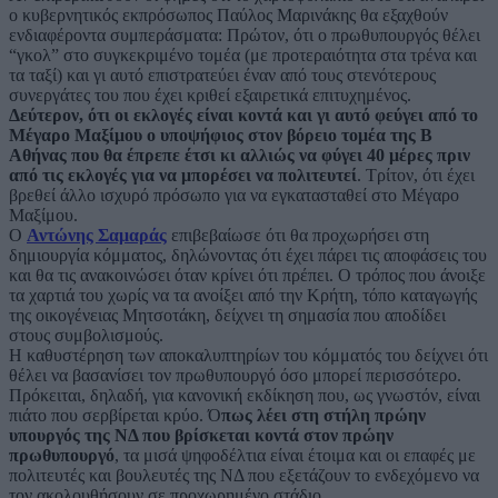
ο κυβερνητικός εκπρόσωπος Παύλος Μαρινάκης θα εξαχθούν
ενδιαφέροντα συμπεράσματα: Πρώτον, ότι ο πρωθυπουργός θέλει
“γκολ” στο συγκεκριμένο τομέα (με προτεραιότητα στα τρένα και
τα ταξί) και γι αυτό επιστρατεύει έναν από τους στενότερους
συνεργάτες του που έχει κριθεί εξαιρετικά επιτυχημένος.
Δεύτερον, ότι οι εκλογές είναι κοντά και γι αυτό φεύγει από το
Μέγαρο Μαξίμου ο υποψήφιος στον βόρειο τομέα της Β
Αθήνας που θα έπρεπε έτσι κι αλλιώς να φύγει 40 μέρες πριν
από τις εκλογές για να μπορέσει να πολιτευτεί
. Τρίτον, ότι έχει
βρεθεί άλλο ισχυρό πρόσωπο για να εγκατασταθεί στο Μέγαρο
Μαξίμου.
Ο
Αντώνης Σαμαράς
επιβεβαίωσε ότι θα προχωρήσει στη
δημιουργία κόμματος, δηλώνοντας ότι έχει πάρει τις αποφάσεις του
και θα τις ανακοινώσει όταν κρίνει ότι πρέπει. Ο τρόπος που άνοιξε
τα χαρτιά του χωρίς να τα ανοίξει από την Κρήτη, τόπο καταγωγής
της οικογένειας Μητσοτάκη, δείχνει τη σημασία που αποδίδει
στους συμβολισμούς.
Η καθυστέρηση των αποκαλυπτηρίων του κόμματός του δείχνει ότι
θέλει να βασανίσει τον πρωθυπουργό όσο μπορεί περισσότερο.
Πρόκειται, δηλαδή, για κανονική εκδίκηση που, ως γνωστόν, είναι
πιάτο που σερβίρεται κρύο. Ό
πως λέει στη στήλη πρώην
υπουργός της ΝΔ που βρίσκεται κοντά στον πρώην
πρωθυπουργό
, τα μισά ψηφοδέλτια είναι έτοιμα και οι επαφές με
πολιτευτές και βουλευτές της ΝΔ που εξετάζουν το ενδεχόμενο να
τον ακολουθήσουν σε προχωρημένο στάδιο.