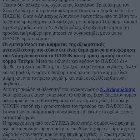
Τίποτα δεν άλλαξε στις σχέσεις της Χαριλάου Τρικούπη με τον
Χάρη Δούκα μετά τη συνεδρίαση του Πολιτικού Συμβουλίου του
ΠΑΣΟΚ. Ούτε ο Δήμαρχος Αθηναίων έκανε πίσω από τη θέση του
υπέρ του προγραμματικού διαλόγου με το κόμμα Τσίπρα με σκοπό
τη συνεργασία, ούτε ο Ν. Ανδρουλάκης άλλαξε τη θέση του ότι
προοδευτική κυβέρνηση μπορεί να συγκροτηθεί μόνο με το
ΠΑΣΟΚ πρώτο κόμμα.
Οι εμπειρότεροι του κόμματος της αξιωματικής
αντιπολίτευσης πιστεύουν ότι είναι θέμα χρόνου η αποχώρηση
του Χάρη Δούκα από το ΠΑΣΟΚ και η προσχώρησή του στο
κόμμα Τσίπρα
. Μετά τις εκλογές και εφόσον το ΠΑΣΟΚ δεν
βρεθεί στη δεύτερη θέση, οι εξελίξεις αναμένονται ραγδαίες. Αλλά
και να βρεθεί, εφόσον η διαφορά του από το τρίτο κόμμα είναι
μικρή και από το πρώτο μεγάλη, και πάλι οι εξελίξεις θα είναι
ραγδαίες.
Από τη “σκιώδη κυβέρνηση” που ανακοίνωσε ο
Ν. Ανδρουλάκης
δύο πρόσωπα έκαναν εντύπωση: Ο Φίλιππος Σαχινίδης στον τομέα
οικονομικών και η Ράνια Θρασκιά στον τομέα υγείας. Ο πρώην
ΥΠΟΙΚ επειδή είχε χαρακτηρίσει τον πρόεδρο του ΠΑΣΟΚ Κιμ
Γιονγκ Ουν σε κομματική συνεδρίαση και έκτοτε οι σχέσεις τους
καταστράφηκαν.
Η προερχόμενη από τον ΣΥΡΙΖΑ βουλευτής, σύμβουλος ψυχικής
υγείας και πρώην παρουσιάστρια, επειδή δεν χαίρει εκτίμησης στο
χώρο των πανεπιστημιακών της ψυχικής υγείας. Η πρώτη επιλογή
δείχνει ότι ο Ν. Ανδρουλάκης θέλει να κλείσει όσα εσωκομματικά