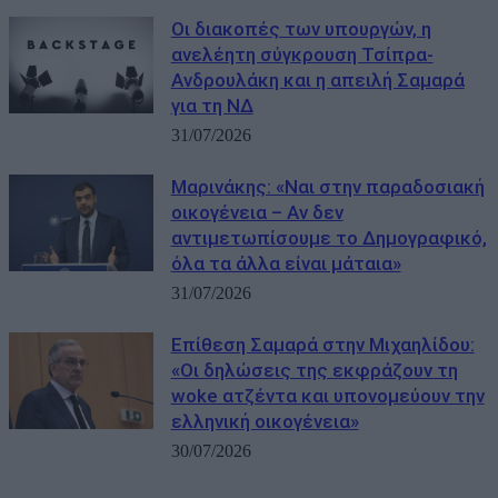
Οι διακοπές των υπουργών, η
ανελέητη σύγκρουση Τσίπρα-
Ανδρουλάκη και η απειλή Σαμαρά
για τη ΝΔ
31/07/2026
Μαρινάκης: «Ναι στην παραδοσιακή
οικογένεια – Αν δεν
αντιμετωπίσουμε το Δημογραφικό,
όλα τα άλλα είναι μάταια»
31/07/2026
Eπίθεση Σαμαρά στην Μιχαηλίδου:
«Οι δηλώσεις της εκφράζουν τη
woke ατζέντα και υπονομεύουν την
ελληνική οικογένεια»
30/07/2026