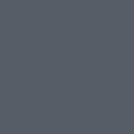
Μία ομάδα έμπειρων δημοσιογράφων δημιούργησαν πριν μερικά χρόνια το
dailypost.gr, με στόχο την αντικειμενική ενημέρωση και την ανάλυση πίσω από
τους τίτλους των ειδήσεων. Μαζί με μια μαχητική δημοσιογραφική ομάδα,
αποκαλύπτουν πολιτικά και παραπολιτικά θέματα, γράφουν επωνύμως την
άποψη τους, με γνώμονα τον ενημερωμένο αναγνώστη.
DAILYPOST.GR – ΤΑΥΤΌΤΗΤΑ
Ιδιοκτήτρια εταιρεία: «ΝΟΗΣΙΣ ΙΚΕ»
Έδρα: Δήμος Αμαρουσίου Αττικής, Αγ. Αθανασίου αρ. 21, Τ.Κ. 15125
ΑΦΜ: 801093076, Δ.Ο.Υ.: ΚΕΦΟΔΕ ΑΤΤΙΚΗΣ, E-mail: press@dailypost.gr, Τηλ.
επικοινωνίας: 2108066997
Νόμιμος Εκπρόσωπος: Ζαχαρός Σταμάτης
Μέτοχοι: Ζαχαρός Σταμάτης, Κουβαράς Γεώργιος, ΥΠΗΡΕΣΙΕΣ ΠΡΟΗΓΜΕΝΗΣ
ΤΕΧΝΟΛΟΓΙΑΣ ΠΑΡΑΓΩΓΗΣ ΟΠΤΙΚΟΑΚΟΥΣΤΙΚΩΝ ΜΕΣΩΝ ΜΕΛΕΤΩΝ ΚΑΙ
ΠΑΡΟΧΗΣ ΥΠΗΡΕΣΙΩΝ PLD PLUS ΑΝΩΝ ΕΤΑΙΡΙΑ
Δικαιούχος του ονόματος τομέα (dailypost.gr): ΝΟΗΣΙΣ ΙΚΕ
Διευθυντής/Διαχειριστής: Ζαχαρός Σταμάτης