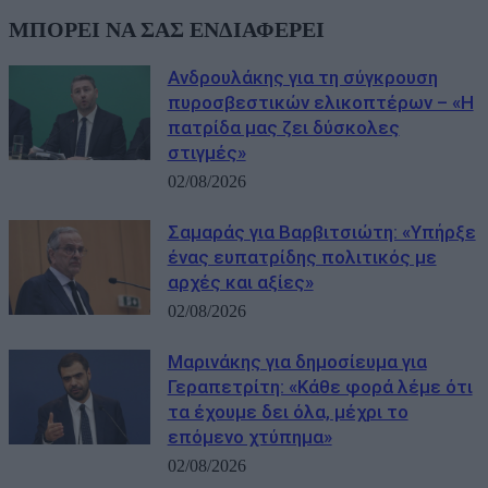
ΜΠΟΡΕΙ ΝΑ ΣΑΣ ΕΝΔΙΑΦΕΡΕΙ
Ανδρουλάκης για τη σύγκρουση
πυροσβεστικών ελικοπτέρων – «Η
πατρίδα μας ζει δύσκολες
στιγμές»
02/08/2026
Σαμαράς για Βαρβιτσιώτη: «Υπήρξε
ένας ευπατρίδης πολιτικός με
αρχές και αξίες»
02/08/2026
Μαρινάκης για δημοσίευμα για
Γεραπετρίτη: «Κάθε φορά λέμε ότι
τα έχουμε δει όλα, μέχρι το
επόμενο χτύπημα»
02/08/2026