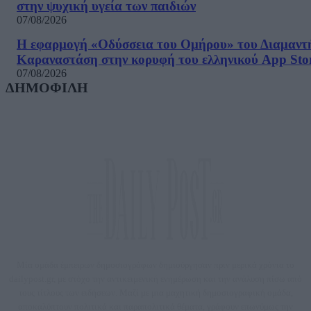
στην ψυχική υγεία των παιδιών
07/08/2026
Η εφαρμογή «Οδύσσεια του Ομήρου» του Διαμαντ
Καραναστάση στην κορυφή του ελληνικού App Sto
07/08/2026
ΔΗΜΟΦΙΛΗ
Μία ομάδα έμπειρων δημοσιογράφων δημιούργησαν πριν μερικά χρόνια το
dailypost.gr, με στόχο την αντικειμενική ενημέρωση και την ανάλυση πίσω από
τους τίτλους των ειδήσεων. Μαζί με μια μαχητική δημοσιογραφική ομάδα,
αποκαλύπτουν πολιτικά και παραπολιτικά θέματα, γράφουν επωνύμως την