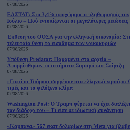
07/08/2026
ΕΛΣΤΑΤ: Στο 3,4% υποχώρησε ο πληθωρισμός τον
Ιούλιο – Πού εντοπίζονται οι μεγαλύτερες μειώσεις
07/08/2026
Έκθεση του ΟΟΣΑ για την ελληνική οικονομία: Στ
τελευταία θέση το εισόδημα των νοικοκυριών
07/08/2026
Υπόθεση Predator: Παραμένει στο αρχείο –
Απορρίφθηκαν τα αιτήματα Σαμαρά και Σπίρτζη
07/08/2026
«Γιατί οι Τούρκοι συρρέουν στα ελληνικά νησιά;»: 
τιμές και το φιλόξενο κλίμα
07/08/2026
Washington Post: Ο Τραμπ φέρεται να έχει διαλέξε
τον διάδοχο του – Τι είπε σε ιδιωτική συνάντηση
07/08/2026
«Καμπάνα» 567 εκατ δολαρίων στη Meta για βλάβε