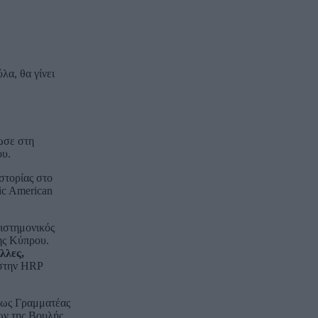
α, θα γίνει
ωσε στη
ου.
στορίας στο
ic American
πιστημονικός
ης Κύπρου.
λλες,
 στην HRP
ε ως Γραμματέας
ν της Βουλής.