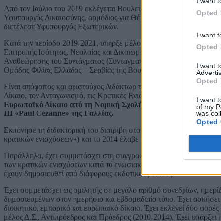
I want t
Από τον Ιούλιο του 2019 εκλέγεται Βουλευτής Δυτικής Αττικής με τ
Opted 
Υφυπουργός Δικαιοσύνης, αρμόδιος για Θέματα Διεθνούς Συνεργασί
διετέλεσε Υφυπουργός Εξωτερικών.
I want t
Kατά την περίοδο 2019-2021, υπήρξε μέλος της Διαρκούς Επιτροπής
Opted 
Επιτροπής Ισότητας, Νεολαίας και Δικαιωμάτων του Ανθρώπου, της 
Αναθεώρησης του Συντάγματος (Συνταγματική Αναθεώρηση 2019), Α
I want 
Ομάδας Φιλίας Ελλάδας – Σερβίας της Βουλής.
Advertis
Opted 
Είναι απόφοιτος και αριστούχος Διδάκτωρ της Νομικής Σχολής του
Δίκαιο, τον Ανταγωνισμό, τις Κρατικές Ενισχύσεις, το Δίκαιο Επιχει
I want t
Ευρωπαϊκό Δίκαιο από τη Νομική Σχολή Αθηνών και στο Διοικητ
of my P
III «Paul Cézanne» της Γαλλίας.
was col
Opted 
Εκπόνησε τη διδακτορική του διατριβή στον Τομέα Διεθνών Σπου
κρατικών ενισχύσεων») και το 2014 έλαβε τον τίτλο του Διδάκτορο
Παράλληλα, έχει συμμετάσχει στη συγγραφή μελετών σχετικών με το
των κρατικών ενισχύσεων κατά το ενωσιακό δίκαιο και την ελληνική
έχουν δημοσιευθεί από διάφορους εκδοτικούς οίκους.
Έχει συμμετάσχει ως ομιλητής σε μεγάλο αριθμό συνεδρίων, ημερί
δημοσιευμένων στον ημερήσιο και εβδομαδιαίο τύπο. Έχει ασκήσει 
διοικητικό, εμπορικό και ευρωπαϊκό δίκαιο. Έχει εκλεγεί δύο φορ
μέλος Δ.Σ., Αντιπρόεδρος και Πρόεδρος (2010-2014). Έχει υπάρξει