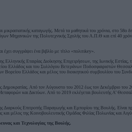
ι μικρασιατικής καταγωγής. Μετά τα μαθητικά του χρόνια, στο 58ο δ
όγων Μηχανικών της Πολυτεχνικής Σχολής του Α.Π.Θ και επί 40 χρόν
έχει συγγράψει ένα βιβλίο με τίτλο «πολιτιkey».
ης Ελληνικής Εταιρίας Διοίκησης Επιχειρήσεων, της Ιωνικής Εστίας,
ίου Ελλάδος και του Συλλόγου Βετεράνων Ποδοσφαιριστών Θεσσαλ
ν Βορείου Ελλάδος και μέλος του διοικητικού συμβουλίου του Συν
Δημοκρατίας. Από τον Αύγουστο του 2012 έως τον Δεκέμβριο του 2
ταφορών και Δικτύων. Από το 2019 εκλέγεται βουλευτής Α’ Θεσσαλ
ης Διαρκούς Επιτροπής Παραγωγής και Εμπορίου της Βουλής. Είναι π
ς και μέλος της Κοινοβουλευτικής Ομάδας Φιλίας Πολωνίας και Αιγύ
ευνας και Τεχνολογίας της Βουλής.