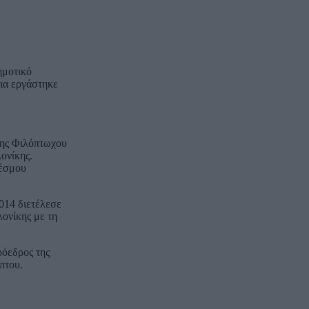
ημοτικό
ια εργάστηκε
 της Φιλόπτωχου
ονίκης.
δέσμου
014 διετέλεσε
ονίκης με τη
ρόεδρος της
πτου.