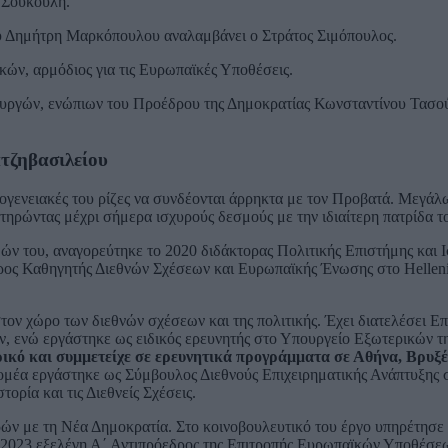
 Σούκουλη.
υ Δημήτρη Μαρκόπουλου αναλαμβάνει ο Στράτος Σιμόπουλος.
ών, αρμόδιος για τις Ευρωπαϊκές Υποθέσεις.
ργών, ενώπιων του Προέδρου της Δημοκρατίας Κωνσταντίνου Τασούλ
ατζηβασιλείου
ικογενειακές του ρίζες να συνδέονται άρρηκτα με τον Προβατά. Μεγάλ
ατηρώντας μέχρι σήμερα ισχυρούς δεσμούς με την ιδιαίτερη πατρίδα τ
 του, αναγορεύτηκε το 2020 διδάκτορας Πολιτικής Επιστήμης και Ι
υρος Καθηγητής Διεθνών Σχέσεων και Ευρωπαϊκής Ένωσης στο Hellen
στον χώρο των διεθνών σχέσεων και της πολιτικής. Έχει διατελέσει Ε
, ενώ εργάστηκε ως ειδικός ερευνητής στο Υπουργείο Εξωτερικών τ
ικό και συμμετείχε σε ερευνητικά προγράμματα σε Αθήνα, Βρυξέ
τομέα εργάστηκε ως Σύμβουλος Διεθνούς Επιχειρηματικής Ανάπτυξης
τορία και τις Διεθνείς Σχέσεις.
ρρών με τη Νέα Δημοκρατία. Στο κοινοβουλευτικό του έργο υπηρέτησ
 2023 εξελέγη Α΄ Αντιπρόεδρος της Επιτροπής Ευρωπαϊκών Υποθέσεω