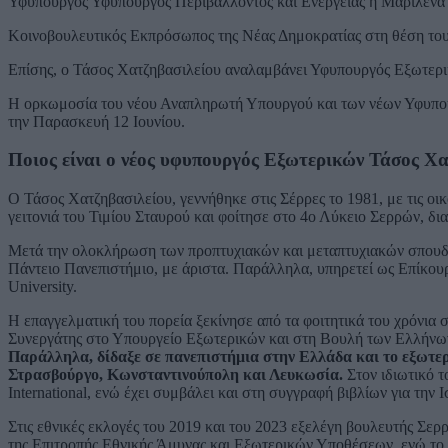
Υφυπουργός Υφυπουργός Περιβάλλοντος και Ενέργειας η Μαριλένα
Κοινοβουλευτικός Εκπρόσωπος της Νέας Δημοκρατίας στη θέση το
Επίσης, ο Τάσος Χατζηβασιλείου αναλαμβάνει Υφυπουργός Εξωτερικ
Η ορκωμοσία του νέου Αναπληρωτή Υπουργού και των νέων Υφυπου
την Παρασκευή 12 Ιουνίου.
Ποιος είναι ο νέος υφυπουργός Εξωτερικών Τάσος Χ
Ο Τάσος Χατζηβασιλείου, γεννήθηκε στις Σέρρες το 1981, με τις ο
γειτονιά του Τιμίου Σταυρού και φοίτησε στο 4ο Λύκειο Σερρών, δι
Μετά την ολοκλήρωση των προπτυχιακών και μεταπτυχιακών σπουδών
Πάντειο Πανεπιστήμιο, με άριστα. Παράλληλα, υπηρετεί ως Επίκο
University.
Η επαγγελματική του πορεία ξεκίνησε από τα φοιτητικά του χρόνια 
Συνεργάτης στο Υπουργείο Εξωτερικών και στη Βουλή των Ελλήνων
Παράλληλα, δίδαξε σε πανεπιστήμια στην Ελλάδα και το εξωτερ
Στρασβούργο, Κωνσταντινούπολη και Λευκωσία.
Στον ιδιωτικό 
International, ενώ έχει συμβάλει και στη συγγραφή βιβλίων για την Ισ
Στις εθνικές εκλογές του 2019 και του 2023 εξελέγη βουλευτής Σε
της Επιτροπής Εθνικής Άμυνας και Εξωτερικών Υποθέσεων, ενώ το