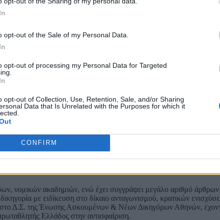
o opt-out of the Sharing of my personal data.
η Νέα Δημοκρατία και από τον Ιανουάριο του 2021 έως τον Μάιο του 
In
ας και Ανθρωπίνων Δικαιωμάτων. Από τον Ιούνιο του 2023 ως τον Μά
o opt-out of the Sale of my Personal Data.
 Δημόσιας Διοίκησης, Δημόσιας Τάξης και Δικαιοσύνης, της Ειδικής 
In
Υποεπιτροπής για τα θέματα των ατόμων με αναπηρία και της Επιτροπ
ντιπρόεδρος της Ομάδας Φιλίας Ελλάδας – Γαλλίας της Βουλής και 
to opt-out of processing my Personal Data for Targeted
ing.
In
 Εθνικού και Καποδιστριακού Πανεπιστημίου Αθηνών, με ειδίκευση σ
ρήσεων και το Διοικητικό Δίκαιο. Είναι κάτοχος δύο μεταπτυχιακών τί
o opt-out of Collection, Use, Retention, Sale, and/or Sharing
ικό Δίκαιο και την Τοπική Αυτοδιοίκηση από το Πανεπιστήμιο A
ersonal Data that Is Unrelated with the Purposes for which it
lected.
Out
δών της Νομικής Σχολής Αθηνών στο Ευρωπαϊκό Δίκαιο («Ανάκτηση 
ς με βαθμό «Άριστα».
CONFIRM
 ευρωπαϊκό δίκαιο και το δίκαιο επιχειρήσεων. Βιβλίο του με τίτλο
 έννομη τάξη» καθώς και μελέτες του σε θέματα διοικητικού και ευρ
δων, νομικών ακαδημιών, ενώ έχει συγγράψει μεγάλο αριθμό άρθρων
δικηγορία με ειδίκευση στο δίκαιο ανταγωνισμού, κρατικών ενισχύσε
ές στο Δ.Σ. της Ένωσης Ασκουμένων & Νέων Δικηγόρων Αθηνών, έχοντ
 πρωταθλητής Ελλάδος στην αντισφαίριση.