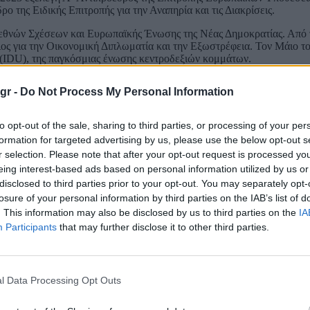
 της Ειδικής Επιτροπής για την Αναπηρία και τις Διακρίσεις.
ιεθνών Σχέσεων και Ευρωπαϊκής Ένωσης της Νέας Δημοκρατίας. Από 
ος για την Οικονομική Διπλωματία και την Εξωστρέφεια. Τον Μάιο το
 (IDU), της παγκόσμιας ένωσης κεντροδεξιών κομμάτων.
gr -
Do Not Process My Personal Information
κών
Δημήτρης Μαρκόπουλος
to opt-out of the sale, sharing to third parties, or processing of your per
 του Πειραιά, όπου επανεξελέγη στις εκλογές της 21ης Μαΐου 2023 κ
formation for targeted advertising by us, please use the below opt-out s
θήκοντα ορίστηκε Μέλος της Κοινοβουλευτικής Συνέλευσης του Συμβου
r selection. Please note that after your opt-out request is processed y
ομικών Υποθέσεων και Ανθρωπίνων Δικαιωμάτων.
eing interest-based ads based on personal information utilized by us or
disclosed to third parties prior to your opt-out. You may separately opt-
υριάκου Μητσοτάκη, ανέλαβε το ρόλο του εκπροσώπου της Νέας Δημο
/2026 ανέλαβε και τα καθήκοντα κοινοβουλευτικού εκπροσώπου της 
losure of your personal information by third parties on the IAB’s list of
κατάργηση της πανεπιστημιακής αστυνομίας.
. This information may also be disclosed by us to third parties on the
IA
Participants
that may further disclose it to other third parties.
ής για το πολύνεκρο δυστύχημα των Τεμπών.
ών Γιώργος Κώτσηρας
l Data Processing Opt Outs
ε απόφαση του Πρωθυπουργού Κυριάκου Μητσοτάκη, ορίστηκε Υφυπο