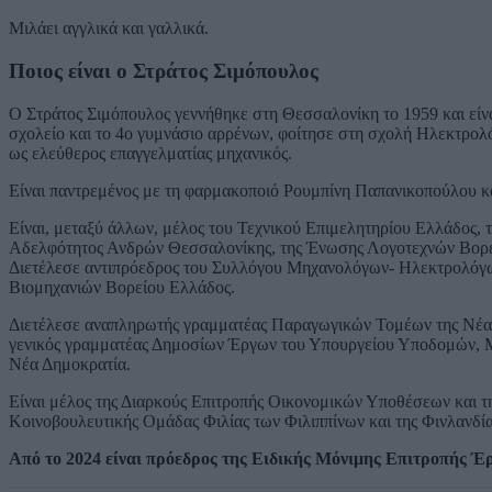
Μιλάει αγγλικά και γαλλικά.
Ποιος είναι ο Στράτος Σιμόπουλος
Ο Στράτος Σιμόπουλος γεννήθηκε στη Θεσσαλονίκη το 1959 και είνα
σχολείο και το 4ο γυμνάσιο αρρένων, φοίτησε στη σχολή Ηλεκτρολ
ως ελεύθερος επαγγελματίας μηχανικός.
Είναι παντρεμένος με τη φαρμακοποιό Ρουμπίνη Παπανικοπούλου και 
Είναι, μεταξύ άλλων, μέλος του Τεχνικού Επιμελητηρίου Ελλάδος, τ
Αδελφότητος Ανδρών Θεσσαλονίκης, της Ένωσης Λογοτεχνών Βορε
Διετέλεσε αντιπρόεδρος του Συλλόγου Μηχανολόγων- Ηλεκτρολόγω
Βιομηχανιών Βορείου Ελλάδος.
Διετέλεσε αναπληρωτής γραμματέας Παραγωγικών Τομέων της Νέας 
γενικός γραμματέας Δημοσίων Έργων του Υπουργείου Υποδομών, Με
Νέα Δημοκρατία.
Είναι μέλος της Διαρκούς Επιτροπής Οικονομικών Υποθέσεων και τ
Κοινοβουλευτικής Ομάδας Φιλίας των Φιλιππίνων και της Φινλανδία
Από το 2024 είναι πρόεδρος της Ειδικής Μόνιμης Επιτροπής Έρ