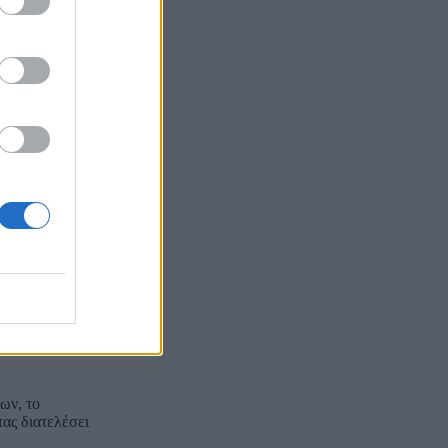
2023 διετέλεσε
ρτιο του 2025
Μόνιμης
ής
Μέλος της
το Ευρωπαϊκό
τλων,
στο
ix-Marseille
παράνομων
 «Η ανάκτηση
ωπαϊκού δικαίου
ων, το
ας διατελέσει