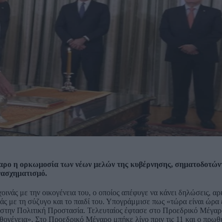
γαρο η ορκωμοσία των νέων μελών της κυβέρνησης, σηματοδοτών
νασχηματισμό.
ινάς με την οικογένεια του, ο οποίος απέφυγε να κάνει δηλώσεις, α
άς με τη σύζυγο και το παιδί του. Υπογράμμισε πως «τώρα είναι ώρα
στην Πολιτική Προστασία. Τελευταίος έφτασε στο Προεδρικό Μέγαρο
αθογένεια». Στο Προεδρικό Μέγαρο μπήκε λίγο πριν τις 11 και ο πρω