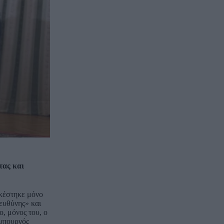
τας και
ρκέστηκε μόνο
 ευθύνης» και
, μόνος του, ο
θυπουργός