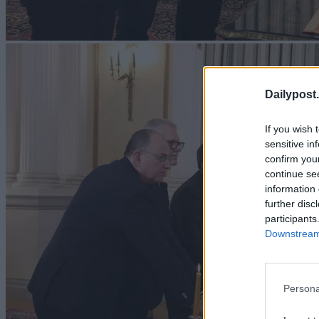
Dailypost.
If you wish 
sensitive in
confirm you
continue se
information 
further disc
participants
Downstream 
Persona