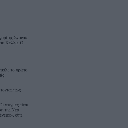
γαρίτης Σχοινάς
του Κέλλα. Ο
τειλε το πρώτο
άς,
έτοντας πως
ι στιγμές είναι
ση της Νέα
νειες», είπε