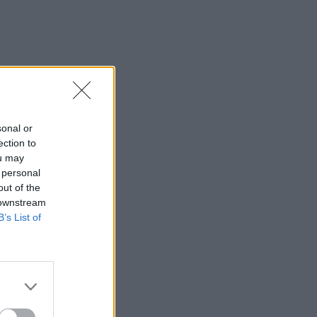
sonal or
ection to
ou may
 personal
out of the
 downstream
B’s List of