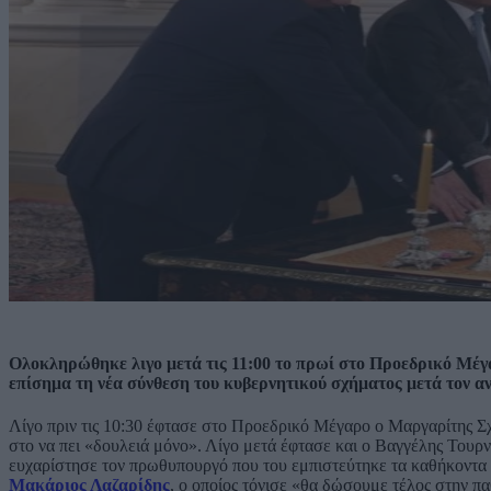
Ολοκληρώθηκε λιγο μετά τις 11:00 το πρωί στο Προεδρικό Μέ
επίσημα τη νέα σύνθεση του κυβερνητικού σχήματος μετά τον α
Λίγο πριν τις 10:30 έφτασε στο Προεδρικό Μέγαρο ο Μαργαρίτης Σχο
στο να πει «δουλειά μόνο». Λίγο μετά έφτασε και ο Βαγγέλης Τουρν
ευχαρίστησε τον πρωθυπουργό που του εμπιστεύτηκε τα καθήκοντα 
Μακάριος Λαζαρίδης
, ο οποίος τόνισε «θα δώσουμε τέλος στην π