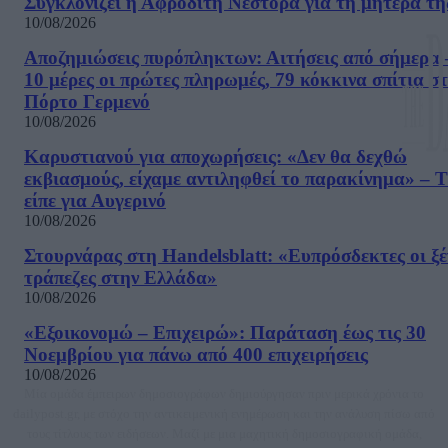
Συγκλονίζει η Αφροδίτη Νέστορα για τη μητέρα τη
10/08/2026
Αποζημιώσεις πυρόπληκτων: Αιτήσεις από σήμερα 
10 μέρες οι πρώτες πληρωμές, 79 κόκκινα σπίτια σ
Πόρτο Γερμενό
10/08/2026
Καρυστιανού για αποχωρήσεις: «Δεν θα δεχθώ
εκβιασμούς, είχαμε αντιληφθεί το παρακίνημα» – Τ
είπε για Αυγερινό
10/08/2026
Στουρνάρας στη Handelsblatt: «Ευπρόσδεκτες οι ξέ
τράπεζες στην Ελλάδα»
10/08/2026
«Εξοικονομώ – Επιχειρώ»: Παράταση έως τις 30
Νοεμβρίου για πάνω από 400 επιχειρήσεις
10/08/2026
Μία ομάδα έμπειρων δημοσιογράφων δημιούργησαν πριν μερικά χρόνια το
dailypost.gr, με στόχο την αντικειμενική ενημέρωση και την ανάλυση πίσω από
τους τίτλους των ειδήσεων. Μαζί με μια μαχητική δημοσιογραφική ομάδα,