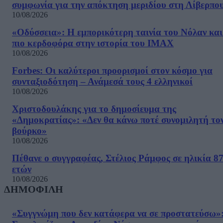
συμφωνία για την απόκτηση μεριδίου στη Λίβερπο
10/08/2026
«Οδύσσεια»: Η εμπορικότερη ταινία του Νόλαν και
πιο κερδοφόρα στην ιστορία του IMAX
10/08/2026
Forbes: Οι καλύτεροι προορισμοί στον κόσμο για
συνταξιοδότηση – Ανάμεσά τους 4 ελληνικοί
10/08/2026
Χριστοδουλάκης για το δημοσίευμα της
«Δημοκρατίας»: «Δεν θα κάνω ποτέ συνομιλητή το
βούρκο»
10/08/2026
Πέθανε ο συγγραφέας, Στέλιος Ράμφος σε ηλικία 8
ετών
10/08/2026
ΔΗΜΟΦΙΛΗ
«Συγγνώμη που δεν κατάφερα να σε προστατεύσω»