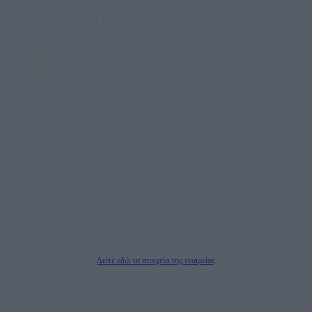
αποκαλύπτουν πολιτικά και παραπολιτικά θέματα, γράφουν επωνύμως την
άποψη τους, με γνώμονα τον ενημερωμένο αναγνώστη.
DAILYPOST.GR – ΤΑΥΤΌΤΗΤΑ
Ιδιοκτήτρια εταιρεία: «ΝΟΗΣΙΣ ΙΚΕ»
Έδρα: Δήμος Αμαρουσίου Αττικής, Αγ. Αθανασίου αρ. 21, Τ.Κ. 15125
ΑΦΜ: 801093076, Δ.Ο.Υ.: ΚΕΦΟΔΕ ΑΤΤΙΚΗΣ, E-mail: press@dailypost.gr, Τηλ.
επικοινωνίας: 2108066997
Νόμιμος Εκπρόσωπος: Ζαχαρός Σταμάτης
Μέτοχοι: Ζαχαρός Σταμάτης, Κουβαράς Γεώργιος, ΥΠΗΡΕΣΙΕΣ ΠΡΟΗΓΜΕΝΗΣ
ΤΕΧΝΟΛΟΓΙΑΣ ΠΑΡΑΓΩΓΗΣ ΟΠΤΙΚΟΑΚΟΥΣΤΙΚΩΝ ΜΕΣΩΝ ΜΕΛΕΤΩΝ ΚΑΙ
ΠΑΡΟΧΗΣ ΥΠΗΡΕΣΙΩΝ PLD PLUS ΑΝΩΝ ΕΤΑΙΡΙΑ
Δικαιούχος του ονόματος τομέα (dailypost.gr): ΝΟΗΣΙΣ ΙΚΕ
Διευθυντής/Διαχειριστής: Ζαχαρός Σταμάτης
Διευθυντής Σύνταξης: Ρενάτο Λέκκα
Δείτε εδώ τα στοιχεία της εταιρείας