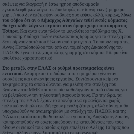
σκέψεις για διαγραφή ή έστω ηχηρή αποδοκιμασία
εγκαταλείφθηκαν λόγω της διασποράς των δυνάμεων (τριήμερο
γαρ…) που δεν επέτρεψαν σοβαρές συσκέψεις αλλά, κυρίως,
λόγω
του φόβου ότι αν ο Δήμαρχος Αθηναίων τεθεί εκτός κόμματος
θα έχει κάθε λόγο να περάσει στον όμορο χώρο του κόμματος
Τσίπρα.
Και αυτό είναι πλέον το μεγαλύτερο πρόβλημα της Χ.
Τρικούπη: Υπάρχει πλέον εναλλακτικός δρόμος για τα στελέχη που
δεν παίρνουν αυτά που θέλουν από την ηγεσία. Το παράδειγμα της
Αννας Παπαδοπούλου που από αν. τομεάρχης Δικαιοσύνης του
ΠΑΣΟΚ έγινε στέλεχος πρώτης γραμμής στο κόμμα Τσίπρα είναι
απολύτως χαρακτηριστικό.
Στο μεταξύ, στην ΕΛΑΣ οι ρυθμοί προετοιμασίας είναι
εντατικοί.
Ακόμη και στη διάρκεια του τριημέρου γίνονταν
συσκέψεις και συναντήσεις εργασίας. Συντάσσονται κείμενα
τεκμηρίωσης τα οποία δίνονται για μελέτη στα στελέχη που
βγαίνουν στα ΜΜΕ και τα οποία καθοδηγούνται από ειδικούς για
να βελτιώσουν την τηλεοπτική παρουσία τους. Για την ώρα, τα
στελέχη της ΕΛΑΣ έχουν το προνόμιο να εμφανίζονται χωρίς
πολιτικό αντίπαλο επειδή έχουν μεγάλη ζήτηση, αλλά σύντομα θα
υποχρεωθούν να αναμετρηθούν με στελέχη του ΠΑΣΟΚ και της
ΝΔ και η κατάσταση θα δυσκολέψει γι αυτούς. Διαβάζουν, λοιπόν,
και προσπαθούν να εσωτερικεύσουν τις κατευθύνσεις που τους
δίνουν οι ειδικοί τους οποίους έχει επιλέξει ο Αλέξης Τσίπρας που
δείχνει πλέον επαγγελματισμό στα επικοινωνιακά.