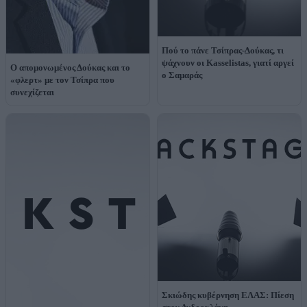
Πού το πάνε Τσίπρας-Δούκας, τι
ψάχνουν οι Kasselistas, γιατί αργεί
Ο απομονωμένος Δούκας και το
ο Σαμαράς
«φλερτ» με τον Τσίπρα που
συνεχίζεται
Σκιώδης κυβέρνηση ΕΛΑΣ: Πίεση