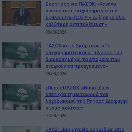
Σκέρτσος για ΠΑΣΟΚ: «Κανένα
ουσιαστικό επιχείρημα για την
έκθεση του ΟΟΣΑ – Αξίζουμε όλοι
καλύτερη αντιπολίτευση»
08/08/2026
ΠΑΣΟΚ κατά Σκέρτσου: «Τα
επιχειρήματα και οι πίνακες του
διαρκούν μέχρι τα επόμενα που
αναιρούν τα προηγούμενα»
08/08/2026
«Πυρά» ΠΑΣΟΚ: «Βαφτίζουν
επιτυχία τη μεταφορά του
λογαριασμού της Ρήτρας Διαφυγής
στους πολίτες»
07/08/2026
ΕΛΑΣ: «Βιομηχανία κοροϊδίας από