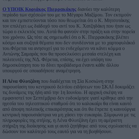
Ο ΥΠΟΙΚ Κυριάκος Πιερρακάκης
διανύει την καλύτερη
περίοδο των σχέσεών του με το Μέγαρο Μαξίμου. Τον εκτιμούν
και τον εμπιστεύονται τόσο που θεωρείται ότι ο Κ. Μητσοτάκης
τον επιλέγει ως διάδοχό του αντί του Κ. Χατζηδάκη που ήταν ως
τώρα ο εκλεκτός του. Αυτά θα φανούν στην πράξη και στην πορεία
του χρόνου. Ως τότε ας σημειωθεί ότι ο Κ. Πιερρακάκης βλέπει
κόσμο και συζητά θέματα που δεν συνδέονται με το χαρτοφυλάκιό
του.Φέρεται να ανησυχεί για το ενδεχόμενο να κάνει κόμμα ο
Αντώνης Σαμαράς που θα προσελκύσει μεσαία στελέχη και
πολιτευτές της ΝΔ. Φέρεται, επίσης, να έχει υπόψη του
δημοσκόπηση που το δίνει προβάδισμα έναντι κάθε άλλου
υπουργού σε οποιαδήποτε αναμέτρηση.
Η Λένα Φλυτζάνη
που διαδέχεται τη Σία Κοσιώνη στην
παρουσίαση του κεντρικού δελτίου ειδήσεων του ΣΚΑΪ δοκιμάζει
τις δυνάμεις της ήδη από την 1η Ιουνίου. Η αρχική σκέψη να
εμφανιστεί τον Σεπτέμβριο δεν ευδοκίμησε γιατί κρίθηκε από την
ηγεσία του τηλεοπτικού σταθμού ότι το καλοκαίρι θα είναι καυτό
από άποψη πολιτικής επικαιρότητας και ότι θα έπρεπε η καινούργια
κεντρική παρουσιάστρια να μη χάσει την ευκαιρία. Σύμφωνα με τις
πληροφορίες της στήλης, η Λένα Φλυτζάνη έχει τη αμέριστη
στήριξη της διοίκησης και γι αυτό ζητήθηκε από τους σχολιαστές να
δώσουν τον καλύτερό τους εαυτό για να τη βοηθήσουν.