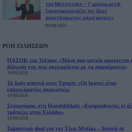
τον Μητσοτάκη – 7 χρόνια μετά,
ξαναπαρουσιάζει τις ίδιες
ανεκπλήρωτες υποσχέσεις»
06/08/2026
ΡΟΗ ΕΙΔΗΣΕΩΝ
ΠΑΣΟΚ για Τσίπρα: «Μόνο σαν αστείο ακούγεται 
δήλωση του πως συγκρούεται με τα συμφέροντα»
10/08/2026
Το Ιράν απαντά στον Τραμπ: «Οι Ιρανοί είναι
επαγγελματίες σκακιστές»
10/08/2026
Στουρνάρας στη Handelsblatt: «Ευπρόσδεκτες οι ξέ
τράπεζες στην Ελλάδα»
10/08/2026
Σημαντικό deal για τον Τζεφ Μπέζος – Κοντά σε