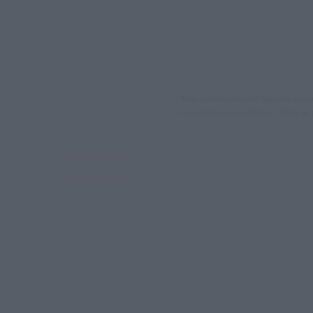
Μία ομάδα έμπειρων δημοσιογράφων
τους τίτλους των ειδήσεων. Μαζί μ
ΑΦΜ: 80
Μέτοχοι: Ζαχαρός Σταμάτης, Κουβαράς Γεώργιος, ΥΠ