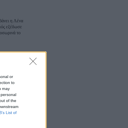
βάνει η Λένα
μός εξέδωσε
ροσωρινά το
sonal or
ection to
ou may
 personal
out of the
 downstream
B’s List of