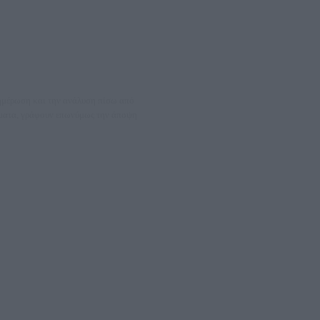
νημέρωση και την ανάλυση πίσω από
θέματα, γράφουν επωνύμως την άποψη
08066997
ΛΕΤΩΝ ΚΑΙ ΠΑΡΟΧΗΣ ΥΠΗΡΕΣΙΩΝ PLD PLUS ΑΝΩΝ ΕΤΑΙΡΙΑ