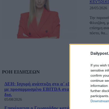
κεντρικ
28/05/2026
Την παρουσί
Φλυτζάνη, μ
επίσημη ανα
πόστο, θα...
Dailypost.
If you wish 
sensitive in
ΡΟΗ ΕΙΔΗΣΕΩΝ
confirm you
continue se
ΔΕΗ: Ισχυρή ανάπτυξη στο α΄ εξάμηνο
information 
με προσαρμοσμένο EBITDA στα €1,2
further disc
δισ.
participants
05/08/2026
Downstream 
Επανέρχεται ο Γεωργιάδης κατά του