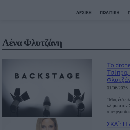
ΑΡΧΙΚΉ
ΠΟΛΙΤΙΚΉ
Λένα Φλυτζάνη
Το dron
Τσίπρα,
Φλυτζά
01/06/2026
"Μας έστειλ
κλίμα στην 
συνεργασίας
ΣΚΑΪ: Η