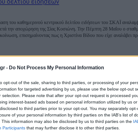
ού δελτίου ειδήσεων
αση του καθημερινού κεντρικού δελτίου ειδήσεων του ΣΚΑΪ αναλαμ
ετά την αποχώρηση της Σίας Κοσιώνη. Την Πέμπτη 28 Μαΐου ο σταθ
κοίνωση, επισημαίνοντας πως η Χριστίνα Βίδου που είχε αναλάβει π
gr -
Do Not Process My Personal Information
to opt-out of the sale, sharing to third parties, or processing of your per
formation for targeted advertising by us, please use the below opt-out s
r selection. Please note that after your opt-out request is processed y
eing interest-based ads based on personal information utilized by us or
disclosed to third parties prior to your opt-out. You may separately opt-
losure of your personal information by third parties on the IAB’s list of
. This information may also be disclosed by us to third parties on the
IA
Participants
that may further disclose it to other third parties.