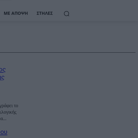
ΜΕ ΆΠΟΨΗ
ΣΤΉΛΕΣ
ος
ης
γράφει το
κλογικής
...
του