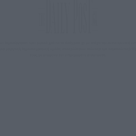
 δημιούργησαν πριν μερικά χρόνια το dailypost.gr, με στόχο την αντικειμενική ε
ε μια μαχητική δημοσιογραφική ομάδα, αποκαλύπτουν πολιτικά και παραπολιτικά 
τους, με γνώμονα τον ενημερωμένο αναγνώστη.
DAILYPOST.GR – ΤΑΥΤΌΤΗΤΑ
Ιδιοκτήτρια εταιρεία: «ΝΟΗΣΙΣ ΙΚΕ»
Έδρα: Δήμος Αμαρουσίου Αττικής, Αγ. Αθανασίου αρ. 21, Τ.Κ. 15125
1093076, Δ.Ο.Υ.: ΚΕΦΟΔΕ ΑΤΤΙΚΗΣ, E-mail: press@dailypost.gr, Τηλ. επικοινωνίας: 21
Νόμιμος Εκπρόσωπος: Ζαχαρός Σταμάτης
ΗΡΕΣΙΕΣ ΠΡΟΗΓΜΕΝΗΣ ΤΕΧΝΟΛΟΓΙΑΣ ΠΑΡΑΓΩΓΗΣ ΟΠΤΙΚΟΑΚΟΥΣΤΙΚΩΝ ΜΕΣΩΝ ΜΕ
Δικαιούχος του ονόματος τομέα (dailypost.gr): ΝΟΗΣΙΣ ΙΚΕ