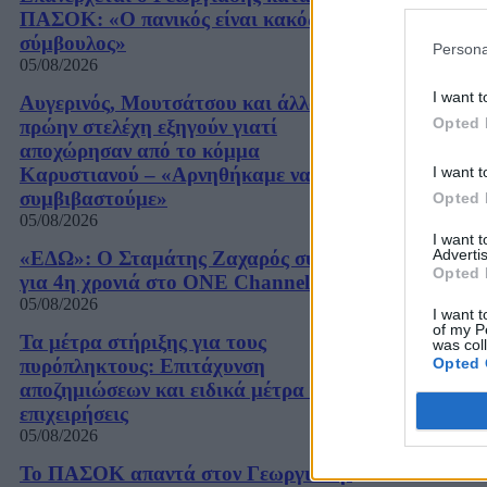
ΠΑΣΟΚ: «Ο πανικός είναι κακός
σύμβουλος»
Persona
05/08/2026
I want t
Αυγερινός, Μουτσάτσου και άλλα 20
Opted 
πρώην στελέχη εξηγούν γιατί
αποχώρησαν από το κόμμα
Καρυστιανού – «Αρνηθήκαμε να
I want t
συμβιβαστούμε»
Opted 
05/08/2026
I want 
Advertis
«ΕΔΩ»: Ο Σταμάτης Ζαχαρός συνεχίζει
Opted 
για 4η χρονιά στο ONE Channel
05/08/2026
I want t
of my P
Τα μέτρα στήριξης για τους
was col
πυρόπληκτους: Επιτάχυνση
Opted 
αποζημιώσεων και ειδικά μέτρα για τις
επιχειρήσεις
05/08/2026
Το ΠΑΣΟΚ απαντά στον Γεωργιάδη: