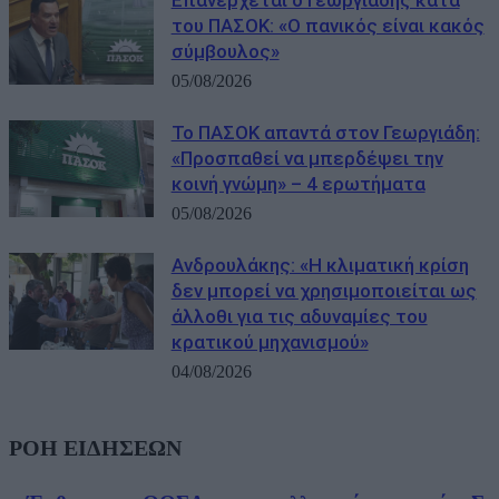
Επανέρχεται ο Γεωργιάδης κατά
του ΠΑΣΟΚ: «Ο πανικός είναι κακός
σύμβουλος»
05/08/2026
Το ΠΑΣΟΚ απαντά στον Γεωργιάδη:
«Προσπαθεί να μπερδέψει την
κοινή γνώμη» – 4 ερωτήματα
05/08/2026
Ανδρουλάκης: «Η κλιματική κρίση
δεν μπορεί να χρησιμοποιείται ως
άλλοθι για τις αδυναμίες του
κρατικού μηχανισμού»
04/08/2026
ΡΟΗ ΕΙΔΗΣΕΩΝ