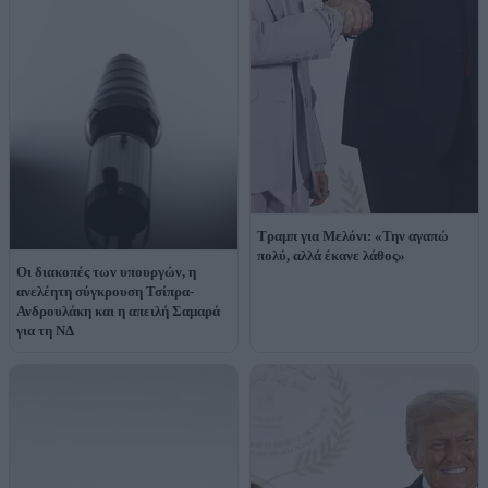
Τραμπ για Μελόνι: «Την αγαπώ
πολύ, αλλά έκανε λάθος»
Οι διακοπές των υπουργών, η
ανελέητη σύγκρουση Τσίπρα-
Ανδρουλάκη και η απειλή Σαμαρά
για τη ΝΔ