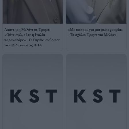
Απάντηση Μελόνι σε Τραμπ:
«Με ικέτευε για μια φωτογραφία»
«Oύτε εγώ, ούτε η Ιταλία
- Το σχόλιο Τραμπ για Μελόνι
παρακαλάμε» - Ο Ταγιάνι ακύρωσε
το ταξίδι του στις ΗΠΑ