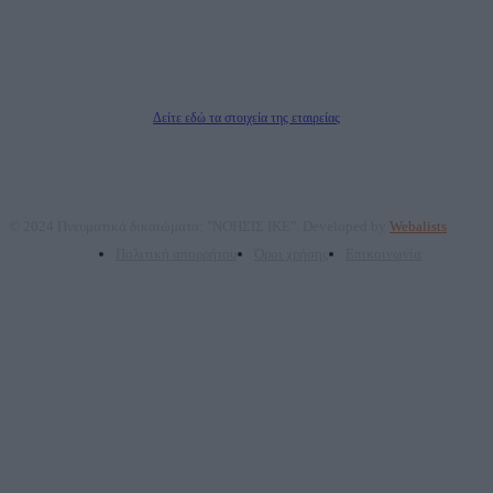
Νόμιμος Εκπρόσωπος: Ζαχαρός Σταμάτης
Μέτοχοι: Ζαχαρός Σταμάτης, Κουβαράς Γεώργιος, ΥΠΗΡΕΣΙΕΣ ΠΡΟΗΓΜΕΝΗΣ
ΤΕΧΝΟΛΟΓΙΑΣ ΠΑΡΑΓΩΓΗΣ ΟΠΤΙΚΟΑΚΟΥΣΤΙΚΩΝ ΜΕΣΩΝ ΜΕΛΕΤΩΝ ΚΑΙ
ΠΑΡΟΧΗΣ ΥΠΗΡΕΣΙΩΝ PLD PLUS ΑΝΩΝ ΕΤΑΙΡΙΑ
Δικαιούχος του ονόματος τομέα (dailypost.gr): ΝΟΗΣΙΣ ΙΚΕ
Διευθυντής/Διαχειριστής: Ζαχαρός Σταμάτης
Διευθυντής Σύνταξης: Ρενάτο Λέκκα
Δείτε εδώ τα στοιχεία της εταιρείας
© 2024 Πνευματικά δικαιώματα: "ΝΟΗΣΙΣ ΙΚΕ". Developed by
Webalists
Πολιτική απορρήτου
Όροι χρήσης
Επικοινωνία