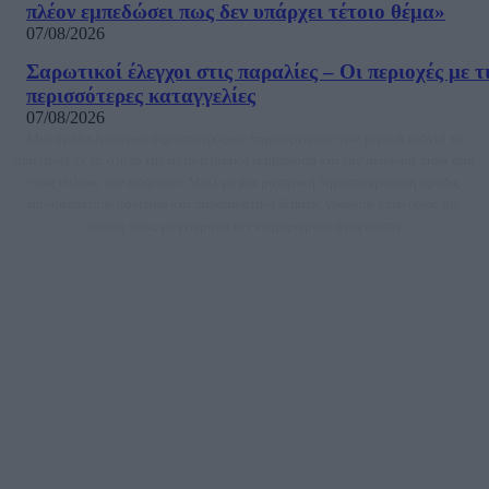
πλέον εμπεδώσει πως δεν υπάρχει τέτοιο θέμα»
07/08/2026
Σαρωτικοί έλεγχοι στις παραλίες – Οι περιοχές με τ
περισσότερες καταγγελίες
07/08/2026
Μία ομάδα έμπειρων δημοσιογράφων δημιούργησαν πριν μερικά χρόνια το
dailypost.gr, με στόχο την αντικειμενική ενημέρωση και την ανάλυση πίσω από
τους τίτλους των ειδήσεων. Μαζί με μια μαχητική δημοσιογραφική ομάδα,
αποκαλύπτουν πολιτικά και παραπολιτικά θέματα, γράφουν επωνύμως την
άποψη τους, με γνώμονα τον ενημερωμένο αναγνώστη.
DAILYPOST.GR – ΤΑΥΤΌΤΗΤΑ
Ιδιοκτήτρια εταιρεία: «ΝΟΗΣΙΣ ΙΚΕ»
Έδρα: Δήμος Αμαρουσίου Αττικής, Αγ. Αθανασίου αρ. 21, Τ.Κ. 15125
ΑΦΜ: 801093076, Δ.Ο.Υ.: ΚΕΦΟΔΕ ΑΤΤΙΚΗΣ, E-mail: press@dailypost.gr, Τηλ.
επικοινωνίας: 2108066997