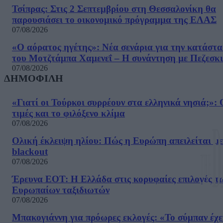
Τσίπρας: Στις 2 Σεπτεμβρίου στη Θεσσαλονίκη θα
παρουσιάσει το οικονομικό πρόγραμμα της ΕΛΑΣ
07/08/2026
«Ο αόρατος ηγέτης»: Νέα σενάρια για την κατάστ
του Μοτζτάμπα Χαμενεΐ – Η συνάντηση με Πεζεσκ
07/08/2026
ΔΗΜΟΦΙΛΗ
«Γιατί οι Τούρκοι συρρέουν στα ελληνικά νησιά;»: 
τιμές και το φιλόξενο κλίμα
07/08/2026
Ολική έκλειψη ηλίου: Πώς η Ευρώπη απειλείται με
blackout
07/08/2026
Έρευνα ΕΟΤ: Η Ελλάδα στις κορυφαίες επιλογές τ
Ευρωπαίων ταξιδιωτών
07/08/2026
Μπακογιάννη για πρόωρες εκλογές: «Το σύμπαν έχε