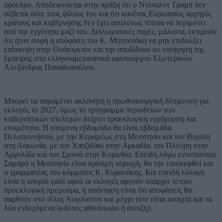
πρόεδρο. Αποδεικνύεται στην πράξη ότι ο Ντόναλντ Τραμπ δεν
σέβεται ούτε τους φίλους του και ότι κανένας Ευρωπαίος αρχηγός
κράτους και κυβέρνησης δεν έχει απολύτως τίποτα να περιμένει
από την εγγύτητα μαζί του. Διπλωματικές πηγές, μάλιστα, εκτιμούν
ότι ήταν σοφή η απόφαση του Κ. Μητσοτάκη να μην επιδιώξει
επίσκεψη στην Ουάσιγκτον και την αποδίδουν σε εισήγηση της
έμπειρης στα ελληνοαμερικανικά υφυπουργού Εξωτερικών
Αλεξάνδρας Παπαδοπούλου.
Μπορεί να παραμένει ακλόνητη η πρωθυπουργική δέσμευση για
εκλογές το 2027, όμως το πρόγραμμα περιοδειών των
κυβερνητικών στελεχών δείχνει προεκλογική εγρήγορση και
ετοιμότητα. Η επόμενη εβδομάδα θα είναι εβδομάδα
Πελοποννήσου, με την Κεραμέως στη Μεσσηνία και τον Βορίδη
στη Λακωνία, με τον Χατζιδάκι στην Αρκαδία, τον Πλεύρη στην
Αργολίδα και τον Σχοινά στην Κορινθία. Επειδή λόγω εντοπιότητα
Σαμαρά η Μεσσηνία είναι κρίσιμη περιοχή, θα την επισκεφθεί και
ο γραμματέας του κόμματος Κ. Κυρανάκης. Και επειδή εύλογη
είναι η απορία γιατί αφού οι εκλογές αργούν υπάρχει τέτοια
προεκλογική πρεμούρα, η απάντηση είναι ότι αποφάσεις θα
παρθούν στο τέλος Αυγούστου και μέχρι τότε είναι ανοιχτά και τα
δύο ενδεχόμενα (κάλπες φθινόπωρο ή άνοιξη).