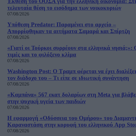
Έκθεση του ΟΟΣΑ για την ελληνική οικονομία: Στ
τελευταία θέση το εισόδημα των νοικοκυριών
07/08/2026
Υπόθεση Predator: Παραμένει στο αρχείο –
Απορρίφθηκαν τα αιτήματα Σαμαρά και Σπίρτζη
07/08/2026
«Γιατί οι Τούρκοι συρρέουν στα ελληνικά νησιά;»: 
τιμές και το φιλόξενο κλίμα
07/08/2026
Washington Post: Ο Τραμπ φέρεται να έχει διαλέξε
τον διάδοχο του – Τι είπε σε ιδιωτική συνάντηση
07/08/2026
«Καμπάνα» 567 εκατ δολαρίων στη Meta για βλάβε
στην ψυχική υγεία των παιδιών
07/08/2026
Η εφαρμογή «Οδύσσεια του Ομήρου» του Διαμαντ
Καραναστάση στην κορυφή του ελληνικού App Sto
07/08/2026