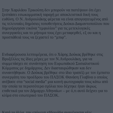
Στην Χαριλάου Τρικούπη δεν μπορούν να πιστέψουν ότι έχει
ξεσπάσει εσωκομματική ταραχή με αποκλειστικά δική τους
ευθύνη. Ο Ν. Ανδρουλάκης φέρεται να είναι απογοητευμένος από
τις τελευταίες δημόσιες τοποθετήσεις Δούκα-Διαμαντοπούλου που
δημιούργησαν εικόνα “εμφυλίου” για τις μετεκλογικές
συνεργασίες και το μήνυμα τους έχει μεταφερθεί, εξ ου και η
προσπάθειά τους να ξεχαστεί το “μπιφ”.
Ενδιαφέρουσα λεπτομέρεια, ότι ο Χάρης Δούκας βρέθηκε στις
Βρυξέλλες τις ίδιες μέρες με τον Ν.Ανδρουλάκη, για να
συμμετάσχει σε συνάντηση του Ευρωπαϊκού Σοσιαλιστικού
Κόμματος με δημάρχους. Δεν διασταυρώθηκαν και δεν
συναντήθηκαν. Ο Δούκας βρέθηκε στο ίδιο τραπέζι με τον έμπιστο
συνεργάτη του προέδρου του ΠΑΣΟΚ Θανάση Γλαβίνα ο οποίος
ανέβασε στα “social media” μια κοινή φωτογραφία τους κάτω από
την οποία τα περισσότερα σχόλια που δέχτηκε ήταν άκρως
επιθετικά για τον Δήμαρχο Αθηναίων – με ό,τι αυτό δείχνει για το
κλίμα στο εσωτερικό του ΠΑΣΟΚ.
Κατά τα άλλα, την επόμενη εβδομάδα αναμένονται νέες