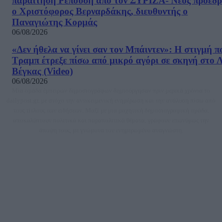
παραίτηση Ρεπούση από τον ΣΥΡΙΖΑ- Νέος πρόεδρ
ο Χριστόφορος Βερναρδάκης, διευθυντής ο
Παναγιώτης Κορμάς
06/08/2026
«Δεν ήθελα να γίνει σαν τον Μπάιντεν»: Η στιγμή π
Τραμπ έτρεξε πίσω από μικρό αγόρι σε σκηνή στο 
Βέγκας (Video)
06/08/2026
Μία ομάδα έμπειρων δημοσιογράφων δημιούργησαν πριν μερικά χρόνια το
dailypost.gr, με στόχο την αντικειμενική ενημέρωση και την ανάλυση πίσω από
τους τίτλους των ειδήσεων. Μαζί με μια μαχητική δημοσιογραφική ομάδα,
αποκαλύπτουν πολιτικά και παραπολιτικά θέματα, γράφουν επωνύμως την
άποψη τους, με γνώμονα τον ενημερωμένο αναγνώστη.
DAILYPOST.GR – ΤΑΥΤΌΤΗΤΑ
Ιδιοκτήτρια εταιρεία: «ΝΟΗΣΙΣ ΙΚΕ»