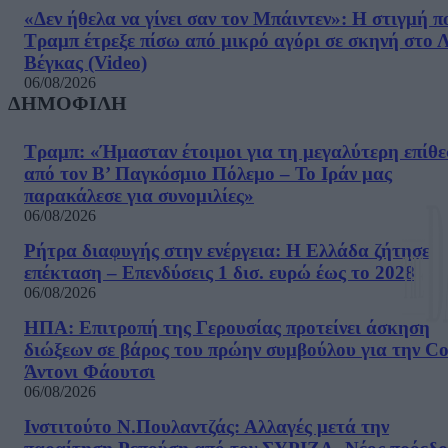
«Δεν ήθελα να γίνει σαν τον Μπάιντεν»: Η στιγμή π
Τραμπ έτρεξε πίσω από μικρό αγόρι σε σκηνή στο 
Βέγκας (Video)
06/08/2026
ΔΗΜΟΦΙΛΗ
Τραμπ: «Ήμασταν έτοιμοι για τη μεγαλύτερη επίθ
από τον Β’ Παγκόσμιο Πόλεμο – Το Ιράν μας
παρακάλεσε για συνομιλίες»
06/08/2026
Ρήτρα διαφυγής στην ενέργεια: Η Ελλάδα ζήτησε
επέκταση – Επενδύσεις 1 δισ. ευρώ έως το 2028
06/08/2026
ΗΠΑ: Επιτροπή της Γερουσίας προτείνει άσκηση
διώξεων σε βάρος του πρώην συμβούλου για την Co
Άντονι Φάουτσι
06/08/2026
Ινστιτούτο Ν.Πουλαντζάς: Αλλαγές μετά την