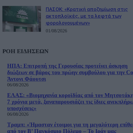
ΠΑΣΟΚ: «Κρατική αποζημίωση στις
ακτοπλοϊκές, με τα λεφτά των
φορολογουμένων»
01/08/2026
ΡΟΗ ΕΙΔΗΣΕΩΝ
ΗΠΑ: Επιτροπή της Γερουσίας προτείνει άσκηση
διώξεων σε βάρος του πρώην συμβούλου για την Co
Άντονι Φάουτσι
06/08/2026
ΕΛΑΣ: «Βιομηχανία κοροϊδίας από τον Μητσοτάκ
7 χρόνια μετά, ξαναπαρουσιάζει τις ίδιες ανεκπλήρ
υποσχέσεις»
06/08/2026
Τραμπ: «Ήμασταν έτοιμοι για τη μεγαλύτερη επίθ
από τον Β’ Παγκόσμιο Πόλεμο – Το Ιράν μας