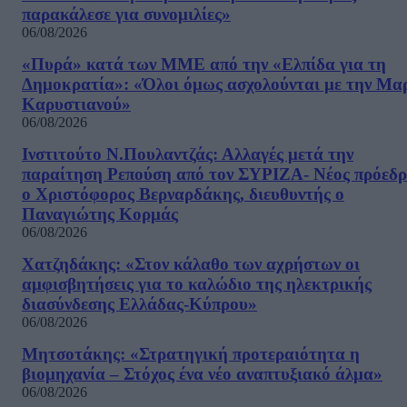
παρακάλεσε για συνομιλίες»
06/08/2026
«Πυρά» κατά των ΜΜΕ από την «Ελπίδα για τη
Δημοκρατία»: «Όλοι όμως ασχολούνται με την Μα
Καρυστιανού»
06/08/2026
Ινστιτούτο Ν.Πουλαντζάς: Αλλαγές μετά την
παραίτηση Ρεπούση από τον ΣΥΡΙΖΑ- Νέος πρόεδρ
ο Χριστόφορος Βερναρδάκης, διευθυντής ο
Παναγιώτης Κορμάς
06/08/2026
Χατζηδάκης: «Στον κάλαθο των αχρήστων οι
αμφισβητήσεις για το καλώδιο της ηλεκτρικής
διασύνδεσης Ελλάδας-Κύπρου»
06/08/2026
Μητσοτάκης: «Στρατηγική προτεραιότητα η
βιομηχανία – Στόχος ένα νέο αναπτυξιακό άλμα»
06/08/2026