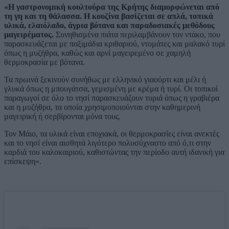
«Η γαστρονομική κουλτούρα της Κρήτης διαμορφώνεται από
τη γη και τη θάλασσα. Η κουζίνα βασίζεται σε απλά, τοπικά
υλικά, ελαιόλαδο, άγρια βότανα και παραδοσιακές μεθόδους
μαγειρέματος.
Συνηθισμένα πιάτα περιλαμβάνουν τον ντάκο, που
παρασκευάζεται με παξιμάδια κριθαριού, ντομάτες και μαλακό τυρί
όπως η μυζήθρα, καθώς και αρνί μαγειρεμένο σε χαμηλή
θερμοκρασία με βότανα.
Τα πρωινά ξεκινούν συνήθως με ελληνικό γιαούρτι και μέλι ή
γλυκά όπως η μπουγάτσα, γεμισμένη με κρέμα ή τυρί. Οι τοπικοί
παραγωγοί σε όλο το νησί παρασκευάζουν τυριά όπως η γραβιέρα
και η μυζήθρα, τα οποία χρησιμοποιούνται στην καθημερινή
μαγειρική ή σερβίρονται μόνα τους.
Τον Μάιο, τα υλικά είναι εποχιακά, οι θερμοκρασίες είναι ανεκτές
και το νησί είναι αισθητά λιγότερο πολυσύχναστο από ό,τι στην
καρδιά του καλοκαιριού, καθιστώντας την περίοδο αυτή ιδανική για
επίσκεψη».