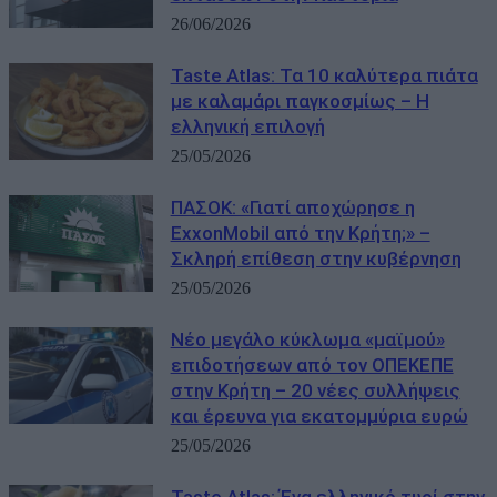
26/06/2026
Taste Atlas: Τα 10 καλύτερα πιάτα
με καλαμάρι παγκοσμίως – Η
ελληνική επιλογή
25/05/2026
ΠΑΣΟΚ: «Γιατί αποχώρησε η
ExxonMobil από την Κρήτη;» –
Σκληρή επίθεση στην κυβέρνηση
25/05/2026
Νέο μεγάλο κύκλωμα «μαϊμού»
επιδοτήσεων από τον ΟΠΕΚΕΠΕ
στην Κρήτη – 20 νέες συλλήψεις
και έρευνα για εκατομμύρια ευρώ
25/05/2026