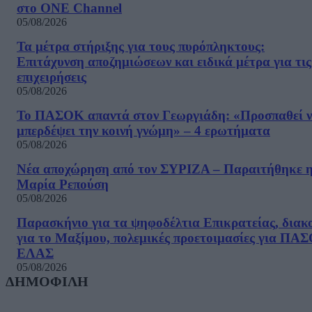
στο ONE Channel
05/08/2026
Τα μέτρα στήριξης για τους πυρόπληκτους:
Επιτάχυνση αποζημιώσεων και ειδικά μέτρα για τις
επιχειρήσεις
05/08/2026
Το ΠΑΣΟΚ απαντά στον Γεωργιάδη: «Προσπαθεί 
μπερδέψει την κοινή γνώμη» – 4 ερωτήματα
05/08/2026
Νέα αποχώρηση από τον ΣΥΡΙΖΑ – Παραιτήθηκε 
Μαρία Ρεπούση
05/08/2026
Παρασκήνιο για τα ψηφοδέλτια Επικρατείας, διακ
για το Μαξίμου, πολεμικές προετοιμασίες για ΠΑ
ΕΛΑΣ
05/08/2026
ΔΗΜΟΦΙΛΗ