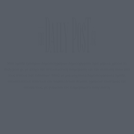
Μία ομάδα έμπειρων δημοσιογράφων δημιούργησαν πριν μερικά χρόνια το
dailypost.gr, με στόχο την αντικειμενική ενημέρωση και την ανάλυση πίσω από
τους τίτλους των ειδήσεων. Μαζί με μια μαχητική δημοσιογραφική ομάδα,
αποκαλύπτουν πολιτικά και παραπολιτικά θέματα, γράφουν επωνύμως την
άποψη τους, με γνώμονα τον ενημερωμένο αναγνώστη.
DAILYPOST.GR – ΤΑΥΤΌΤΗΤΑ