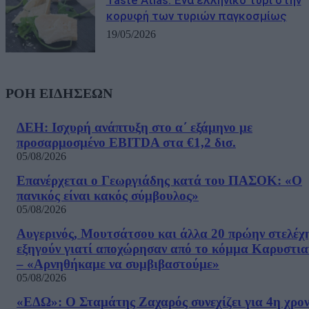
Taste Atlas: Ένα ελληνικό τυρί στην
κορυφή των τυριών παγκοσμίως
19/05/2026
ΡΟΗ ΕΙΔΗΣΕΩΝ
ΔΕΗ: Ισχυρή ανάπτυξη στο α΄ εξάμηνο με
προσαρμοσμένο EBITDA στα €1,2 δισ.
05/08/2026
Επανέρχεται ο Γεωργιάδης κατά του ΠΑΣΟΚ: «Ο
πανικός είναι κακός σύμβουλος»
05/08/2026
Αυγερινός, Μουτσάτσου και άλλα 20 πρώην στελέχ
εξηγούν γιατί αποχώρησαν από το κόμμα Καρυστια
– «Αρνηθήκαμε να συμβιβαστούμε»
05/08/2026
«ΕΔΩ»: Ο Σταμάτης Ζαχαρός συνεχίζει για 4η χρον