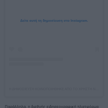
Δείτε αυτή τη δημοσίευση στο Instagram.
Η ΔΗΜΟΣΊΕΥΣΗ ΚΟΙΝΟΠΟΙΉΘΗΚΕ ΑΠΌ ΤΟ ΧΡΉΣΤΗ NAXOS ISLAND & SMALL CYCLADES (@NAXOSANDSMALLCYCLADES)
Παράλληλα, η διεθνής ειδησεογραφική πλατφόρμα