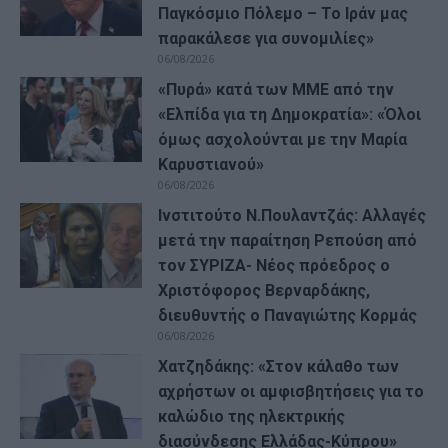
Παγκόσμιο Πόλεμο – Το Ιράν μας
παρακάλεσε για συνομιλίες»
06/08/2026
«Πυρά» κατά των ΜΜΕ από την
«Ελπίδα για τη Δημοκρατία»: «Όλοι
όμως ασχολούνται με την Μαρία
Καρυστιανού»
06/08/2026
Ινστιτούτο Ν.Πουλαντζάς: Αλλαγές
μετά την παραίτηση Ρεπούση από
τον ΣΥΡΙΖΑ- Νέος πρόεδρος ο
Χριστόφορος Βερναρδάκης,
διευθυντής ο Παναγιώτης Κορμάς
06/08/2026
Χατζηδάκης: «Στον κάλαθο των
αχρήστων οι αμφισβητήσεις για το
καλώδιο της ηλεκτρικής
διασύνδεσης Ελλάδας-Κύπρου»