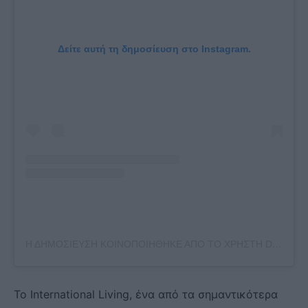
Δείτε αυτή τη δημοσίευση στο Instagram.
Η ΔΗΜΟΣΊΕΥΣΗ ΚΟΙΝΟΠΟΙΉΘΗΚΕ ΑΠΌ ΤΟ ΧΡΉΣΤΗ DISCOVER NAXOS (@DISCOVERNAXOS)
Το International Living, ένα από τα σημαντικότερα