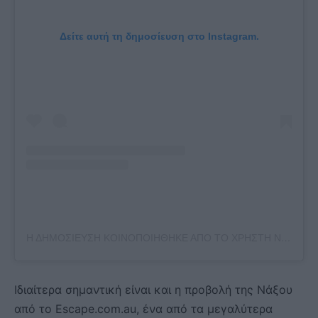
Δείτε αυτή τη δημοσίευση στο Instagram.
Η ΔΗΜΟΣΊΕΥΣΗ ΚΟΙΝΟΠΟΙΉΘΗΚΕ ΑΠΌ ΤΟ ΧΡΉΣΤΗ NAXOS ISLAND & SMALL CYCLADES (@NAXOSANDSMALLCYCLADES)
Ιδιαίτερα σημαντική είναι και η προβολή της Νάξου
από το Escape.com.au, ένα από τα μεγαλύτερα