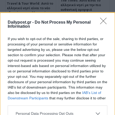
The Times: Αυτό είναι το
Travel & Tour World: Αυτό το
ελληνικό νησί με την πιο
ελληνικό νησί είναι το νέο
αυθεντική ομορφιά
«διαμάντι» της Μεσογείου -
«Αυθεντικός παράδεισος»
Dailypost.gr -
Do Not Process My Personal
Information
If you wish to opt-out of the sale, sharing to third parties, or
processing of your personal or sensitive information for
targeted advertising by us, please use the below opt-out
section to confirm your selection. Please note that after your
Ένα ελληνικό νησί στη
Μικρές Κυκλάδες: Οι
opt-out request is processed you may continue seeing
δεύτερη θέση των
«κρυμμένοι παράδεισοι» του
interest-based ads based on personal information utilized by
κορυφαίων «μυστικών»
Αιγαίου που αποθεώνει η
us or personal information disclosed to third parties prior to
καλοκαιρινών προορισμών
Γαλλία
your opt-out. You may separately opt-out of the further
της Ευρώπης
disclosure of your personal information by third parties on the
IAB’s list of downstream participants. This information may
also be disclosed by us to third parties on the
IAB’s List of
Downstream Participants
that may further disclose it to other
third parties.
Personal Data Processing Opt Outs