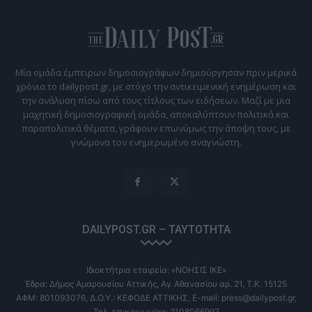
Μία ομάδα έμπειρων δημοσιογράφων δημιούργησαν πριν μερικά
χρόνια το dailypost.gr, με στόχο την αντικειμενική ενημέρωση και
την ανάλυση πίσω από τους τίτλους των ειδήσεων. Μαζί με μια
μαχητική δημοσιογραφική ομάδα, αποκαλύπτουν πολιτικά και
παραπολιτικά θέματα, γράφουν επωνύμως την άποψη τους, με
γνώμονα τον ενημερωμένο αναγνώστη.
DAILYPOST.GR – ΤΑΥΤΌΤΗΤΑ
Ιδιοκτήτρια εταιρεία: «ΝΟΗΣΙΣ ΙΚΕ»
Έδρα: Δήμος Αμαρουσίου Αττικής, Αγ. Αθανασίου αρ. 21, Τ.Κ. 15125
ΑΦΜ: 801093076, Δ.Ο.Υ.: ΚΕΦΟΔΕ ΑΤΤΙΚΗΣ, E-mail: press@dailypost.gr,
Τηλ. επικοινωνίας: 2108066997