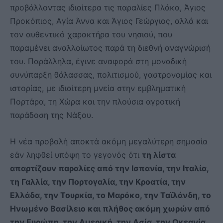
προβάλλοντας ιδιαίτερα τις παραλίες Πλάκα, Άγιος
Προκόπιος, Αγία Άννα και Άγιος Γεώργιος, αλλά και
τον αυθεντικό χαρακτήρα του νησιού, που
παραμένει αναλλοίωτος παρά τη διεθνή αναγνώρισή
του. Παράλληλα, έγινε αναφορά στη μοναδική
συνύπαρξη θάλασσας, πολιτισμού, γαστρονομίας και
ιστορίας, με ιδιαίτερη μνεία στην εμβληματική
Πορτάρα, τη Χώρα και την πλούσια αγροτική
παράδοση της Νάξου.
Η νέα προβολή αποκτά ακόμη μεγαλύτερη σημασία
εάν ληφθεί υπόψη το γεγονός ότι
τη λίστα
απαρτίζουν παραλίες από την Ισπανία, την Ιταλία,
τη Γαλλία, την Πορτογαλία, την Κροατία, την
Ελλάδα, την Τουρκία, το Μαρόκο, την Ταϊλάνδη, το
Ηνωμένο Βασίλειο και πλήθος ακόμη χωρών από
την Ευρώπη, την Αμερική, την Ασία, την Ωκεανία