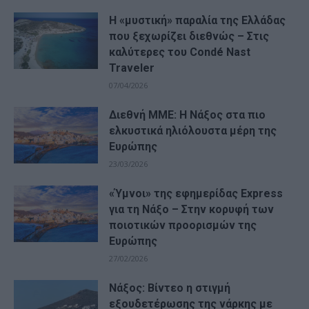
Η «μυστική» παραλία της Ελλάδας
που ξεχωρίζει διεθνώς – Στις
καλύτερες του Condé Nast
Traveler
07/04/2026
Διεθνή ΜΜΕ: Η Νάξος στα πιο
ελκυστικά ηλιόλουστα μέρη της
Ευρώπης
23/03/2026
«Ύμνοι» της εφημερίδας Express
για τη Νάξο – Στην κορυφή των
ποιοτικών προορισμών της
Ευρώπης
27/02/2026
Νάξος: Βίντεο η στιγμή
εξουδετέρωσης της νάρκης με