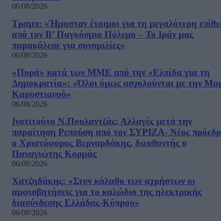
06/08/2026
Τραμπ: «Ήμασταν έτοιμοι για τη μεγαλύτερη επίθ
από τον Β’ Παγκόσμιο Πόλεμο – Το Ιράν μας
παρακάλεσε για συνομιλίες»
06/08/2026
«Πυρά» κατά των ΜΜΕ από την «Ελπίδα για τη
Δημοκρατία»: «Όλοι όμως ασχολούνται με την Μα
Καρυστιανού»
06/08/2026
Ινστιτούτο Ν.Πουλαντζάς: Αλλαγές μετά την
παραίτηση Ρεπούση από τον ΣΥΡΙΖΑ- Νέος πρόεδρ
ο Χριστόφορος Βερναρδάκης, διευθυντής ο
Παναγιώτης Κορμάς
06/08/2026
Χατζηδάκης: «Στον κάλαθο των αχρήστων οι
αμφισβητήσεις για το καλώδιο της ηλεκτρικής
διασύνδεσης Ελλάδας-Κύπρου»
06/08/2026