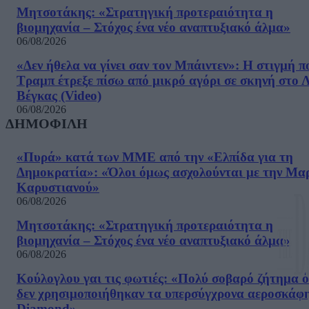
Μητσοτάκης: «Στρατηγική προτεραιότητα η
βιομηχανία – Στόχος ένα νέο αναπτυξιακό άλμα»
06/08/2026
«Δεν ήθελα να γίνει σαν τον Μπάιντεν»: Η στιγμή π
Τραμπ έτρεξε πίσω από μικρό αγόρι σε σκηνή στο 
Βέγκας (Video)
06/08/2026
ΔΗΜΟΦΙΛΗ
«Πυρά» κατά των ΜΜΕ από την «Ελπίδα για τη
Δημοκρατία»: «Όλοι όμως ασχολούνται με την Μα
Καρυστιανού»
06/08/2026
Μητσοτάκης: «Στρατηγική προτεραιότητα η
βιομηχανία – Στόχος ένα νέο αναπτυξιακό άλμα»
06/08/2026
Κούλογλου γαι τις φωτιές: «Πολύ σοβαρό ζήτημα ό
δεν χρησιμοποιήθηκαν τα υπερσύγχρονα αεροσκάφ
Diamond»