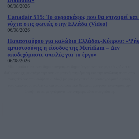
06/08/2026
Canadair 515: Το αεροσκάφος που θα επιχειρεί και
νύχτα στις φωτιές στην Ελλάδα (Video)
06/08/2026
Παπασταύρου για καλώδιο Ελλάδας-Κύπρου: «Ψή
εμπιστοσύνης η είσοδος της Meridiam – Δεν
αποδεχόμαστε απειλές για το έργο»
06/08/2026
Μία ομάδα έμπειρων δημοσιογράφων δημιούργησαν πριν μερικά χρόνια το
dailypost.gr, με στόχο την αντικειμενική ενημέρωση και την ανάλυση πίσω από
τους τίτλους των ειδήσεων. Μαζί με μια μαχητική δημοσιογραφική ομάδα,
αποκαλύπτουν πολιτικά και παραπολιτικά θέματα, γράφουν επωνύμως την
άποψη τους, με γνώμονα τον ενημερωμένο αναγνώστη.
DAILYPOST.GR – ΤΑΥΤΌΤΗΤΑ