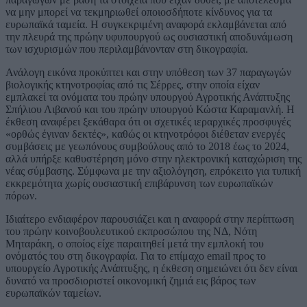
να μην μπορεί να τεκμηριωθεί οποιοσδήποτε κίνδυνος για τα
ευρωπαϊκά ταμεία. Η συγκεκριμένη αναφορά εκλαμβάνεται από
την πλευρά της πρώην υφυπουργού ως ουσιαστική αποδυνάμωση
των ισχυρισμών που περιλαμβάνονταν στη δικογραφία.
Ανάλογη εικόνα προκύπτει και στην υπόθεση των 37 παραγωγών
βιολογικής κτηνοτροφίας από τις Σέρρες, στην οποία είχαν
εμπλακεί τα ονόματα του πρώην υπουργού Αγροτικής Ανάπτυξης
Σπήλιου Λιβανού και του πρώην υπουργού Κώστα Καραμανλή. Η
έκθεση αναφέρει ξεκάθαρα ότι οι σχετικές ιεραρχικές προσφυγές
«ορθώς έγιναν δεκτές», καθώς οι κτηνοτρόφοι διέθεταν ενεργές
συμβάσεις με γεωπόνους συμβούλους από το 2018 έως το 2024,
αλλά υπήρξε καθυστέρηση μόνο στην ηλεκτρονική καταχώριση της
νέας σύμβασης. Σύμφωνα με την αξιολόγηση, επρόκειτο για τυπική
εκκρεμότητα χωρίς ουσιαστική επιβάρυνση των ευρωπαϊκών
πόρων.
Ιδιαίτερο ενδιαφέρον παρουσιάζει και η αναφορά στην περίπτωση
του πρώην κοινοβουλευτικού εκπροσώπου της ΝΔ, Νότη
Μηταράκη, ο οποίος είχε παραιτηθεί μετά την εμπλοκή του
ονόματός του στη δικογραφία. Για το επίμαχο email προς το
υπουργείο Αγροτικής Ανάπτυξης, η έκθεση σημειώνει ότι δεν είναι
δυνατό να προσδιοριστεί οικονομική ζημιά εις βάρος των
ευρωπαϊκών ταμείων.