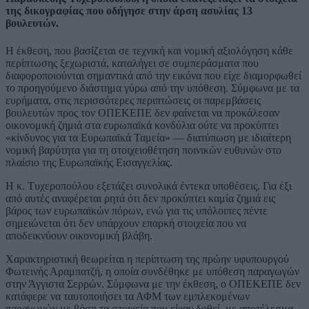
της δικογραφίας που οδήγησε στην άρση ασυλίας 13
βουλευτών.
Η έκθεση, που βασίζεται σε τεχνική και νομική αξιολόγηση κάθε
περίπτωσης ξεχωριστά, καταλήγει σε συμπεράσματα που
διαφοροποιούνται σημαντικά από την εικόνα που είχε διαμορφωθεί
το προηγούμενο διάστημα γύρω από την υπόθεση. Σύμφωνα με τα
ευρήματα, στις περισσότερες περιπτώσεις οι παρεμβάσεις
βουλευτών προς τον ΟΠΕΚΕΠΕ δεν φαίνεται να προκάλεσαν
οικονομική ζημιά στα ευρωπαϊκά κονδύλια ούτε να προκύπτει
«κίνδυνος για τα Ευρωπαϊκά Ταμεία» — διατύπωση με ιδιαίτερη
νομική βαρύτητα για τη στοιχειοθέτηση ποινικών ευθυνών στο
πλαίσιο της Ευρωπαϊκής Εισαγγελίας.
Η κ. Τυχεροπούλου εξετάζει συνολικά έντεκα υποθέσεις. Για έξι
από αυτές αναφέρεται ρητά ότι δεν προκύπτει καμία ζημιά εις
βάρος των ευρωπαϊκών πόρων, ενώ για τις υπόλοιπες πέντε
σημειώνεται ότι δεν υπάρχουν επαρκή στοιχεία που να
αποδεικνύουν οικονομική βλάβη.
Χαρακτηριστική θεωρείται η περίπτωση της πρώην υφυπουργού
Φωτεινής Αραμπατζή, η οποία συνδέθηκε με υπόθεση παραγωγών
στην Άγγιστα Σερρών. Σύμφωνα με την έκθεση, ο ΟΠΕΚΕΠΕ δεν
κατάφερε να ταυτοποιήσει τα ΑΦΜ των εμπλεκομένων
παραγωγών με βάση τα στοιχεία που είχαν δοθεί, με αποτέλεσμα