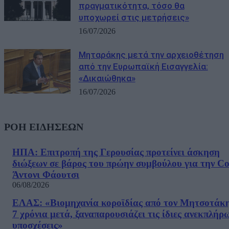
πραγματικότητα, τόσο θα
υποχωρεί στις μετρήσεις»
16/07/2026
Μηταράκης μετά την αρχειοθέτηση
από την Ευρωπαϊκή Εισαγγελία:
«Δικαιώθηκα»
16/07/2026
ΡΟΗ ΕΙΔΗΣΕΩΝ
ΗΠΑ: Επιτροπή της Γερουσίας προτείνει άσκηση
διώξεων σε βάρος του πρώην συμβούλου για την Co
Άντονι Φάουτσι
06/08/2026
ΕΛΑΣ: «Βιομηχανία κοροϊδίας από τον Μητσοτάκ
7 χρόνια μετά, ξαναπαρουσιάζει τις ίδιες ανεκπλήρ
υποσχέσεις»