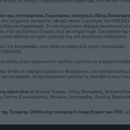
ύν φερόμενες πράξεις πλημμεληματικού χαρακτήρα, ενώ για δύο ο ποι
 από τους εντεταλμένους Ευρωπαίους εισαγγελείς Πόπη Παπανδρέο
α που ελέγχονται για απιστία. Μεταξύ αυτών ο πρόεδρος του ΟΠΕΚΕΠ
τελέχη του Οργανισμού. Το υπό διερεύνηση αδίκημα για κάποιους εξ
ώ, ενώ για άλλους ο έλεγχος είναι για πλημμέλημα. Στα γραφεία της
 οποία φαίνεται να έχουν εμπλοκή στις υπό διερεύνηση επιδοτήσεις.
ων της δικογραφίας, στην οποία οι εισαγγελείς έχουν συμπεριλάβει
ου ΟΠΕΚΕΠΕ.
ις απάτης μέσω οργανωμένου σχεδίου, σχετικών με γεωργικά κεφάλα
ουν κληθεί σε παροχή εξηγήσεων, θα ζητήσουν, είτε αυτοπροσώπως ε
την δικογραφία, να προετοιμάσουν γραπτώς τις απαντήσεις τους έναν
ις αύριο είναι οι
Κώστας Τσιάρας, Νότης Μηταράκης, Κατερίνα Πα
 Γιάννης Κεφαλογιάννης, Θεόφιλος Λεονταρίδης, Βασίλης Βασιλειά
 της Τετάρτης (20/05) στην εκπομπή Evening Report του ONE,
αν