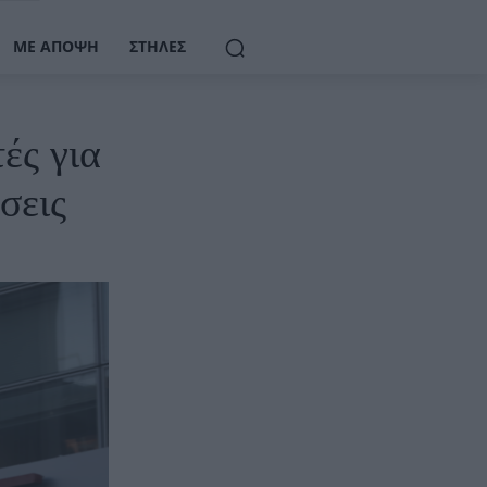
ΜΕ ΆΠΟΨΗ
ΣΤΉΛΕΣ
ές για
σεις