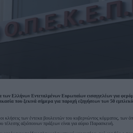
ευνα των Ελλήνων Εντεταλμένων Ευρωπαίων εισαγγελέων για φερό
αδικασία που ξεκινά σήμερα για παροχή εξηγήσεων των 50 εμπλεκ
 οι κλήσεις των έντεκα βουλευτών του κυβερνώντος κόμματος, των ό
ου τέλεσης αξιόποινων πράξεων είναι για αύριο Παρασκευή.