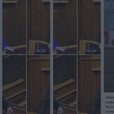
ΟΠΕΚ
αναβά
Μελά 
εισαγ