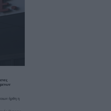
μενες
όμενων
ποιων ήρθη η