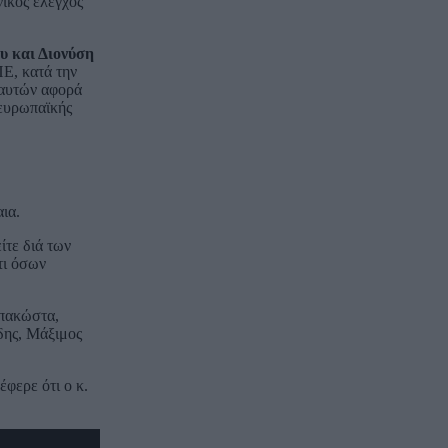
νικός έλεγχος
υ και Διονύση
Ε, κατά την
 αυτών αφορά
 ευρωπαϊκής
ια.
ίτε διά των
τι όσων
πακώστα,
δης, Μάξιμος
έφερε ότι ο κ.