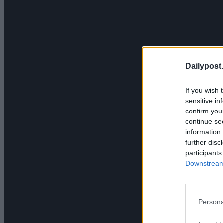
Dailypost.
If you wish 
sensitive in
confirm you
continue se
information 
further disc
participants
Downstream 
Persona