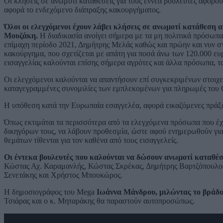
Οι κλήσεις σε ανωμοτί καταθέσεις για τους εννέα βουλευτές αφορο
αφορά το ενδεχόμενο διάπραξης κακουργήματος.
Όλοι οι ελεγχόμενοι έχουν λάβει κλήσεις σε ανωμοτί κατάθεση
Μουζάκη.
Η διαδικασία ανοίγει σήμερα με τα μη πολιτικά πρόσωπ
επίμαχη περίοδο 2021, Δημήτρης Μελάς καθώς και πρώην και νυν σ
κακούργημα, που σχετίζεται με απάτη για ποσά άνω των 120.000 ευρ
εισαγγελίας καλούνται επίσης σήμερα αγρότες και άλλα πρόσωπα, τα
Οι ελεγχόμενοι καλούνται να απαντήσουν επί συγκεκριμένων στοιχεί
καταγεγραμμένες συνομιλίες των εμπλεκομένων για πληρωμές τ
Η υπόθεση κατά την Ευρωπαία εσαγγελέα, αφορά εικαζόμενες πράξε
Όπως εκτιμάται τα περισσότερα από τα ελεγχόμενα πρόσωπα που έχ
δικηγόρων τους, να λάβουν προθεσμία, ώστε αφού ενημερωθούν για 
θεμάτων τίθενται για τον καθένα από τους εισαγγελείς.
Οι έντεκα βουλευτές που καλούνται να δώσουν ανωμοτί καταθέσε
Κώστας Αχ. Καραμανλής, Κώστας Σκρέκας, Δημήτρης Βαρτζόπουλος,
Σενετάκης και Χρήστος Μπουκώρος.
H δημοσιογράφος του Mega
Ιωάννα Μάνδρου, μιλώντας το βράδυ
Τσιάρας και ο κ. Μηταράκης θα παραστούν αυτοπροσώπως.