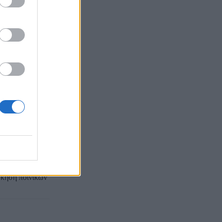
ουργία σε
ραμανλής και
ποσά
ς βδομάδες πριν
παραβάλλουν με
σκηση ποινικών