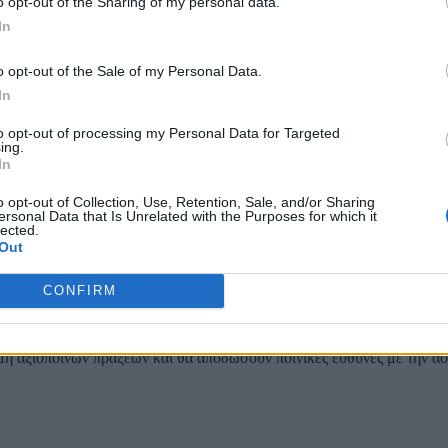
o opt-out of the Sharing of my personal data.
In
o opt-out of the Sale of my Personal Data.
In
to opt-out of processing my Personal Data for Targeted
ing.
In
ια την διάπραξη αδικημάτων που, κατά περίπτωση, αφορούν
ηθική αυτ
o opt-out of Collection, Use, Retention, Sale, and/or Sharing
ersonal Data that Is Unrelated with the Purposes for which it
πλημμελήματος.
Δύο εκ των πολιτικών προσώπων, οι
Κώστας Αχ.Κα
lected.
α κακουργηματικές πράξεις,
χαρακτήρας που αποδίδεται καθώς τα 
Out
ευρώ.
μενους, η διαδικασία των εξηγήσεων πιθανότατα θα χρειαστεί μερικέ
CONFIRM
τήσουν τα υπομνήματα που θα παραδώσουν οι ελεγχόμενοι και τα αντι
 μη αξιόποινων πράξεων και θα αποδώσουν ποινικές ευθύνες με την ά