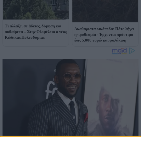
Τι αλλάζει σε άδειες, δόμηση και
Ακαθάριστα οικόπεδα: Πότε λήγει
αυθαίρετα – Στην Ολομέλεια ο νέος
η προθεσμία - Έρχονται πρόστιμα
Κώδικας Πολεοδομίας
έως 5.000 ευρώ και φυλάκιση