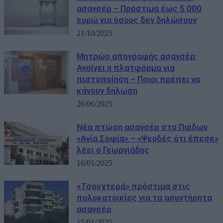
ασανσέρ – Πρόστιμα έως 5.000
ευρώ για όσους δεν δηλώσουν
21/10/2025
Μητρώο απογραφής ασανσέρ:
Ανοίγει η πλατφόρμα για
πιστοποίηση – Ποιοι πρέπει να
κάνουν δήλωση
26/06/2025
Νέα πτώση ασανσέρ στο Παίδων
«Αγία Σοφία» – «Ψευδές ότι έπεσε»
λέει ο Γεωργιάδης
16/01/2025
«Τσουχτερά» πρόστιμα στις
πολυκατοικίες για τα ασυντήρητα
ασανσέρ
15/01/2025