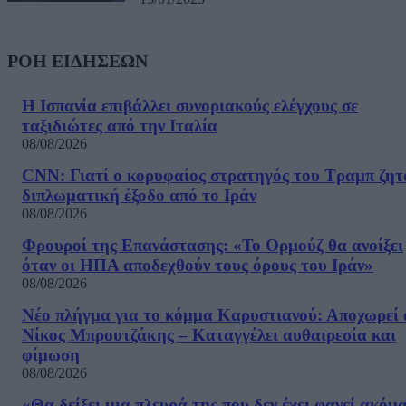
ΡΟΗ ΕΙΔΗΣΕΩΝ
Η Ισπανία επιβάλλει συνοριακούς ελέγχους σε
ταξιδιώτες από την Ιταλία
08/08/2026
CNN: Γιατί ο κορυφαίος στρατηγός του Τραμπ ζητ
διπλωματική έξοδο από το Ιράν
08/08/2026
Φρουροί της Επανάστασης: «Το Ορμούζ θα ανοίξει
όταν οι ΗΠΑ αποδεχθούν τους όρους του Ιράν»
08/08/2026
Νέο πλήγμα για το κόμμα Καρυστιανού: Αποχωρεί 
Νίκος Μπρουτζάκης – Καταγγέλει αυθαιρεσία και
φίμωση
08/08/2026
«Θα δείξει μια πλευρά της που δεν έχει φανεί ακόμ