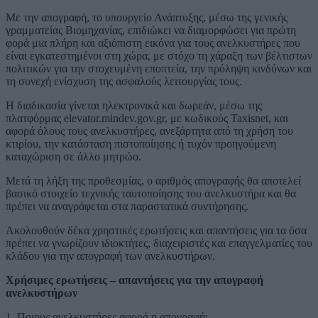
Με την απογραφή, το υπουργείο Ανάπτυξης, μέσω της γενικής
γραμματείας Βιομηχανίας, επιδιώκει να διαμορφώσει για πρώτη
φορά μια πλήρη και αξιόπιστη εικόνα για τους ανελκυστήρες που
είναι εγκατεστημένοι στη χώρα, με στόχο τη χάραξη των βέλτιστων
πολιτικών για την στοχευμένη εποπτεία, την πρόληψη κινδύνων και
τη συνεχή ενίσχυση της ασφαλούς λειτουργίας τους.
Η διαδικασία γίνεται ηλεκτρονικά και δωρεάν, μέσω της
πλατφόρμας elevator.mindev.gov.gr, με κωδικούς Taxisnet, και
αφορά όλους τους ανελκυστήρες, ανεξάρτητα από τη χρήση του
κτιρίου, την κατάσταση πιστοποίησης ή τυχόν προηγούμενη
καταχώριση σε άλλο μητρώο.
Μετά τη λήξη της προθεσμίας, ο αριθμός απογραφής θα αποτελεί
βασικό στοιχείο τεχνικής ταυτοποίησης του ανελκυστήρα και θα
πρέπει να αναγράφεται στα παραστατικά συντήρησης.
Ακολουθούν δέκα χρηστικές ερωτήσεις και απαντήσεις για τα όσα
πρέπει να γνωρίζουν ιδιοκτήτες, διαχειριστές και επαγγελματίες του
κλάδου για την απογραφή των ανελκυστήρων.
Χρήσιμες ερωτήσεις – απαντήσεις για την απογραφή
ανελκυστήρων
1. Ποιους ανελκυστήρες αφορά η απογραφή;