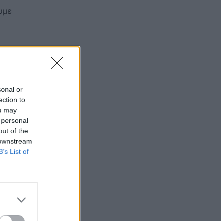
υμε
τον
ται
sonal or
ection to
ou may
 personal
 ο
out of the
 downstream
B’s List of
ου
ζωή