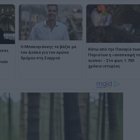
Ο Μπακογιάννης τα βάζει με
Κάτω από την Παναγία των
ικας
τον Δούκα για τον αγώνα
Παρισίων η «ανασκαφή τ
δρόμου στη Συγγρού
αιώνα» - Στο φως 1.700
νούν
χρόνια ιστορίας