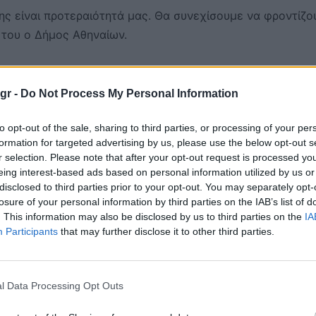
ς είναι προτεραιότητά μας. Θα συνεχίσουμε να φροντίζο
 του ο Δήμος Αθηναίων.
gr -
Do Not Process My Personal Information
ανουλίνου και αποτελεί δωρεά του Ιδρύματος Ωνάση προς 
τός, σε φυσικό μέγεθος, δίνοντας την αίσθηση πως βρίσκε
to opt-out of the sale, sharing to third parties, or processing of your per
formation for targeted advertising by us, please use the below opt-out s
ν ένα μακρινό μνημείο.
r selection. Please note that after your opt-out request is processed y
eing interest-based ads based on personal information utilized by us or
δική επεξεργασία για αντοχή στον εξωτερικό χώρο, ενώ
disclosed to third parties prior to your opt-out. You may separately opt-
ρια Ελευθερία Ντεκώ.
Η μορφή του ποιητή βασίστηκε σε
losure of your personal information by third parties on the IAB’s list of
. This information may also be disclosed by us to third parties on the
IA
λεξάνδρεια γύρω στο 1930, ενώ ακόμα και τα γυαλιά του
Participants
that may further disclose it to other third parties.
ολογίας τρισδιάστατης σάρωσης και εκτύπωσης.
αρουσία μέσα στην πόλη και συνδέει την Αθήνα με άλλες
l Data Processing Opt Outs
υργούς με αντίστοιχα γλυπτά. Παράλληλα, προπλάσματα τ
ν Αλεξάνδρεια, δύο πόλεις που συνδέθηκαν έντονα με τη 