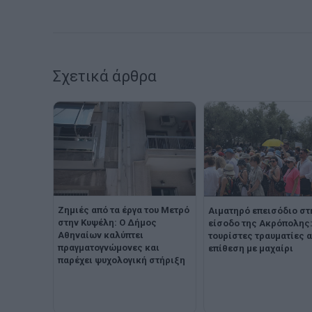
Σχετικά άρθρα
Ζημιές από τα έργα του Μετρό
Αιματηρό επεισόδιο στ
στην Κυψέλη: Ο Δήμος
είσοδο της Ακρόπολης
Αθηναίων καλύπτει
τουρίστες τραυματίες 
πραγματογνώμονες και
επίθεση με μαχαίρι
παρέχει ψυχολογική στήριξη