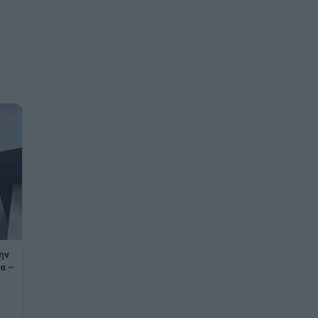
ην
α –