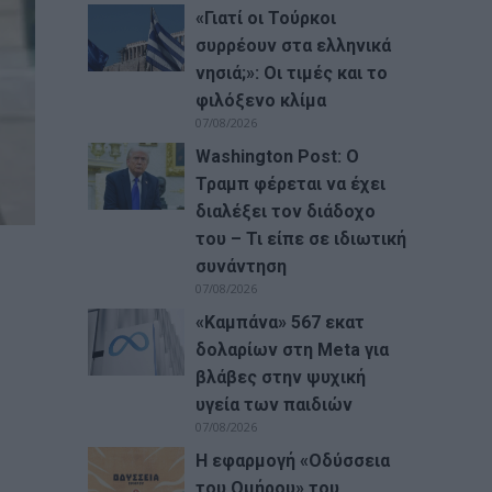
«Γιατί οι Τούρκοι
συρρέουν στα ελληνικά
νησιά;»: Οι τιμές και το
φιλόξενο κλίμα
07/08/2026
Washington Post: Ο
Τραμπ φέρεται να έχει
διαλέξει τον διάδοχο
του – Τι είπε σε ιδιωτική
συνάντηση
07/08/2026
«Καμπάνα» 567 εκατ
δολαρίων στη Meta για
βλάβες στην ψυχική
υγεία των παιδιών
07/08/2026
Η εφαρμογή «Οδύσσεια
του Ομήρου» του