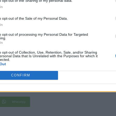
o opt-out of the Sharing of my personal data.
ς Καβάφης.
In
o opt-out of the Sale of my Personal Data.
In
to opt-out of processing my Personal Data for Targeted
ing.
In
o opt-out of Collection, Use, Retention, Sale, and/or Sharing
ersonal Data that Is Unrelated with the Purposes for which it
lected.
Out
CONFIRM
WhatsApp