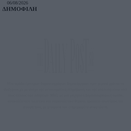
06/08/2026
ΔΗΜΟΦΙΛΗ
Μία ομάδα έμπειρων δημοσιογράφων δημιούργησαν πριν μερικά χρόνια το
dailypost.gr, με στόχο την αντικειμενική ενημέρωση και την ανάλυση πίσω από
τους τίτλους των ειδήσεων. Μαζί με μια μαχητική δημοσιογραφική ομάδα,
αποκαλύπτουν πολιτικά και παραπολιτικά θέματα, γράφουν επωνύμως την
άποψη τους, με γνώμονα τον ενημερωμένο αναγνώστη.