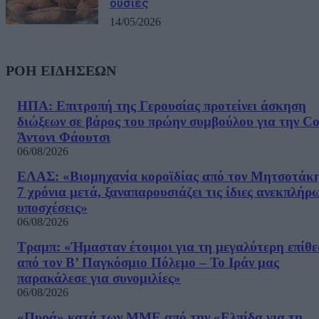
ουσίες
14/05/2026
ΡΟΗ ΕΙΔΗΣΕΩΝ
ΗΠΑ: Επιτροπή της Γερουσίας προτείνει άσκηση
διώξεων σε βάρος του πρώην συμβούλου για την Co
Άντονι Φάουτσι
06/08/2026
ΕΛΑΣ: «Βιομηχανία κοροϊδίας από τον Μητσοτάκ
7 χρόνια μετά, ξαναπαρουσιάζει τις ίδιες ανεκπλήρ
υποσχέσεις»
06/08/2026
Τραμπ: «Ήμασταν έτοιμοι για τη μεγαλύτερη επίθ
από τον Β’ Παγκόσμιο Πόλεμο – Το Ιράν μας
παρακάλεσε για συνομιλίες»
06/08/2026
«Πυρά» κατά των ΜΜΕ από την «Ελπίδα για τη