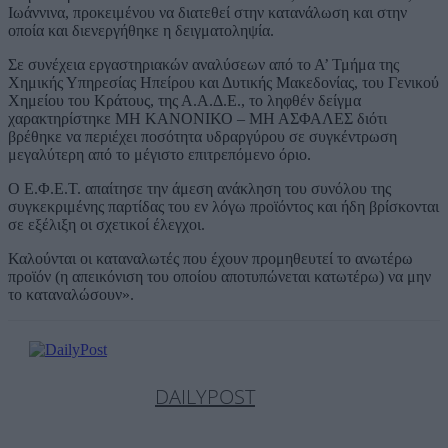
Ιωάννινα, προκειμένου να διατεθεί στην κατανάλωση και στην
οποία και διενεργήθηκε η δειγματοληψία.
Σε συνέχεια εργαστηριακών αναλύσεων από το Α’ Τμήμα της
Χημικής Υπηρεσίας Ηπείρου και Δυτικής Μακεδονίας, του Γενικού
Χημείου του Κράτους, της Α.Α.Δ.Ε., το ληφθέν δείγμα
χαρακτηρίστηκε ΜΗ ΚΑΝΟΝΙΚΟ – ΜΗ ΑΣΦΑΛΕΣ διότι
βρέθηκε να περιέχει ποσότητα υδραργύρου σε συγκέντρωση
μεγαλύτερη από το μέγιστο επιτρεπόμενο όριο.
Ο Ε.Φ.Ε.Τ. απαίτησε την άμεση ανάκληση του συνόλου της
συγκεκριμένης παρτίδας του εν λόγω προϊόντος και ήδη βρίσκονται
σε εξέλιξη οι σχετικοί έλεγχοι.
Καλούνται οι καταναλωτές που έχουν προμηθευτεί το ανωτέρω
προϊόν (η απεικόνιση του οποίου αποτυπώνεται κατωτέρω) να μην
το καταναλώσουν».
DAILYPOST