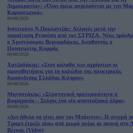
Δημοκρατία»: «Όλοι όμως ασχολούνται με την Μα
Καρυστιανού»
06/08/2026
Ινστιτούτο Ν.Πουλαντζάς: Αλλαγές μετά την
παραίτηση Ρεπούση από τον ΣΥΡΙΖΑ- Νέος πρόεδρ
ο Χριστόφορος Βερναρδάκης, διευθυντής ο
Παναγιώτης Κορμάς
06/08/2026
Χατζηδάκης: «Στον κάλαθο των αχρήστων οι
αμφισβητήσεις για το καλώδιο της ηλεκτρικής
διασύνδεσης Ελλάδας-Κύπρου»
06/08/2026
Μητσοτάκης: «Στρατηγική προτεραιότητα η
βιομηχανία – Στόχος ένα νέο αναπτυξιακό άλμα»
06/08/2026
«Δεν ήθελα να γίνει σαν τον Μπάιντεν»: Η στιγμή π
Τραμπ έτρεξε πίσω από μικρό αγόρι σε σκηνή στο 
Βέγκας (Video)