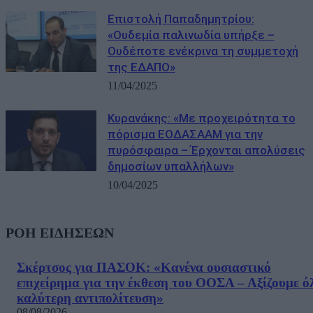
Επιστολή Παπαδημητρίου:
«Ουδεμία παλινωδία υπήρξε –
Ουδέποτε ενέκρινα τη συμμετοχή
της ΕΔΑΠΟ»
11/04/2025
Κυρανάκης: «Με προχειρότητα το
πόρισμα ΕΟΔΑΣΑΑΜ για την
πυρόσφαιρα – Έρχονται απολύσεις
δημοσίων υπαλλήλων»
10/04/2025
ΡΟΗ ΕΙΔΗΣΕΩΝ
Σκέρτσος για ΠΑΣΟΚ: «Κανένα ουσιαστικό
επιχείρημα για την έκθεση του ΟΟΣΑ – Αξίζουμε ό
καλύτερη αντιπολίτευση»
08/08/2026