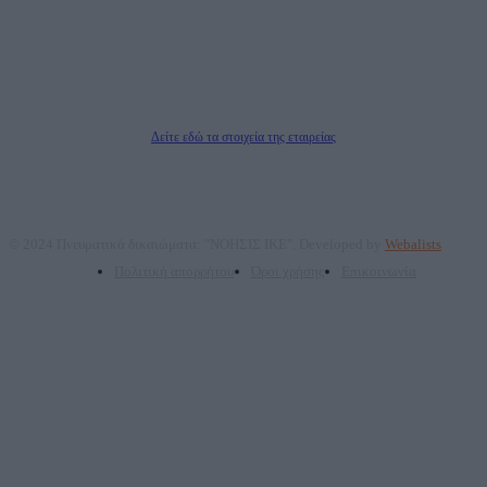
επικοινωνίας: 2108066997
Νόμιμος Εκπρόσωπος: Ζαχαρός Σταμάτης
Μέτοχοι: Ζαχαρός Σταμάτης, Κουβαράς Γεώργιος, ΥΠΗΡΕΣΙΕΣ ΠΡΟΗΓΜΕΝΗΣ
ΤΕΧΝΟΛΟΓΙΑΣ ΠΑΡΑΓΩΓΗΣ ΟΠΤΙΚΟΑΚΟΥΣΤΙΚΩΝ ΜΕΣΩΝ ΜΕΛΕΤΩΝ ΚΑΙ
ΠΑΡΟΧΗΣ ΥΠΗΡΕΣΙΩΝ PLD PLUS ΑΝΩΝ ΕΤΑΙΡΙΑ
Δικαιούχος του ονόματος τομέα (dailypost.gr): ΝΟΗΣΙΣ ΙΚΕ
Διευθυντής/Διαχειριστής: Ζαχαρός Σταμάτης
Διευθυντής Σύνταξης: Ρενάτο Λέκκα
Δείτε εδώ τα στοιχεία της εταιρείας
© 2024 Πνευματικά δικαιώματα: "ΝΟΗΣΙΣ ΙΚΕ". Developed by
Webalists
Πολιτική απορρήτου
Όροι χρήσης
Επικοινωνία