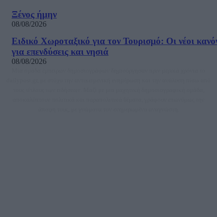
Ξένος ήμην
08/08/2026
Ειδικό Χωροταξικό για τον Τουρισμό: Οι νέοι κανό
για επενδύσεις και νησιά
08/08/2026
Μία ομάδα έμπειρων δημοσιογράφων δημιούργησαν πριν μερικά χρόνια το
dailypost.gr, με στόχο την αντικειμενική ενημέρωση και την ανάλυση πίσω από
τους τίτλους των ειδήσεων. Μαζί με μια μαχητική δημοσιογραφική ομάδα,
αποκαλύπτουν πολιτικά και παραπολιτικά θέματα, γράφουν επωνύμως την
άποψη τους, με γνώμονα τον ενημερωμένο αναγνώστη.
DAILYPOST.GR – ΤΑΥΤΌΤΗΤΑ
Ιδιοκτήτρια εταιρεία: «ΝΟΗΣΙΣ ΙΚΕ»
Έδρα: Δήμος Αμαρουσίου Αττικής, Αγ. Αθανασίου αρ. 21, Τ.Κ. 15125
ΑΦΜ: 801093076, Δ.Ο.Υ.: ΚΕΦΟΔΕ ΑΤΤΙΚΗΣ, E-mail: press@dailypost.gr, Τηλ.