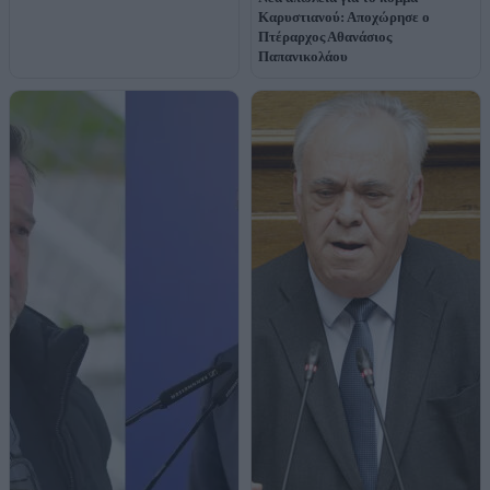
Καρυστιανού: Αποχώρησε ο
Πτέραρχος Αθανάσιος
Παπανικολάου