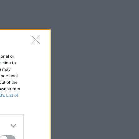
sonal or
ection to
ou may
 personal
out of the
 downstream
B’s List of