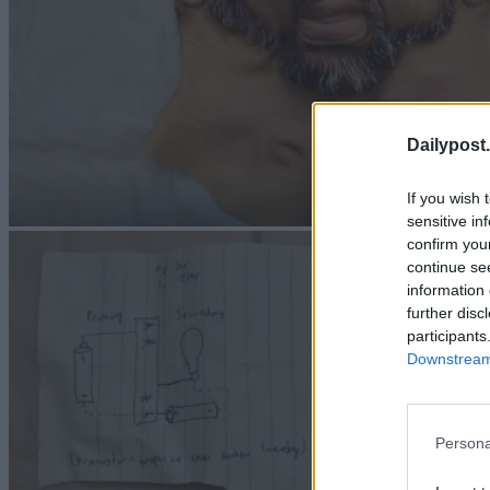
Dailypost.
If you wish 
sensitive in
confirm you
continue se
information 
further disc
participants
Downstream 
Persona