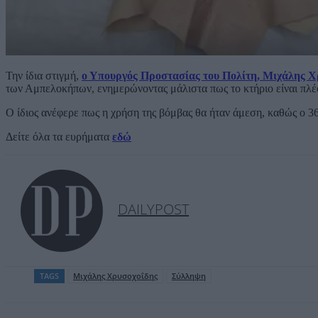
Την ίδια στιγμή,
ο Υπουργός Προστασίας του Πολίτη, Μιχάλης Χ
των Αμπελοκήπων, ενημερώνοντας μάλιστα πως το κτήριο είναι πλέ
Ο ίδιος ανέφερε πως η χρήση της βόμβας θα ήταν άμεση, καθώς ο 36χ
Δείτε όλα τα ευρήματα
εδώ
DAILYPOST
TAGS
Μιχάλης Χρυσοχοΐδης
Σύλληψη