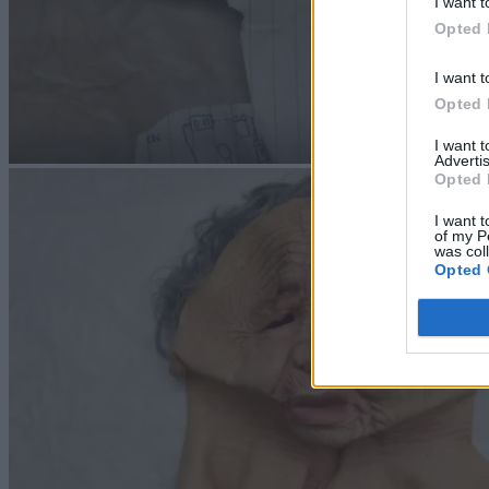
I want t
Opted 
I want t
Opted 
I want 
Advertis
Opted 
I want t
of my P
was col
Opted 