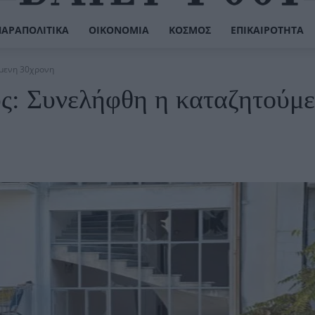
ΠΑΡΑΠΟΛΙΤΙΚΆ
ΟΙΚΟΝΟΜΊΑ
ΚΌΣΜΟΣ
ΕΠΙΚΑΙΡΌΤΗΤΑ
ύμενη 30χρονη
ς: Συνελήφθη η καταζητούμ