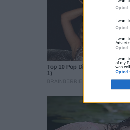
I want t
Opted 
I want t
Opted 
I want 
Advertis
Opted 
I want t
of my P
was col
Opted 