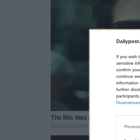
Dailypost.
If you wish 
sensitive in
confirm you
continue se
information 
further disc
participants
Downstream 
Persona