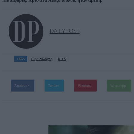
Μεταφορές, Χριστίνα Αλεξοπούλου, ήταν άμεση.
DAILYPOST
TAGS
Ευρωεκλογές
ΚΤΕΛ
Facebook
Twitter
Pinterest
WhatsApp