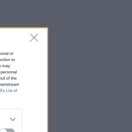
sonal or
ection to
ou may
 personal
out of the
 downstream
B’s List of